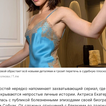
вой обрастает всё новыми деталями и грозит перетечь в судебную плоск
олкова / T.me
остей нередко напоминает захватывающий сериал, где
скрываются непростые личные истории. Актриса Екате
лась с публикой болезненными эпизодами своей биогр
и Собчак. От сложных отношений с близкими до траги