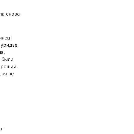
ла снова
янец]
туридзе
а,
о были
ороший,
еня не
кт