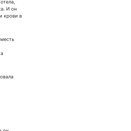
отела,
а. И он
и крови в
 месть
ха
ровала
о он