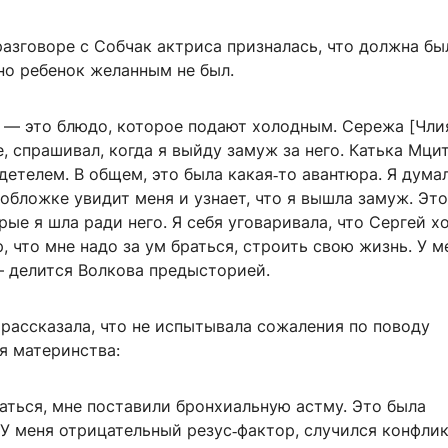
азговоре с Собчак актриса призналась, что должна бы
но ребенок желанным не был.
ь — это блюдо, которое подают холодным. Сережа [Чли
, спрашивал, когда я выйду замуж за него. Катька Мци
етелем. В общем, это была какая‑то авантюра. Я думал
обложке увидит меня и узнает, что я вышла замуж. Эт
рые я шла ради него. Я себя уговаривала, что Сергей х
, что мне надо за ум браться, строить свою жизнь. У м
 делится Волкова предысторией.
рассказала, что не испытывала сожаления по поводу
я материнства:
аться, мне поставили бронхиальную астму. Это была
 У меня отрицательный резус‑фактор, случился конфли