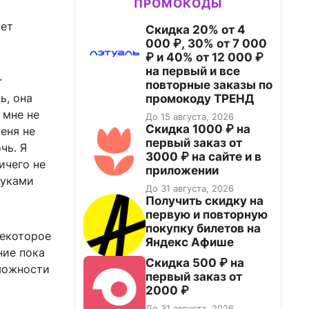
ПРОМОКОДЫ
ует
Скидка 20% от 4
000 ₽, 30% от 7 000
₽ и 40% от 12 000 ₽
на первый и все
г
повторные заказы по
ь, она
промокоду ТРЕНД
 мне не
До 15 августа, 2026
Скидка 1000 ₽ на
еня не
первый заказ от
чь. Я
3000 ₽ на сайте и в
ничего не
приложении
руками
До 31 августа, 2026
Получить скидку на
первую и повторную
покупку билетов на
некоторое
Яндекс Афише
ние пока
Скидка 500 ₽ на
зможности
первый заказ от
2000 ₽
До 31 августа, 2026