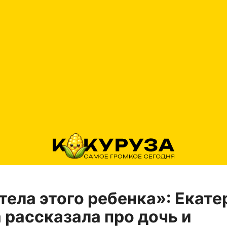
отела этого ребенка»: Екате
 рассказала про дочь и