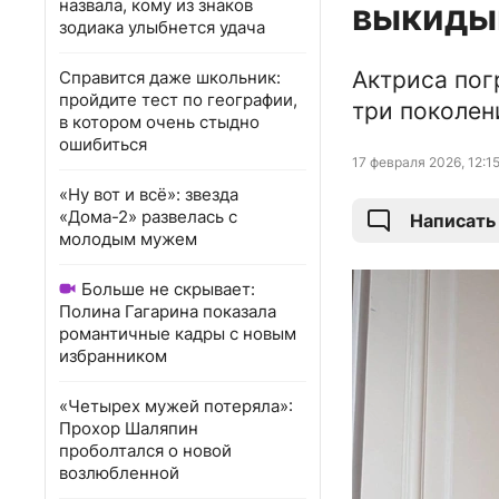
назвала, кому из знаков
выкидыш
зодиака улыбнется удача
Актриса пог
Справится даже школьник:
пройдите тест по географии,
три поколен
в котором очень стыдно
ошибиться
17 февраля 2026, 12:1
«Ну вот и всё»: звезда
«Дома-2» развелась с
Написать
молодым мужем
Больше не скрывает:
Полина Гагарина показала
романтичные кадры с новым
избранником
«Четырех мужей потеряла»:
Прохор Шаляпин
проболтался о новой
возлюбленной