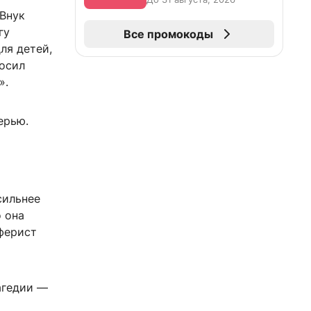
 Внук
гу
Все промокоды
для детей,
росил
».
ерью.
сильнее
о она
аферист
агедии —