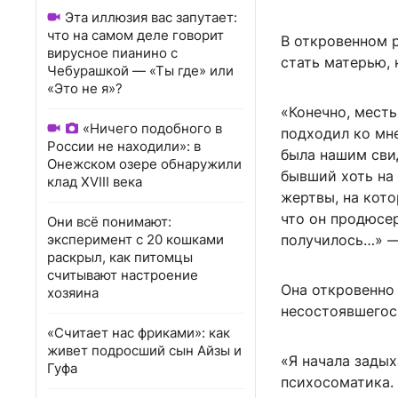
Эта иллюзия вас запутает:
что на самом деле говорит
В откровенном р
вирусное пианино с
стать матерью, 
Чебурашкой — «Ты где» или
«Это не я»?
«Конечно, мест
«Ничего подобного в
подходил ко мне
России не находили»: в
была нашим свид
Онежском озере обнаружили
бывший хоть на 
клад XVIII века
жертвы, на кото
что он продюсер
Они всё понимают:
эксперимент с 20 кошками
получилось…» —
раскрыл, как питомцы
считывают настроение
Она откровенно 
хозяина
несостоявшегос
«Считает нас фриками»: как
живет подросший сын Айзы и
«Я начала задых
Гуфа
психосоматика.