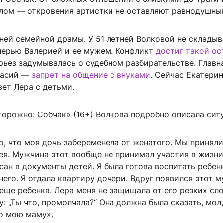
лом — откровения артистки не оставляют равнодушны
ней семейной драмы. У 51‑летней Волковой не склады
черью Валерией и ее мужем. Конфликт
достиг такой ос
рьез задумывалась о судебном разбирательстве. Главн
ласий —
запрет на общение с внуками
. Сейчас Екатери
ивет Лера с детьми.
торожно: Собчак» (16+) Волкова подробно описала сит
о, что моя дочь забеременела от женатого. Мы принял
ея. Мужчина этот вообще не принимал участия в жизни
исан в документы детей. Я была готова воспитать ребен
него. Я отдала квартиру дочери. Вдруг появился этот 
еще ребенка. Лера меня не защищала от его резких сло
: „Ты что, промолчала?“ Она должна была сказать, мол,
ро мою маму».