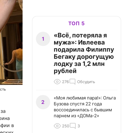
ТОП 5
«Всё, потеряла я
1
мужа»: Ивлеева
подарила Филиппу
Бегаку дорогущую
лодку за 1,2 млн
рублей
276
Обсудить
ость
«Моя любимая пара!»: Ольга
2
Бузова спустя 22 года
воссоединилась с бывшим
 за
парнем из «ДОМа-2»
рина
афии в
250
3
ческих