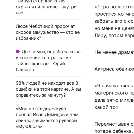
тайную сторону: какая
«Лера полностью
скрытая сила живет внутри
вас
просится ко мне
забрать его с с
Люсе Чеботиной пророчат
но меня не ценя
скорое замужество — кто ее
Леру, потом вер
избранник?
Две семьи, борьба за сына
Не менее драма
и спасение театра: какие
тайны скрывает Юрий
Актриса обвиня
Гальцев
98% людей не находят все 3
«Я начала очень
ошибки на этой картине. А вы
материнского пр
справитесь за минуту?
дала зятю милли
какой‑то».
«Мне не стыдно»: куда
пропал Иван Демидов и чем
сейчас занимается рулевой
Перелистывая с
«МузОбоза»
потере ребенка.