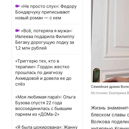
«Не просто слух»: Федору
Бондарчуку приписывают
новый роман — с кем
«Всё, потеряла я мужа»:
Ивлеева подарила Филиппу
Бегаку дорогущую лодку за
1,2 млн рублей
«Триггерю тех, кто в
терапии»: Гордон жестко
прошлась по диагнозу
Ахмедовой и довела ее до
слёз
Семейная драма Волко
Источник: 
Екатерина В
«Моя любимая пара!»: Ольга
Бузова спустя 22 года
Жизнь знаменит
воссоединилась с бывшим
парнем из «ДОМа-2»
блеском славы 
Волкова подели
«Я была шокирована»: Жанну
интервью Ксени