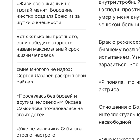
внутриутробный 
«Живи свою жизнь и не
Господи, прости
трогай меня»: Бородина
жестко осадила Боню из‑за
умер у меня вну
шутки о внешности
чешской больни
Вот сколько вы протянете,
Брак с режиссе
если победить старость:
назван максимальный срок
бывшему возлюб
жизни человека
испытанием. Узн
заразиться. Это
«Мне многого не надо»:
Сергей Лазарев раскрыл свой
райдер
«Я поняла, что 
актриса.
«Проснулась без бровей и
другим человеком»: Оксана
Отношения с Бо
Самойлова пожаловалась на
интеллектуально
своих детей
несвободной:
«Уже не мальчик»: Сябитова
строго-настрого
«Мне кажется, я