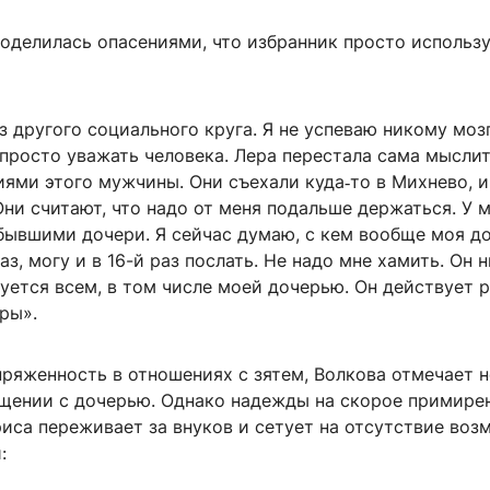
поделилась опасениями, что избранник просто использ
з другого социального круга. Я не успеваю никому моз
просто уважать человека. Лера перестала сама мыслит
ями этого мужчины. Они съехали куда‑то в Михнево, и
Они считают, что надо от меня подальше держаться. У м
бывшими дочери. Я сейчас думаю, с кем вообще моя до
аз, могу и в 16-й раз послать. Не надо мне хамить. Он 
зуется всем, в том числе моей дочерью. Он действует 
ры».
пряженность в отношениях с зятем, Волкова отмечает 
бщении с дочерью. Однако надежды на скорое примире
риса переживает за внуков и сетует на отсутствие во
: