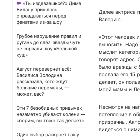
«Ты издеваешься?» Диме
Билану пришлось
Далее актриса 
оправдываться перед
Валерию:
фанатами из-за шоу
Грубое нарушение правил и
«Этот человек и
ругань до слёз: звезды чуть
выносить. Надо 
не сорвали шоу «Большой
мыслит категори
куш»
говорят адрес. 
было вражды с 
Август перевернет всё:
послала его 15 р
Василиса Володина
рассказала, кого ждут
делает, он поль
большие перемены, —
моей мамы и Ле
может, вас?
Несмотря на на
Эти 7 безобидных привычек
незаметно убивают колени —
потепление в о
спорим, вы тоже так делаете
призрачны. Акт
видеться с ними
Один выбор раскроет вашу