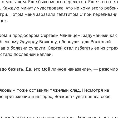
с малышом. Еще было много перелетов. Еще я его не х
. Каждую минуту чувствовала, что не хочу этого ребенк
три. Потом меня заразили гепатитом С при переливани
це».
ром и продюсером Сергеем Члиянцем, задуманный как
ленному Эдуарду Боякову, обернулся для Волковой
ав о болезни супруги, Сергей стал избегать ее из стра
 стало последней каплей.
надо бежать. Да, это моё личное наказание», — резюми
яковым тоже оставили тяжелый след. Несмотря на
е притяжение и интерес, Волкова чувствовала себя
 самой себе тогда не принадлежала. Мне нравилось, чт