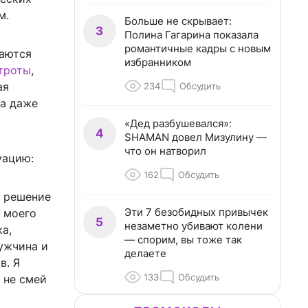
м.
Больше не скрывает:
3
Полина Гагарина показала
романтичные кадры с новым
ваются
избранником
троты
,
ая
234
Обсудить
на даже
«Дед разбушевался»:
4
SHAMAN довел Мизулину —
что он натворил
уацию:
162
Обсудить
и решение
Эти 7 безобидных привычек
 моего
5
незаметно убивают колени
ка,
— спорим, вы тоже так
мужчина и
делаете
в. Я
133
Обсудить
 не смей