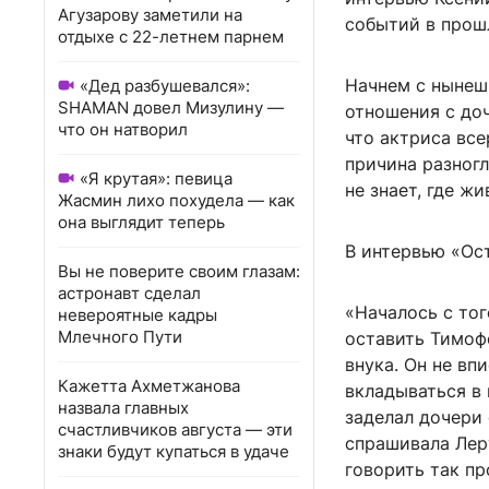
Агузарову заметили на
событий в прош
отдыхе с 22-летнем парнем
Начнем с нынеш
«Дед разбушевался»:
SHAMAN довел Мизулину —
отношения с до
что он натворил
что актриса все
причина разног
«Я крутая»: певица
не знает, где ж
Жасмин лихо похудела — как
она выглядит теперь
В интервью «Ос
Вы не поверите своим глазам:
астронавт сделал
«Началось с тог
невероятные кадры
Млечного Пути
оставить Тимоф
внука. Он не вп
Кажетта Ахметжанова
вкладываться в 
назвала главных
заделал дочери 
счастливчиков августа — эти
спрашивала Леру
знаки будут купаться в удаче
говорить так п