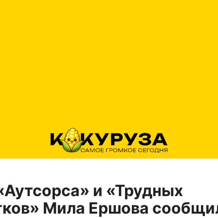
«Аутсорса» и «Трудных
ков» Мила Ершова сообщи