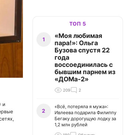
ТОП 5
«Моя любимая
1
пара!»: Ольга
Бузова спустя 22
года
воссоединилась с
бывшим парнем из
«ДОМа-2»
209
2
) и
«Всё, потеряла я мужа»:
2
ервые
Ивлеева подарила Филиппу
Бегаку дорогущую лодку за
сетях,
1,2 млн рублей