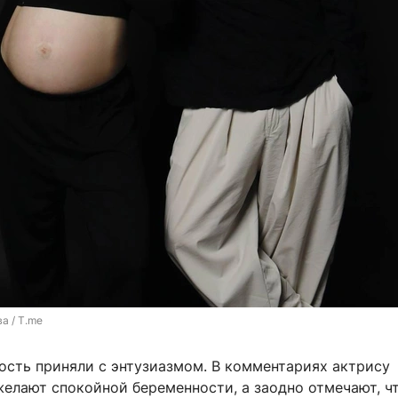
а / T.me
ость приняли с энтузиазмом. В комментариях актрису
елают спокойной беременности, а заодно отмечают, чт