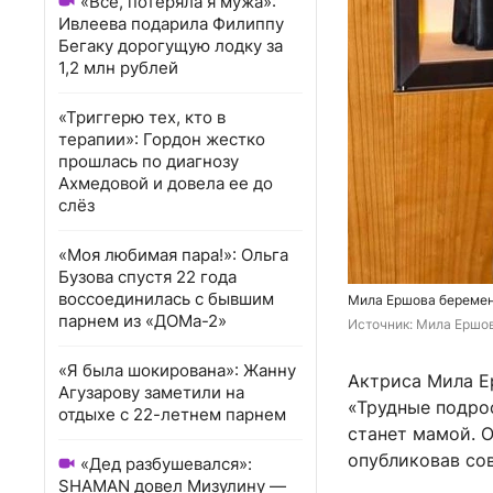
«Всё, потеряла я мужа»:
Ивлеева подарила Филиппу
Бегаку дорогущую лодку за
1,2 млн рублей
«Триггерю тех, кто в
терапии»: Гордон жестко
прошлась по диагнозу
Ахмедовой и довела ее до
слёз
«Моя любимая пара!»: Ольга
Бузова спустя 22 года
воссоединилась с бывшим
Мила Ершова беременн
парнем из «ДОМа-2»
Источник: 
Мила Ершов
«Я была шокирована»: Жанну
Актриса Мила Ер
Агузарову заметили на
«Трудные подрос
отдыхе с 22-летнем парнем
станет мамой. О
опубликовав со
«Дед разбушевался»:
SHAMAN довел Мизулину —