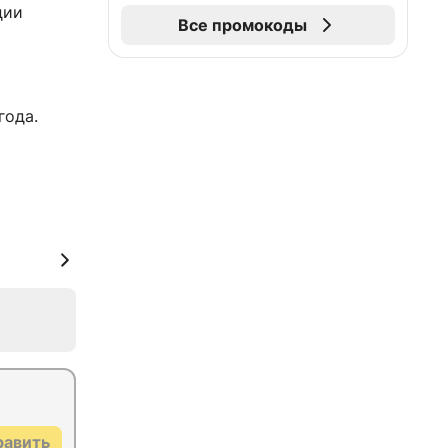
ции
Все промокоды
года.
равить