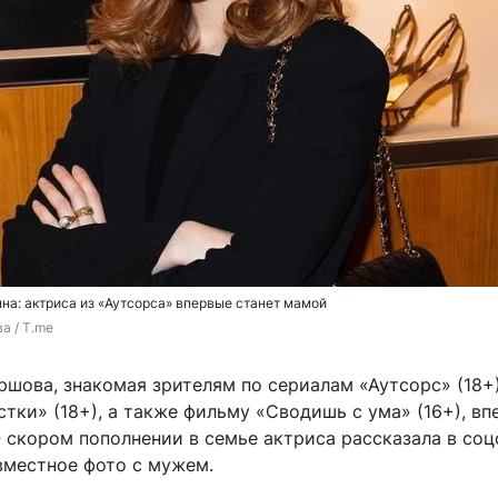
а: актриса из «Аутсорса» впервые станет мамой
а / T.me
шова, знакомая зрителям по сериалам «Аутсорс» (18+
тки» (18+), а также фильму «Сводишь с ума» (16+), вп
 скором пополнении в семье актриса рассказала в соц
вместное фото с мужем.