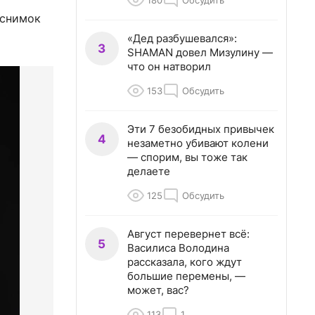
180
Обсудить
 снимок
«Дед разбушевался»:
3
SHAMAN довел Мизулину —
что он натворил
153
Обсудить
Эти 7 безобидных привычек
4
незаметно убивают колени
— спорим, вы тоже так
делаете
125
Обсудить
Август перевернет всё:
5
Василиса Володина
рассказала, кого ждут
большие перемены, —
может, вас?
113
1