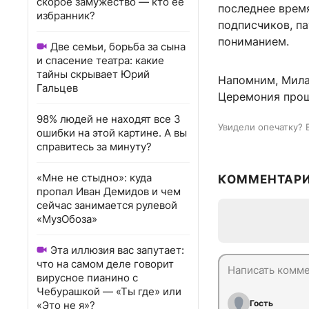
скорое замужество — кто ее
последнее врем
избранник?
подписчиков, па
пониманием.
Две семьи, борьба за сына
и спасение театра: какие
тайны скрывает Юрий
Напомним, Мила
Гальцев
Церемония прош
98% людей не находят все 3
Увидели опечатку? 
ошибки на этой картине. А вы
справитесь за минуту?
«Мне не стыдно»: куда
КОММЕНТАР
пропал Иван Демидов и чем
сейчас занимается рулевой
«МузОбоза»
Эта иллюзия вас запутает:
что на самом деле говорит
вирусное пианино с
Чебурашкой — «Ты где» или
Гость
«Это не я»?