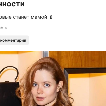
нности
рвые станет мамой 🍼
8
 комментарий