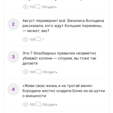
110
Обсудить
Август перевернет всё: Василиса Володина
2
рассказала, кого ждут большие перемены,
— может, вас?
109
1
Эти 7 безобидных привычек незаметно
3
убивают колени — спорим, вы тоже так
делаете
108
Обсудить
«Живи свою жизнь и не трогай меня»:
4
Бородина жестко осадила Боню из‑за шутки
о внешности
100
Обсудить