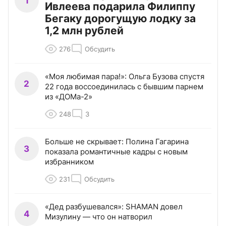
1
Ивлеева подарила Филиппу
Бегаку дорогущую лодку за
1,2 млн рублей
276
Обсудить
«Моя любимая пара!»: Ольга Бузова спустя
2
22 года воссоединилась с бывшим парнем
из «ДОМа-2»
248
3
Больше не скрывает: Полина Гагарина
3
показала романтичные кадры с новым
избранником
231
Обсудить
«Дед разбушевался»: SHAMAN довел
4
Мизулину — что он натворил