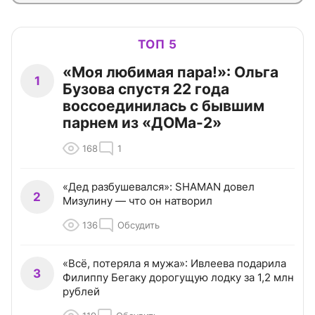
ТОП 5
«Моя любимая пара!»: Ольга
1
Бузова спустя 22 года
воссоединилась с бывшим
парнем из «ДОМа-2»
168
1
«Дед разбушевался»: SHAMAN довел
2
Мизулину — что он натворил
136
Обсудить
«Всё, потеряла я мужа»: Ивлеева подарила
3
Филиппу Бегаку дорогущую лодку за 1,2 млн
рублей