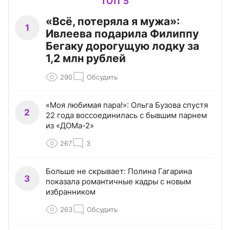
ТОП 5
«Всё, потеряла я мужа»:
1
Ивлеева подарила Филиппу
Бегаку дорогущую лодку за
1,2 млн рублей
290
Обсудить
«Моя любимая пара!»: Ольга Бузова спустя
2
22 года воссоединилась с бывшим парнем
из «ДОМа-2»
267
3
Больше не скрывает: Полина Гагарина
3
показала романтичные кадры с новым
избранником
263
Обсудить