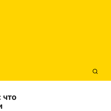
 что
и