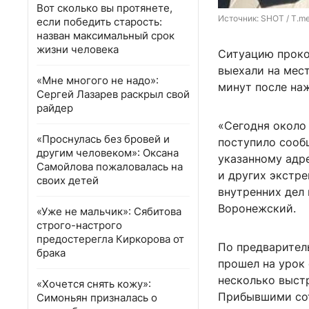
Вот сколько вы протянете,
Источник: 
SHOT / T.m
если победить старость:
назван максимальный срок
жизни человека
Ситуацию проко
выехали на мес
«Мне многого не надо»:
минут после на
Сергей Лазарев раскрыл свой
райдер
«Сегодня около 
«Проснулась без бровей и
поступило сооб
другим человеком»: Оксана
указанному адр
Самойлова пожаловалась на
и других экстр
своих детей
внутренних дел
Воронежский.
«Уже не мальчик»: Сябитова
строго-настрого
предостерегла Киркорова от
По предварител
брака
прошел на урок
несколько выстр
«Хочется снять кожу»:
Прибывшими сот
Симоньян призналась о