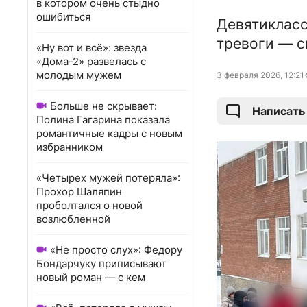
в котором очень стыдно
ошибиться
Девятикласс
тревоги — с
«Ну вот и всё»: звезда
«Дома-2» развелась с
молодым мужем
3 февраля 2026, 12:21
Больше не скрывает:
Написать
Полина Гагарина показала
романтичные кадры с новым
избранником
«Четырех мужей потеряла»:
Прохор Шаляпин
проболтался о новой
возлюбленной
«Не просто слух»: Федору
Бондарчуку приписывают
новый роман — с кем