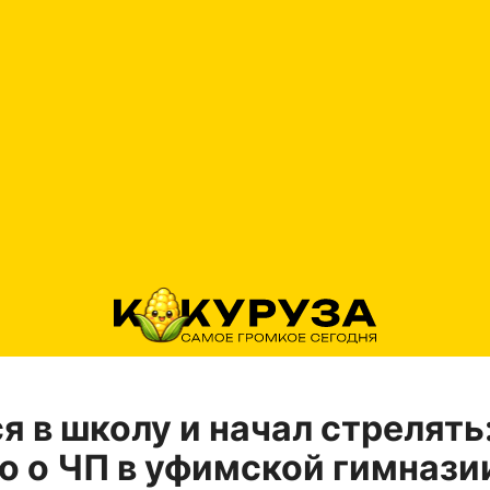
я в школу и начал стрелять:
о о ЧП в уфимской гимнази