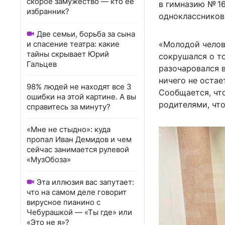
скорое замужество — кто ее
в гимназию
№ 1
избранник?
одноклассников
Две семьи, борьба за сына
и спасение театра: какие
«Молодой челов
тайны скрывает Юрий
сокрушался о то
Гальцев
разочаровался в
ничего не остае
98% людей не находят все 3
Сообщается, чт
ошибки на этой картине. А вы
родителями, что
справитесь за минуту?
«Мне не стыдно»: куда
пропал Иван Демидов и чем
сейчас занимается рулевой
«МузОбоза»
Эта иллюзия вас запутает:
что на самом деле говорит
вирусное пианино с
Чебурашкой — «Ты где» или
«Это не я»?