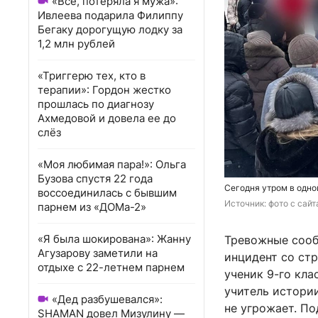
«Всё, потеряла я мужа»:
Ивлеева подарила Филиппу
Бегаку дорогущую лодку за
1,2 млн рублей
«Триггерю тех, кто в
терапии»: Гордон жестко
прошлась по диагнозу
Ахмедовой и довела ее до
слёз
«Моя любимая пара!»: Ольга
Бузова спустя 22 года
Сегодня утром в одно
воссоединилась с бывшим
Источник: 
фото с сайт
парнем из «ДОМа-2»
«Я была шокирована»: Жанну
Тревожные сооб
Агузарову заметили на
инцидент со стр
отдыхе с 22-летнем парнем
ученик 9-го кла
учитель истории
«Дед разбушевался»:
не угрожает. П
SHAMAN довел Мизулину —