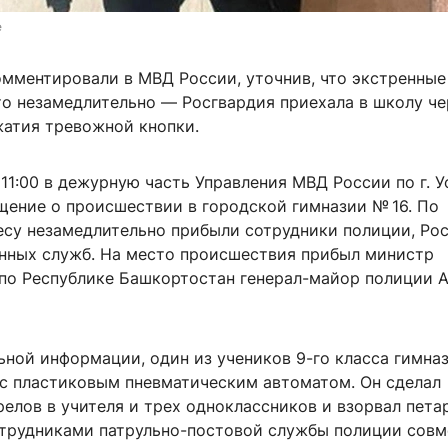
e
мментировали в МВД России, уточнив, что экстренны
то незамедлительно — Росгвардия приехала в школу че
жатия тревожной кнопки.
11:00 в дежурную часть Управления МВД России по г. У
щение о происшествии в городской гимназии
№ 16
. По
есу незамедлительно прибыли сотрудники полиции, Ро
енных служб. На место происшествия прибыл министр
 по Республике Башкортостан генерал-майор полиции 
ьной информации, один из учеников 9-го класса гимна
 с пластиковым пневматическим автоматом. Он сделал
елов в учителя и трех одноклассников и взорвал пета
рудниками патрульно-постовой службы полиции совм