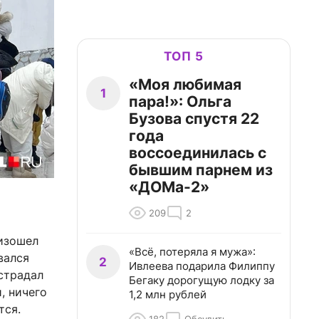
ТОП 5
«Моя любимая
1
пара!»: Ольга
Бузова спустя 22
года
воссоединилась с
бывшим парнем из
«ДОМа-2»
209
2
изошел
«Всё, потеряла я мужа»:
вался
2
Ивлеева подарила Филиппу
острадал
Бегаку дорогущую лодку за
, ничего
1,2 млн рублей
тся.