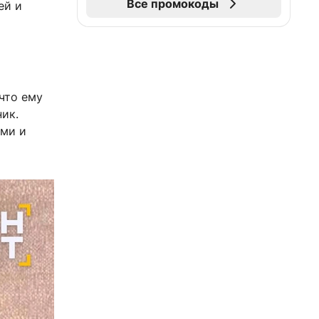
Все промокоды
ей и
что ему
ник.
ями и