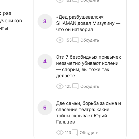
182
Обсудить
к раз
«Дед разбушевался»:
учеников
3
SHAMAN довел Мизулину —
енты
что он натворил
153
Обсудить
Эти 7 безобидных привычек
4
незаметно убивают колени
— спорим, вы тоже так
делаете
125
Обсудить
Две семьи, борьба за сына и
5
спасение театра: какие
тайны скрывает Юрий
Гальцев
113
Обсудить