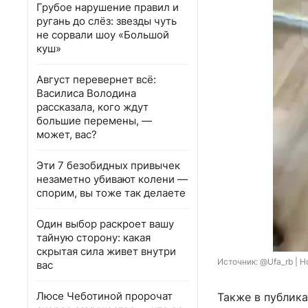
Грубое нарушение правил и
ругань до слёз: звезды чуть
не сорвали шоу «Большой
куш»
Август перевернет всё:
Василиса Володина
рассказала, кого ждут
большие перемены, —
может, вас?
Эти 7 безобидных привычек
незаметно убивают колени —
спорим, вы тоже так делаете
Один выбор раскроет вашу
тайную сторону: какая
скрытая сила живет внутри
Источник: 
@Ufa_rb | Н
вас
Люсе Чеботиной пророчат
Также в публик