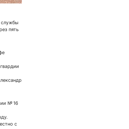
е службы
рез пять
фе
сгвардии
Александр
зии
№ 16
рду.
естно с