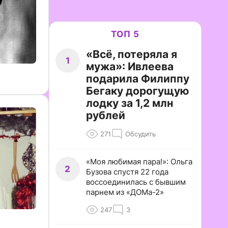
ТОП 5
«Всё, потеряла я
1
мужа»: Ивлеева
подарила Филиппу
Бегаку дорогущую
лодку за 1,2 млн
рублей
271
Обсудить
«Моя любимая пара!»: Ольга
2
Бузова спустя 22 года
воссоединилась с бывшим
парнем из «ДОМа-2»
247
3