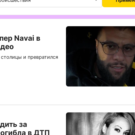
роисшествия
Примен
пер Navai в
идео
 столицы и превратился
дить за
погибла в ДТП