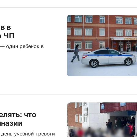
в в
о ЧП
— один ребенок в
елять: что
мназии
 день учебной тревоги