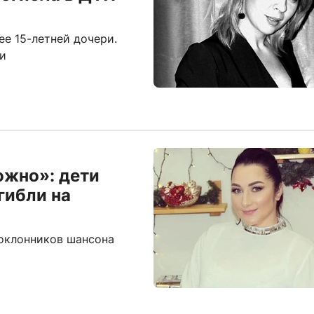
ее 15-летней дочери.
и
ожно»: дети
гибли на
поклонников шансона