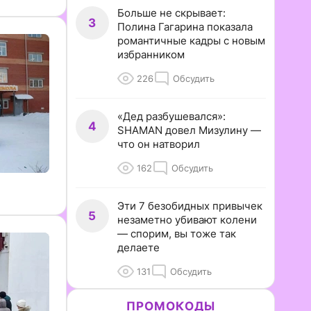
Больше не скрывает:
3
Полина Гагарина показала
романтичные кадры с новым
избранником
226
Обсудить
«Дед разбушевался»:
4
SHAMAN довел Мизулину —
что он натворил
162
Обсудить
Эти 7 безобидных привычек
5
незаметно убивают колени
— спорим, вы тоже так
делаете
131
Обсудить
ПРОМОКОДЫ