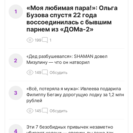
«Моя любимая пара!»: Ольга
1
Бузова спустя 22 года
воссоединилась с бывшим
парнем из «ДОМа-2»
199
1
«Дед разбушевался»: SHAMAN довел
2
Мизулину — что он натворил
149
Обсудить
«Всё, потеряла я мужа»: Ивлеева подарила
3
Филиппу Бегаку дорогущую лодку за 1,2 млн
рублей
145
Обсудить
Эти 7 безобидных привычек незаметно
4
убивают колени — спорим, вы тоже так