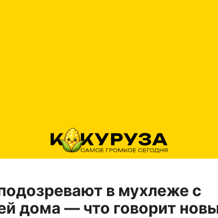
подозревают в мухлеже с
й дома — что говорит нов