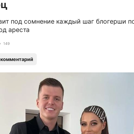
ец
вит под сомнение каждый шаг блогерши п
од ареста
149
 комментарий