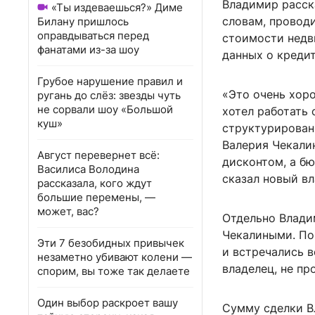
Владимир расска
«Ты издеваешься?» Диме
словам, проводи
Билану пришлось
оправдываться перед
стоимости недв
фанатами из-за шоу
данных о креди
Грубое нарушение правил и
«Это очень хоро
ругань до слёз: звезды чуть
не сорвали шоу «Большой
хотел работать 
куш»
структурирован
Валерия Чекалин
Август перевернет всё:
дисконтом, а б
Василиса Володина
сказал новый в
рассказала, кого ждут
большие перемены, —
может, вас?
Отдельно Владим
Чекалиными. По
Эти 7 безобидных привычек
и встречались в
незаметно убивают колени —
владелец, не пр
спорим, вы тоже так делаете
Один выбор раскроет вашу
Сумму сделки Вл