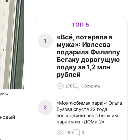
ТОП 5
«Всё, потеряла я
1
мужа»: Ивлеева
подарила Филиппу
Бегаку дорогущую
лодку за 1,2 млн
рублей
276
Обсудить
одвох
«Моя любимая пара!»: Ольга
2
Бузова спустя 22 года
воссоединилась с бывшим
 новый
парнем из «ДОМа-2»
250
3
о