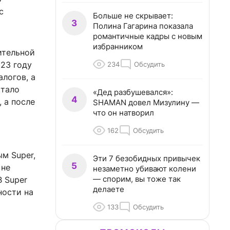
с
Больше не скрывает:
3
Полина Гагарина показала
романтичные кадры с новым
избранником
ительной
23 году
234
Обсудить
логов, а
стало
«Дед разбушевался»:
4
 а после
SHAMAN довел Мизулину —
что он натворил
162
Обсудить
м Super,
Эти 7 безобидных привычек
5
 не
незаметно убивают колени
— спорим, вы тоже так
В Super
делаете
ности на
133
Обсудить