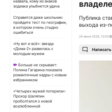
назвала, кому из знаков
владел
зодиака улыбнется удача
Публика ста
Справится даже школьник:
пройдите тест по географии,
выхода из-п
в котором очень стыдно
ошибиться
24 июня 2026, 12:00
«Ну вот и всё»: звезда
«Дома-2» развелась с
Написать
молодым мужем
Больше не скрывает:
Полина Гагарина показала
романтичные кадры с новым
избранником
«Четырех мужей потеряла»:
Прохор Шаляпин
проболтался о новой
возлюбленной