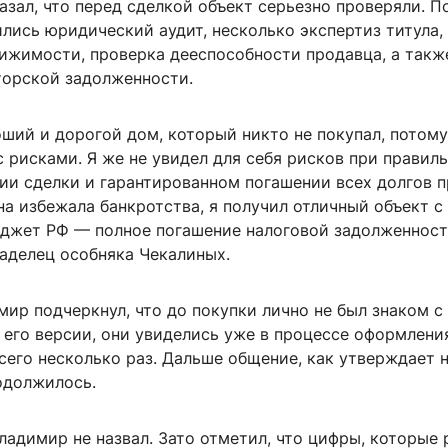
зал, что перед сделкой объект серьезно проверяли. П
лись юридический аудит, несколько экспертиз титула,
ижимости, проверка дееспособности продавца, а такж
торской задолженности.
ший и дорогой дом, который никто не покупал, потому
с рисками. Я же не увидел для себя рисков при правил
ии сделки и гарантированном погашении всех долгов п
а избежала банкротства, я получил отличный объект с
юджет РФ — полное погашение налоговой задолженност
ладелец особняка Чекалиных.
ир подчеркнул, что до покупки лично не был знаком с
 его версии, они увиделись уже в процессе оформлени
сего несколько раз. Дальше общение, как утверждает 
одолжилось.
адимир не назвал. Зато отметил, что цифры, которые 