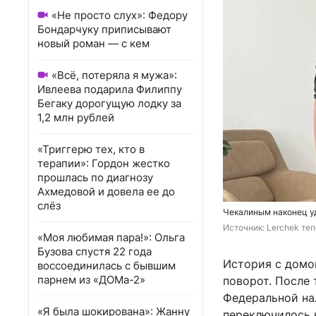
«Не просто слух»: Федору
Бондарчуку приписывают
новый роман — с кем
«Всё, потеряла я мужа»:
Ивлеева подарила Филиппу
Бегаку дорогущую лодку за
1,2 млн рублей
«Триггерю тех, кто в
терапии»: Гордон жестко
прошлась по диагнозу
Ахмедовой и довела ее до
слёз
Чекалиным наконец уд
Источник: 
Lerchek теп
«Моя любимая пара!»: Ольга
Бузова спустя 22 года
История с домо
воссоединилась с бывшим
парнем из «ДОМа-2»
поворот. После 
Федеральной на
«Я была шокирована»: Жанну
переключилось н