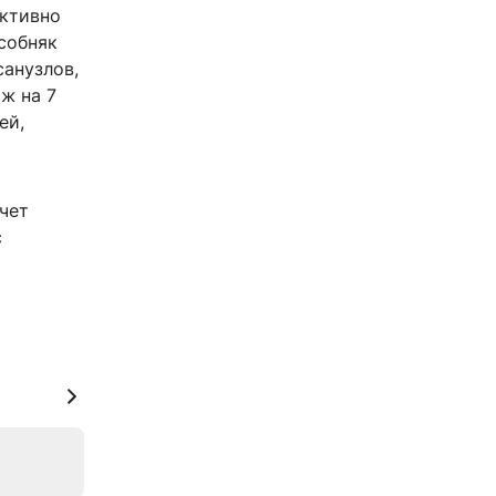
активно
собняк
санузлов,
ж на 7
ей,
счет
с