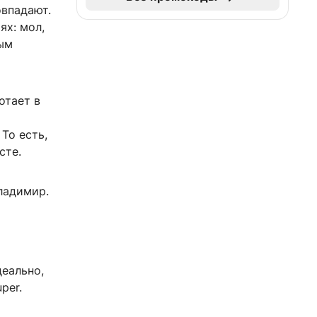
овпадают.
ях: мол,
ным
отает в
То есть,
сте.
ладимир.
деально,
per.