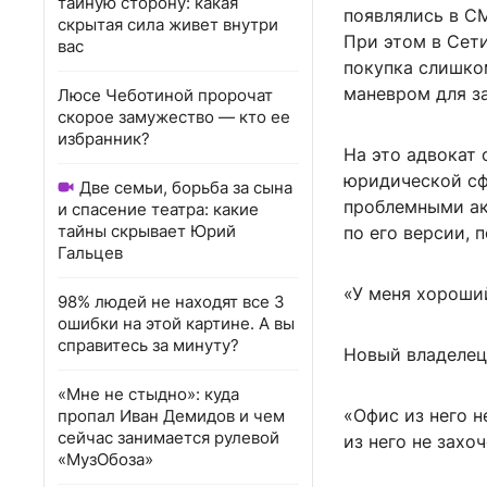
тайную сторону: какая
появлялись в СМ
скрытая сила живет внутри
При этом в Сет
вас
покупка слишком
маневром для з
Люсе Чеботиной пророчат
скорое замужество — кто ее
избранник?
На это адвокат 
юридической сф
Две семьи, борьба за сына
проблемными ак
и спасение театра: какие
тайны скрывает Юрий
по его версии, 
Гальцев
«У меня хороши
98% людей не находят все 3
ошибки на этой картине. А вы
справитесь за минуту?
Новый владелец 
«Мне не стыдно»: куда
«Офис из него н
пропал Иван Демидов и чем
сейчас занимается рулевой
из него не захо
«МузОбоза»