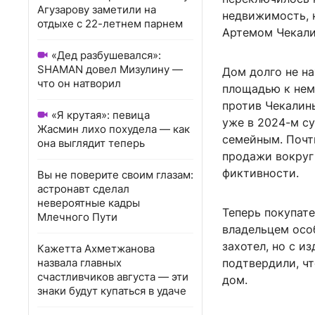
Агузарову заметили на
недвижимость, 
отдыхе с 22-летнем парнем
Артемом Чекал
«Дед разбушевался»:
SHAMAN довел Мизулину —
Дом долго не на
что он натворил
площадью к нем
против Чекалины
«Я крутая»: певица
уже в 2024-м су
Жасмин лихо похудела — как
семейным. Почти
она выглядит теперь
продажи вокруг
фиктивности.
Вы не поверите своим глазам:
астронавт сделал
невероятные кадры
Теперь покупат
Млечного Пути
владельцем осо
захотел, но с и
Кажетта Ахметжанова
назвала главных
подтвердили, ч
счастливчиков августа — эти
дом.
знаки будут купаться в удаче