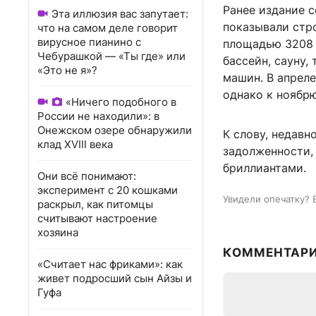
Ранее издание с
Эта иллюзия вас запутает:
показывали стр
что на самом деле говорит
вирусное пианино с
площадью 3208 к
Чебурашкой — «Ты где» или
бассейн, сауну,
«Это не я»?
машин. В апреле
однако к ноябрю
«Ничего подобного в
России не находили»: в
Онежском озере обнаружили
К слову, недавн
клад XVIII века
задолженности,
бриллиантами.
Они всё понимают:
эксперимент с 20 кошками
Увидели опечатку? 
раскрыл, как питомцы
считывают настроение
хозяина
КОММЕНТАР
«Считает нас фриками»: как
живет подросший сын Айзы и
Гуфа