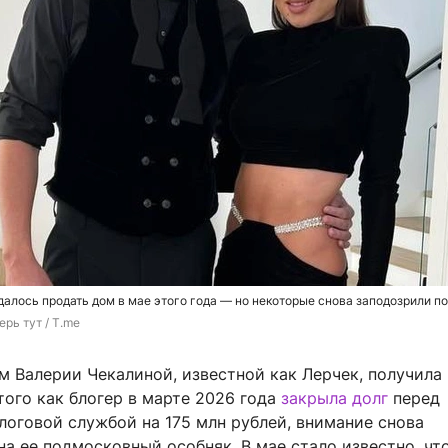
алось продать дом в мае этого года — но некоторые снова заподозрили п
ерь тут / T.me
м Валерии Чекалиной, известной как Лерчек, получила
того как блогер в марте 2026 года
закрыла долг
перед
логовой службой на 175 млн рублей, внимание снова
а ее подмосковный особняк. В мае стало известно, чт