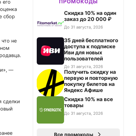
ПРОМОКОДЫ
о его
 оценка
Скидка 10% на один
е сбор
заказ до 20 000 ₽
До 31 августа, 2026
35 дней бесплатного
 что не
доступа к подписке
ьном
Иви для новых
родавца.
пользователей
До 31 августа, 2026
и», —
Получить скидку на
первую и повторную
покупку билетов на
Яндекс Афише
Скидка 10% на все
я сделки
товары
новый
До 31 августа, 2026
ранее
Все промокоды