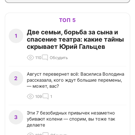
ТОП 5
Две семьи, борьба за сына и
1
спасение театра: какие тайны
скрывает Юрий Гальцев
110
Обсудить
Август перевернет всё: Василиса Володина
2
рассказала, кого ждут большие перемены,
— может, вас?
109
1
Эти 7 безобидных привычек незаметно
3
убивают колени — спорим, вы тоже так
делаете