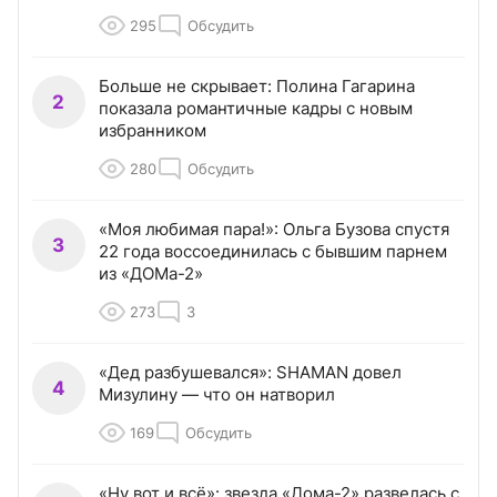
295
Обсудить
Больше не скрывает: Полина Гагарина
2
показала романтичные кадры с новым
избранником
280
Обсудить
«Моя любимая пара!»: Ольга Бузова спустя
3
22 года воссоединилась с бывшим парнем
из «ДОМа-2»
273
3
«Дед разбушевался»: SHAMAN довел
4
Мизулину — что он натворил
169
Обсудить
«Ну вот и всё»: звезда «Дома-2» развелась с