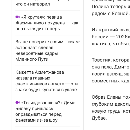
что он натворил
Полина теперь 
рядом с Еленой.
«Я крутая»: певица
Жасмин лихо похудела — как
она выглядит теперь
Их краткий вых
России — 2026».
Вы не поверите своим глазам:
хватило, чтобы 
астронавт сделал
невероятные кадры
Млечного Пути
Товстик, котора
она пела, Дмитр
Кажетта Ахметжанова
ловил взгляд, я
назвала главных
совместных кад
счастливчиков августа — эти
знаки будут купаться в удаче
Образ Елены то
«Ты издеваешься?» Диме
глубоким деколь
Билану пришлось
новую грудь, ко
оправдываться перед
Дубае.
фанатами из-за шоу