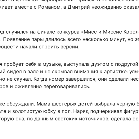
живет вместе с Романом, а Дмитрий неожиданно оказа
од случился на финале конкурса «Мисс и Миссис Корол
 Появление пары длилось всего несколько минут, но э
соцсети начали строить версии.
я пробует себя в музыке, выступала дуэтом с подругой
ий сидел в зале и не скрывал внимания к артистке: улы
вно не скучал. Когда номер завершился, они сделали не
ров и оживленно переговаривались.
же обсуждали. Мама шестерых детей выбрала черную б
те и золотистую юбку в пол. Наряд подчеркивал фигур
торую она, по данным светских источников, сделала о