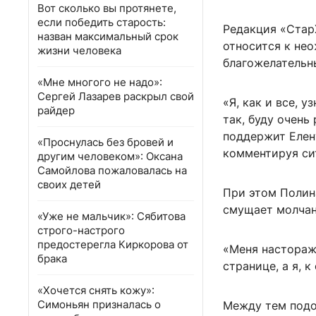
Вот сколько вы протянете,
если победить старость:
Редакция «Стар
назван максимальный срок
относится к не
жизни человека
благожелательн
«Мне многого не надо»:
Сергей Лазарев раскрыл свой
«Я, как и все, у
райдер
так, буду очень
поддержит Елену
«Проснулась без бровей и
комментируя си
другим человеком»: Оксана
Самойлова пожаловалась на
своих детей
При этом Полина
смущает молчан
«Уже не мальчик»: Сябитова
строго-настрого
предостерегла Киркорова от
«Меня настораж
брака
странице, а я, 
«Хочется снять кожу»:
Симоньян призналась о
Между тем подо