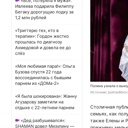
«Всё, потеряла я мужа»:
Ивлеева подарила Филиппу
Бегаку дорогущую лодку за
1,2 млн рублей
«Триггерю тех, кто в
терапии»: Гордон жестко
прошлась по диагнозу
Ахмедовой и довела ее до
слёз
«Моя любимая пара!»: Ольга
Бузова спустя 22 года
воссоединилась с бывшим
парнем из «ДОМа-2»
Полина узнала о выхо
Источник: 
polinadibro
«Я была шокирована»: Жанну
Агузарову заметили на
Столичная публи
отдыхе с 22-летнем парнем
семьях, как пол
«Дед разбушевался»:
также Елены и 
SHAMAN довел Мизулину —
прежнему мельк