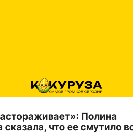
астораживает»: Полина
 сказала, что ее смутило в