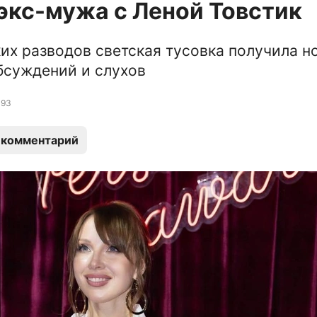
экс-мужа с Леной Товстик
их разводов светская тусовка получила н
бсуждений и слухов
93
 комментарий