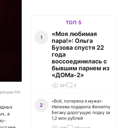
ТОП 5
«Моя любимая
1
пара!»: Ольга
Бузова спустя 22
года
воссоединилась с
бывшим парнем из
«ДОМа-2»
221
2
рритории РФ)
«Всё, потеряла я мужа»:
2
Ивлеева подарила Филиппу
ездных
Бегаку дорогущую лодку за
х, а
1,2 млн рублей
по-
оставе: