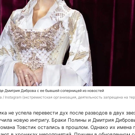
де Дмитрия Диброва с ее бывшей соперницей из новостей
va / Instagram (экстремистская организация, деятельность запрещена на те
ка не успела перевести дух после разводов в двух зв
учила новую интригу. Браки Полины и Дмитрия Дибровы
Романа Товстик остались в прошлом. Однако их имена 
ают в хрониках мероприятий. Причем в обновленном с