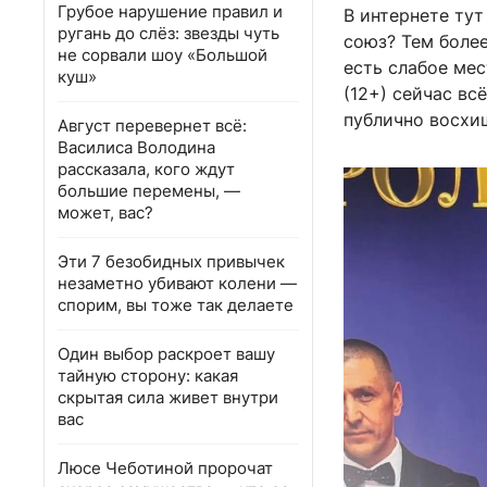
Грубое нарушение правил и
В интернете тут
ругань до слёз: звезды чуть
союз? Тем более
не сорвали шоу «Большой
есть слабое ме
куш»
(12+) сейчас вс
публично восхи
Август перевернет всё:
Василиса Володина
рассказала, кого ждут
большие перемены, —
может, вас?
Эти 7 безобидных привычек
незаметно убивают колени —
спорим, вы тоже так делаете
Один выбор раскроет вашу
тайную сторону: какая
скрытая сила живет внутри
вас
Люсе Чеботиной пророчат