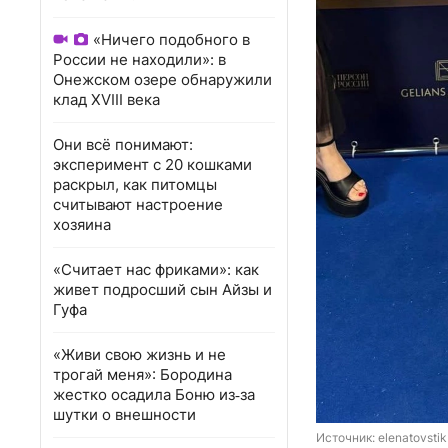
«Ничего подобного в
России не находили»: в
Онежском озере обнаружили
клад XVIII века
Они всё понимают:
эксперимент с 20 кошками
раскрыл, как питомцы
считывают настроение
хозяина
«Считает нас фриками»: как
живет подросший сын Айзы и
Гуфа
«Живи свою жизнь и не
трогай меня»: Бородина
жестко осадила Боню из‑за
шутки о внешности
Источник: 
elenatovsti