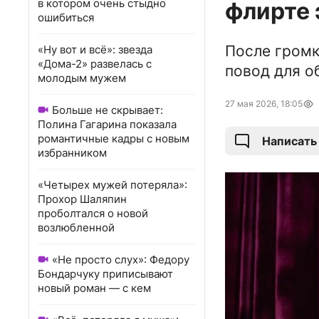
в котором очень стыдно
флирте 
ошибиться
После громк
«Ну вот и всё»: звезда
«Дома-2» развелась с
повод для о
молодым мужем
27 мая 2026, 18:05
Больше не скрывает:
Полина Гагарина показала
романтичные кадры с новым
Написать
избранником
«Четырех мужей потеряла»:
Прохор Шаляпин
проболтался о новой
возлюбленной
«Не просто слух»: Федору
Бондарчуку приписывают
новый роман — с кем