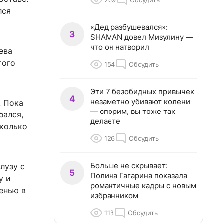
209
Обсудить
лся
«Дед разбушевался»:
3
SHAMAN довел Мизулину —
что он натворил
ева
того
154
Обсудить
Эти 7 безобидных привычек
4
незаметно убивают колени
. Пока
— спорим, вы тоже так
бался,
делаете
сколько
126
Обсудить
Больше не скрывает:
лузу с
5
Полина Гагарина показала
у и
романтичные кадры с новым
сенью в
избранником
118
Обсудить