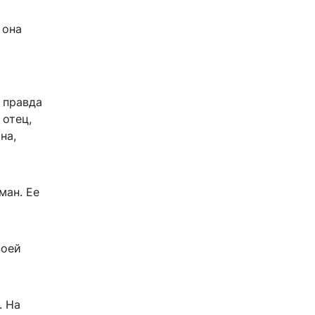
 она
ё правда
 отец,
на,
ман. Ее
воей
. На