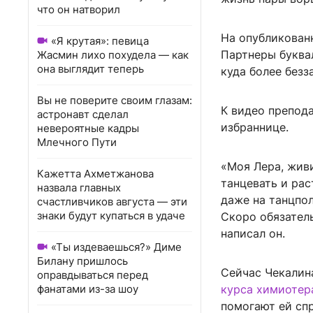
что он натворил
На опубликован
«Я крутая»: певица
Партнеры буквал
Жасмин лихо похудела — как
она выглядит теперь
куда более безз
Вы не поверите своим глазам:
К видео препод
астронавт сделал
избраннице.
невероятные кадры
Млечного Пути
«Моя Лера, живи
Кажетта Ахметжанова
танцевать и рас
назвала главных
даже на танцпол
счастливчиков августа — эти
знаки будут купаться в удаче
Скоро обязатель
написал он.
«Ты издеваешься?» Диме
Билану пришлось
Сейчас Чекалин
оправдываться перед
фанатами из-за шоу
курса химиотер
помогают ей спр