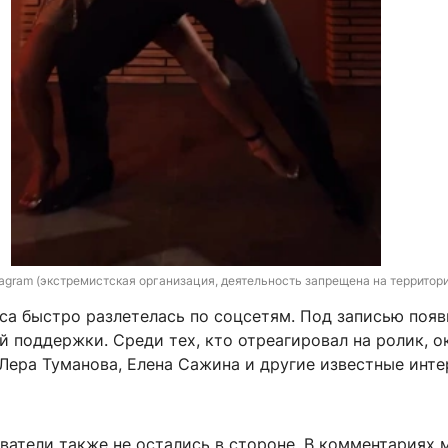
nstagram (экстремистская организация, деятельность запрещена на территор
са быстро разлетелась по соцсетям. Под записью поя
 поддержки. Среди тех, кто отреагировал на ролик, о
Лера Туманова, Елена Сажина и другие известные инте
ватели также не остались в стороне. В комментариях