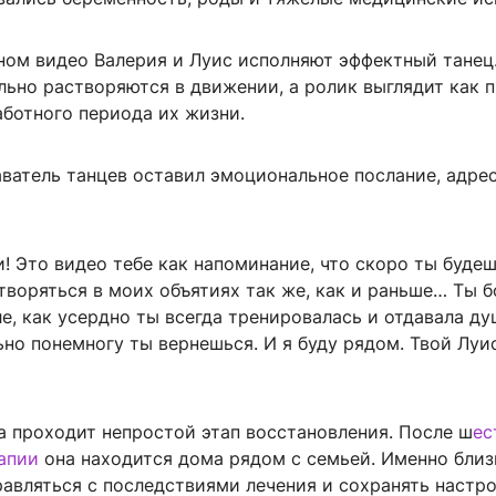
ном видео Валерия и Луис исполняют эффектный танец
ьно растворяются в движении, а ролик выглядит как п
аботного периода их жизни.
аватель танцев оставил эмоциональное послание, адре
! Это видео тебе как напоминание, что скоро ты буде
творяться в моих объятиях так же, как и раньше… Ты б
е, как усердно ты всегда тренировалась и отдавала ду
но понемногу ты вернешься. И я буду рядом. Твой Луи
а проходит непростой этап восстановления. После ш
ес
апии
она находится дома рядом с семьей. Именно бли
авляться с последствиями лечения и сохранять настро