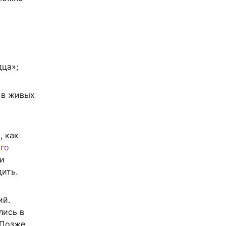
дца»;
 в живых
, как
го
 и
дить.
ий.
лись в
 Позже