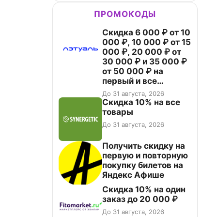
ПРОМОКОДЫ
Скидка 6 000 ₽ от 10
000 ₽, 10 000 ₽ от 15
000 ₽, 20 000 ₽ от
30 000 ₽ и 35 000 ₽
от 50 000 ₽ на
первый и все
повторные заказы по
До 31 августа, 2026
промокоду НАБЕРИ
Скидка 10% на все
товары
До 31 августа, 2026
Получить скидку на
первую и повторную
покупку билетов на
Яндекс Афише
Скидка 10% на один
заказ до 20 000 ₽
До 31 августа, 2026