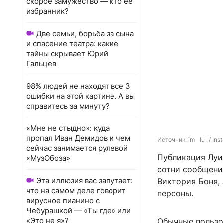
скорое замужество — кто ее
избранник?
Две семьи, борьба за сына
и спасение театра: какие
тайны скрывает Юрий
Гальцев
98% людей не находят все 3
ошибки на этой картине. А вы
справитесь за минуту?
«Мне не стыдно»: куда
пропал Иван Демидов и чем
Источник: 
im__lu_ / I
сейчас занимается рулевой
Публикация Луи
«МузОбоза»
сотни сообщений
Эта иллюзия вас запутает:
Виктория Боня, 
что на самом деле говорит
персоны.
вирусное пианино с
Чебурашкой — «Ты где» или
«Это не я»?
Обычные пользо