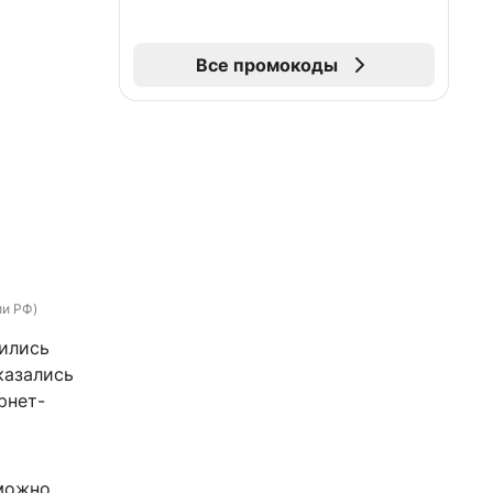
Все промокоды
ии РФ)
вились
казались
рнет-
 можно