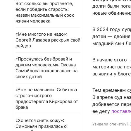
Вот сколько вы протянете,
долги были пога
если победить старость:
новые обвинени
назван максимальный срок
жизни человека
В 2024 году суп
«Мне многого не надо»:
детей — двойняш
Сергей Лазарев раскрыл свой
младший сын Ле
райдер
«Проснулась без бровей и
В начале этого 
другим человеком»: Оксана
материнства по
Самойлова пожаловалась на
выявили у блоге
своих детей
«Уже не мальчик»: Сябитова
Тем временем с
строго-настрого
В апреле суд н
предостерегла Киркорова от
добивается пер
брака
ее делу
поставл
«Хочется снять кожу»:
Увидели опечатку? 
Симоньян призналась о