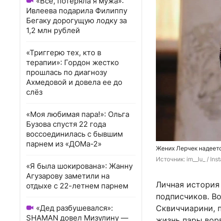
«Всё, потеряла я мужа»:
Ивлеева подарила Филиппу
Бегаку дорогущую лодку за
1,2 млн рублей
«Триггерю тех, кто в
терапии»: Гордон жестко
прошлась по диагнозу
Ахмедовой и довела ее до
слёз
«Моя любимая пара!»: Ольга
Бузова спустя 22 года
воссоединилась с бывшим
парнем из «ДОМа-2»
Жених Лерчек надеетс
Источник: 
im__lu_ / I
«Я была шокирована»: Жанну
Агузарову заметили на
Личная история
отдыхе с 22-летнем парнем
подписчиков. В
«Дед разбушевался»:
Сквиччиарини, 
SHAMAN довел Мизулину —
жизнь пары вор