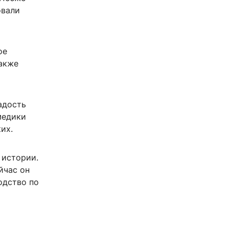
овали
ое
также
адость
медики
их.
 истории.
ейчас он
одство по