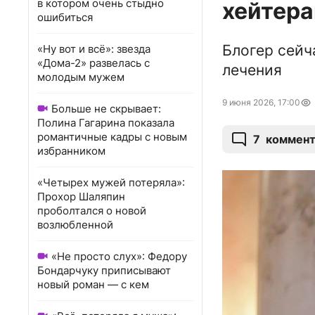
в котором очень стыдно
хейтер
ошибиться
Блогер сейч
«Ну вот и всё»: звезда
«Дома-2» развелась с
лечения
молодым мужем
9 июня 2026, 17:00
Больше не скрывает:
Полина Гагарина показала
романтичные кадры с новым
7
коммент
избранником
«Четырех мужей потеряла»:
Прохор Шаляпин
проболтался о новой
возлюбленной
«Не просто слух»: Федору
Бондарчуку приписывают
новый роман — с кем