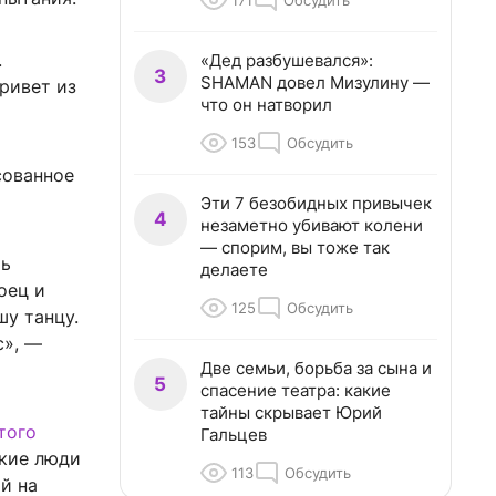
171
Обсудить
.
«Дед разбушевался»:
3
SHAMAN довел Мизулину —
ривет из
что он натворил
153
Обсудить
сованное
Эти 7 безобидных привычек
4
незаметно убивают колени
— спорим, вы тоже так
шь
делаете
оец и
125
Обсудить
шу танцу.
с», —
Две семьи, борьба за сына и
5
спасение театра: какие
тайны скрывает Юрий
того
Гальцев
зкие люди
113
Обсудить
й на