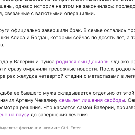
шены, однако история на этом не закончилась: послед
я, связанные с валютными операциями.
руги официально завершили брак. В семье остались тр
ки Алиса и Богдан, которым сейчас по десять лет, а 
в.
года у Валерии и Луиса
родился сын Дэниэль
. Однако р
чти сразу омрачили тревожные новости. После родов 
ра рак желудка четвертой стадии с метастазами в легк
удьба ее бывшего мужа складывается отдельно от этой
азначил Артему Чекалину
семь лет лишения свободы
. С
есмотра решения. Что касается самой Валерии, произв
ено на паузу
до завершения лечения.
Выделите фрагмент и нажмите Ctrl+Enter