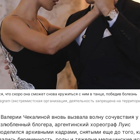
я, что скоро она сможет снова кружиться с ним в танце, победив болезнь
nstagram (экстремистская организация, деятельность запрещена на территор
 Валерии Чекалиной вновь вызвала волну сочувствия у
озлюбленный блогера, аргентинский хореограф Луис
поделился архивными кадрами, снятыми еще до того, к
вались беременность, роды и тяжелые медицинские ис