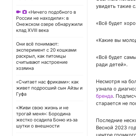
увидеть такие с
«Ничего подобного в
России не находили»: в
«Всё будет хоро
Онежском озере обнаружили
клад XVIII века
«Какие вы молод
Они всё понимают:
эксперимент с 20 кошками
раскрыл, как питомцы
«Всё будет сам
считывают настроение
ради детей».
хозяина
Несмотря на бол
«Считает нас фриками»: как
живет подросший сын Айзы и
узнала о диагно
Гуфа
бренда
. Подпис
старается не по
«Живи свою жизнь и не
трогай меня»: Бородина
жестко осадила Боню из‑за
Последние неск
шутки о внешности
Весной 2023 год
центре громкого