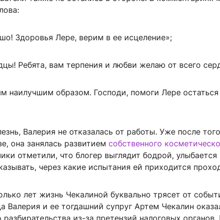
лова:
шо! Здоровья Лере, верим в ее исцеление»;
цы! Ребята, вам терпения и любви желаю от всего сер
ым наилучшим образом. Господи, помоги Лере остаться
езнь, Валерия не отказалась от работы. Уже после того
зе, она занялась развитием
собственного косметическо
чики отметили, что блогер выглядит бодрой, улыбается
казывать, через какие испытания ей приходится прохо
олько лет жизнь Чекалиной буквально трясет от событ
а Валерия и ее тогдашний супруг Артем Чекалин оказа
 разбирательства из-за претензий налоговых органов.