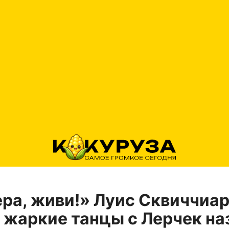
ра, живи!» Луис Сквиччиа
 жаркие танцы с Лерчек на