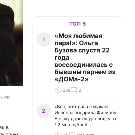
ТОП 5
«Моя любимая
1
пара!»: Ольга
Бузова спустя 22
года
воссоединилась с
бывшим парнем из
«ДОМа-2»
208
2
ии РФ)
«Всё, потеряла я мужа»:
2
Ивлеева подарила Филиппу
Бегаку дорогущую лодку за
1,2 млн рублей
ак в
пытания.