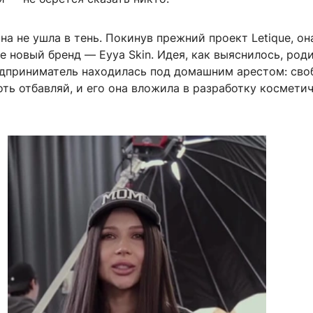
на не ушла в тень. Покинув прежний проект Letique, он
е новый бренд — Eyya Skin. Идея, как выяснилось, род
редприниматель находилась под домашним арестом: сво
ть отбавляй, и его она вложила в разработку космети