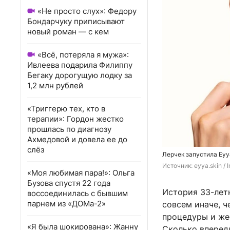
«Не просто слух»: Федору
Бондарчуку приписывают
новый роман — с кем
«Всё, потеряла я мужа»:
Ивлеева подарила Филиппу
Бегаку дорогущую лодку за
1,2 млн рублей
«Триггерю тех, кто в
терапии»: Гордон жестко
прошлась по диагнозу
Ахмедовой и довела ее до
слёз
Лерчек запустила Eyy
Источник: 
eyya.skin /
«Моя любимая пара!»: Ольга
Бузова спустя 22 года
История 33-летн
воссоединилась с бывшим
парнем из «ДОМа-2»
совсем иначе, ч
процедуры и же
«Я была шокирована»: Жанну
Сколько впереди