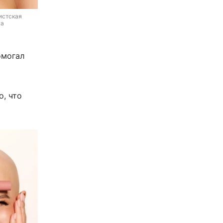
истская 
а 
омогал
о, что