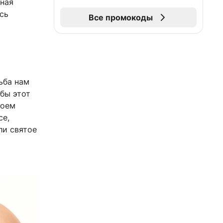
ная
сь
Все промокоды
дьба нам
обы этот
воем
се,
ли святое