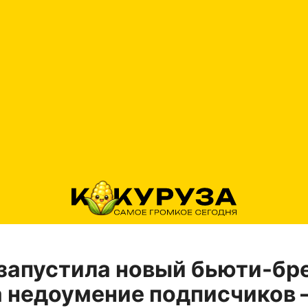
запустила новый бьюти-бр
 недоумение подписчиков