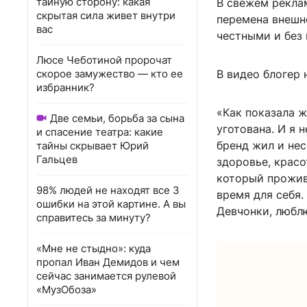
тайную сторону: какая
В свежем рекла
скрытая сила живет внутри
перемена внешн
вас
честными и без 
Люсе Чеботиной пророчат
скорое замужество — кто ее
В видео блогер 
избранник?
«Как показала ж
Две семьи, борьба за сына
уготована. И я 
и спасение театра: какие
бренд жил и нес
тайны скрывает Юрий
Гальцев
здоровье, красо
который прожив
98% людей не находят все 3
время для себя.
ошибки на этой картине. А вы
Девчонки, люблю
справитесь за минуту?
«Мне не стыдно»: куда
пропал Иван Демидов и чем
сейчас занимается рулевой
«МузОбоза»