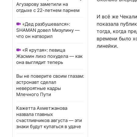
Агузарову заметили на
отдыхе с 22-летнем парнем
И всё же Чекали
показала публик
«Дед разбушевался»:
SHAMAN довел Мизулину —
тогда, когда п
что он натворил
времени было хо
линейки.
«Я крутая»: певица
Жасмин лихо похудела — как
она выглядит теперь
Вы не поверите своим глазам:
астронавт сделал
невероятные кадры
Млечного Пути
Кажетта Ахметжанова
назвала главных
счастливчиков августа — эти
знаки будут купаться в удаче