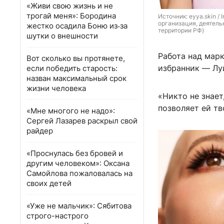
«Живи свою жизнь и не
трогай меня»: Бородина
Источник: 
eyya.skin /
организация, деятель
жестко осадила Боню из‑за
территории РФ)
шутки о внешности
Работа над марк
Вот сколько вы протянете,
избранник — Лу
если победить старость:
назван максимальный срок
жизни человека
«Никто не знает
позволяет ей тв
«Мне многого не надо»:
Сергей Лазарев раскрыл свой
райдер
«Проснулась без бровей и
другим человеком»: Оксана
Самойлова пожаловалась на
своих детей
«Уже не мальчик»: Сябитова
строго-настрого