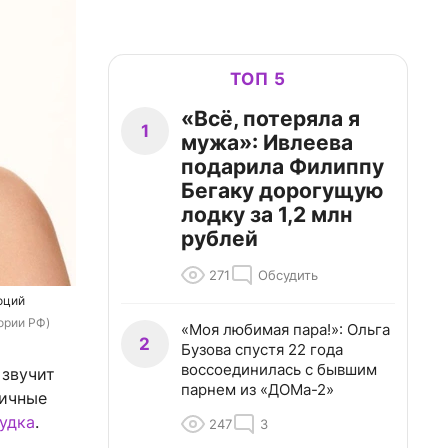
ТОП 5
«Всё, потеряла я
1
мужа»: Ивлеева
подарила Филиппу
Бегаку дорогущую
лодку за 1,2 млн
рублей
271
Обсудить
оций
тории РФ)
«Моя любимая пара!»: Ольга
2
Бузова спустя 22 года
воссоединилась с бывшим
 звучит
парнем из «ДОМа-2»
ничные
удка
.
247
3