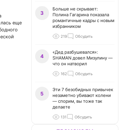
Больше не скрывает:
3
Полина Гагарина показала
а
романтичные кадры с новым
илась еще
избранником
бодного
ческой
219
Обсудить
«Дед разбушевался»:
4
SHAMAN довел Мизулину —
что он натворил
162
Обсудить
Эти 7 безобидных привычек
5
незаметно убивают колени
— спорим, вы тоже так
делаете
131
Обсудить