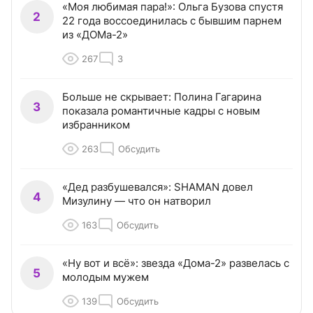
«Моя любимая пара!»: Ольга Бузова спустя
2
22 года воссоединилась с бывшим парнем
из «ДОМа-2»
267
3
Больше не скрывает: Полина Гагарина
3
показала романтичные кадры с новым
избранником
263
Обсудить
«Дед разбушевался»: SHAMAN довел
4
Мизулину — что он натворил
163
Обсудить
«Ну вот и всё»: звезда «Дома-2» развелась с
5
молодым мужем
139
Обсудить