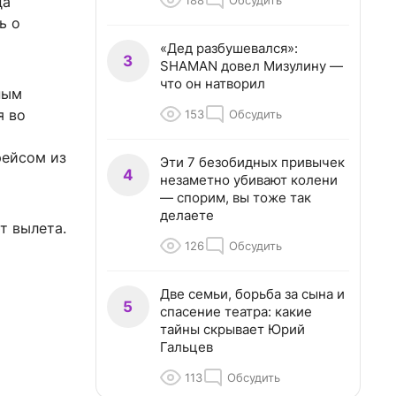
188
Обсудить
да
ь о
«Дед разбушевался»:
3
SHAMAN довел Мизулину —
что он натворил
ным
я во
153
Обсудить
рейсом из
Эти 7 безобидных привычек
4
незаметно убивают колени
— спорим, вы тоже так
делаете
т вылета.
126
Обсудить
Две семьи, борьба за сына и
5
спасение театра: какие
тайны скрывает Юрий
Гальцев
113
Обсудить