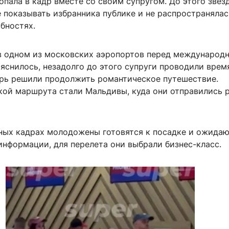
попала в кадр вместе со своим супругом. До этого звез
 показывать избранника публике и не распространялас
бностях.
в одном из московских аэропортов перед международ
яснилось, незадолго до этого супруги проводили врем
ерь решили продолжить романтическое путешествие.
ой маршрута стали Мальдивы, куда они отправились 
ных кадрах молодожены готовятся к посадке и ожидаю
нформации, для перелета они выбрали бизнес-класс.