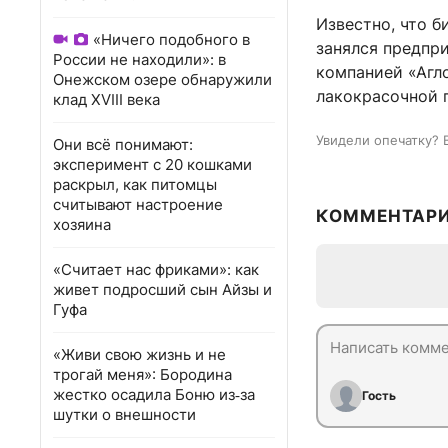
Известно, что б
«Ничего подобного в
занялся предпр
России не находили»: в
компанией «Агл
Онежском озере обнаружили
лакокрасочной 
клад XVIII века
Увидели опечатку? 
Они всё понимают:
эксперимент с 20 кошками
раскрыл, как питомцы
считывают настроение
КОММЕНТАР
хозяина
«Считает нас фриками»: как
живет подросший сын Айзы и
Гуфа
«Живи свою жизнь и не
трогай меня»: Бородина
жестко осадила Боню из‑за
Гость
шутки о внешности