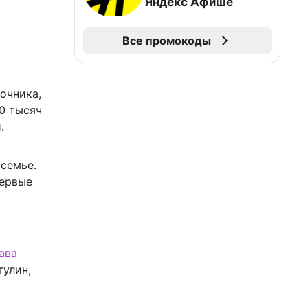
Яндекс Афише
Все промокоды
очника,
0 тысяч
.
семье.
первые
ава
гулин,