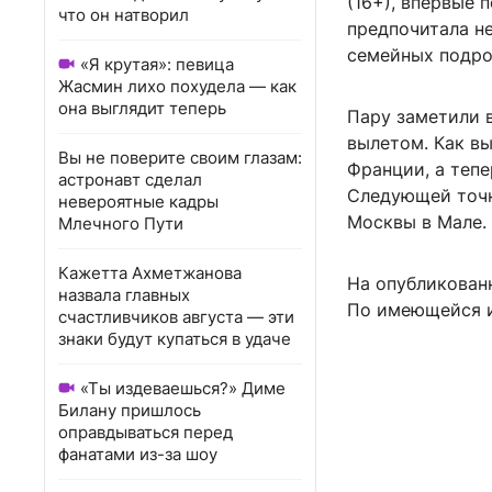
(16+), впервые 
что он натворил
предпочитала не
семейных подро
«Я крутая»: певица
Жасмин лихо похудела — как
она выглядит теперь
Пару заметили 
вылетом. Как вы
Вы не поверите своим глазам:
Франции, а теп
астронавт сделал
Следующей точк
невероятные кадры
Москвы в Мале.
Млечного Пути
Кажетта Ахметжанова
На опубликован
назвала главных
По имеющейся и
счастливчиков августа — эти
знаки будут купаться в удаче
«Ты издеваешься?» Диме
Билану пришлось
оправдываться перед
фанатами из-за шоу