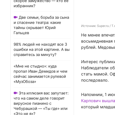
скорое замужество — кто ее
избранник?
Две семьи, борьба за сына
и спасение театра: какие
Источник: 
Super.ru / T
тайны скрывает Юрий
Гальцев
Не менее впеча
восьмидневная 
98% людей не находят все 3
рублей. Медовый
ошибки на этой картине. А вы
справитесь за минуту?
Интерес публик
«Мне не стыдно»: куда
Наблюдатели обр
пропал Иван Демидов и чем
стать мамой. О
сейчас занимается рулевой
последовало.
«МузОбоза»
Эта иллюзия вас запутает:
Напомним, 1 ию
что на самом деле говорит
Карпович вышл
вирусное пианино с
который младше 
Чебурашкой — «Ты где» или
«Это не я»?