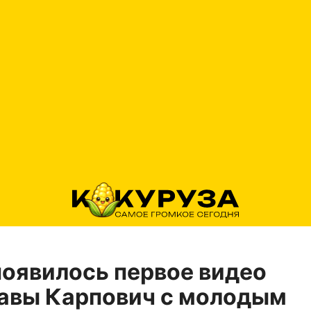
появилось первое видео
авы Карпович с молодым