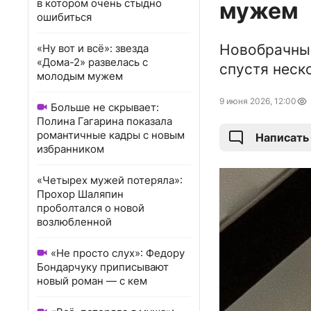
в котором очень стыдно
мужем
ошибиться
Новобрачны
«Ну вот и всё»: звезда
«Дома-2» развелась с
спустя неск
молодым мужем
9 июня 2026, 12:00
Больше не скрывает:
Полина Гагарина показала
романтичные кадры с новым
Написать
избранником
«Четырех мужей потеряла»:
Прохор Шаляпин
проболтался о новой
возлюбленной
«Не просто слух»: Федору
Бондарчуку приписывают
новый роман — с кем