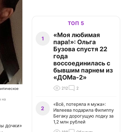
ТОП 5
«Моя любимая
1
пара!»: Ольга
Бузова спустя 22
года
воссоединилась с
бывшим парнем из
«ДОМа-2»
212
2
антическое
 на 
«Всё, потеряла я мужа»:
2
Ивлеева подарила Филиппу
Бегаку дорогущую лодку за
1,2 млн рублей
ны дочки»