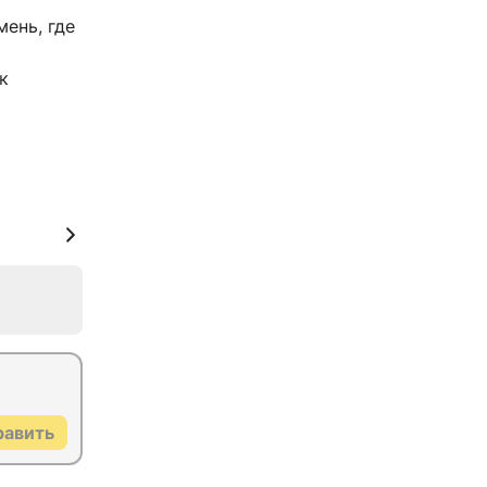
ень, где
к
равить