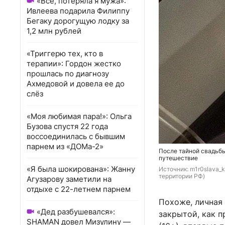
«Всё, потеряла я мужа»:
Ивлеева подарила Филиппу
Бегаку дорогущую лодку за
1,2 млн рублей
«Триггерю тех, кто в
терапии»: Гордон жестко
прошлась по диагнозу
Ахмедовой и довела ее до
слёз
«Моя любимая пара!»: Ольга
Бузова спустя 22 года
воссоединилась с бывшим
парнем из «ДОМа-2»
После тайной свадьбы
путешествие
«Я была шокирована»: Жанну
Источник: 
m1r0slava_k
территории РФ)
Агузарову заметили на
отдыхе с 22-летнем парнем
Похоже, личная
«Дед разбушевался»:
закрытой, как п
SHAMAN довел Мизулину —