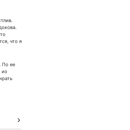
тлив.
докова.
это
тся, что я
. По ее
 из
ирать