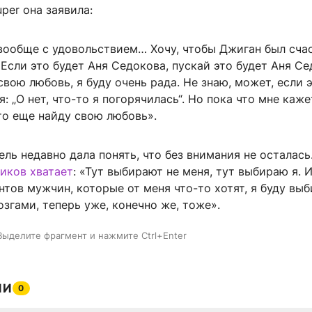
uper она заявила:
 вообще с удовольствием… Хочу, чтобы Джиган был счас
 Если это будет Аня Седокова, пускай это будет Аня Се
свою любовь, я буду очень рада. Не знаю, может, если 
я: „О нет, что-то я погорячилась“. Но пока что мне каже
что еще найду свою любовь».
ель недавно дала понять, что без внимания не осталась
иков хватает
: «Тут выбирают не меня, тут выбираю я. И
тов мужчин, которые от меня что-то хотят, я буду выб
озгами, теперь уже, конечно же, тоже».
Выделите фрагмент и нажмите Ctrl+Enter
ИИ
0