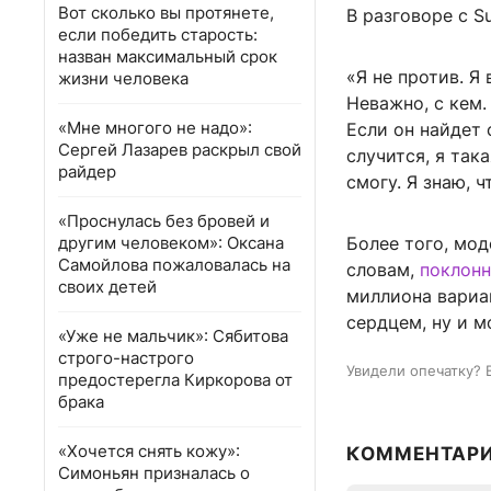
Вот сколько вы протянете,
В разговоре с S
если победить старость:
назван максимальный срок
«Я не против. Я
жизни человека
Неважно, с кем.
«Мне многого не надо»:
Если он найдет 
Сергей Лазарев раскрыл свой
случится, я така
райдер
смогу. Я знаю, 
«Проснулась без бровей и
другим человеком»: Оксана
Более того, мод
Самойлова пожаловалась на
словам,
поклонн
своих детей
миллиона вариан
сердцем, ну и м
«Уже не мальчик»: Сябитова
строго-настрого
Увидели опечатку? 
предостерегла Киркорова от
брака
«Хочется снять кожу»:
КОММЕНТАР
Симоньян призналась о