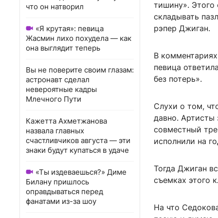
тишину». Этого
что он натворил
складывать пазл
рэпер Джиган.
«Я крутая»: певица
Жасмин лихо похудела — как
она выглядит теперь
В комментариях
певица ответила
Вы не поверите своим глазам:
без потерь».
астронавт сделал
невероятные кадры
Млечного Пути
Слухи о том, ч
давно. Артисты
Кажетта Ахметжанова
совместный тре
назвала главных
счастливчиков августа — эти
исполнили на г
знаки будут купаться в удаче
Тогда Джиган в
«Ты издеваешься?» Диме
съемках этого к
Билану пришлось
оправдываться перед
фанатами из-за шоу
На что Седокова