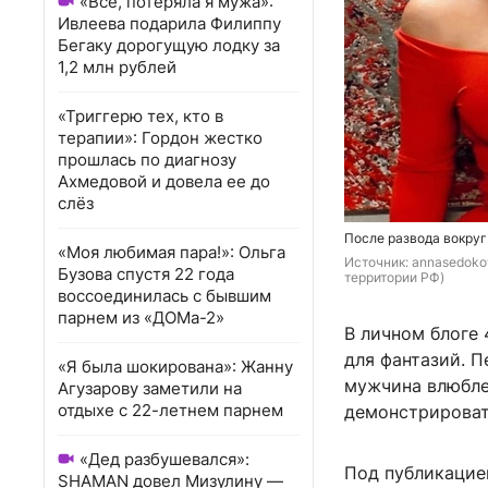
«Всё, потеряла я мужа»:
Ивлеева подарила Филиппу
Бегаку дорогущую лодку за
1,2 млн рублей
«Триггерю тех, кто в
терапии»: Гордон жестко
прошлась по диагнозу
Ахмедовой и довела ее до
слёз
После развода вокруг
«Моя любимая пара!»: Ольга
Источник: 
annasedokov
Бузова спустя 22 года
территории РФ)
воссоединилась с бывшим
парнем из «ДОМа-2»
В личном блоге
для фантазий. П
«Я была шокирована»: Жанну
мужчина влюбле
Агузарову заметили на
отдыхе с 22-летнем парнем
демонстрировать
«Дед разбушевался»:
Под публикацие
SHAMAN довел Мизулину —