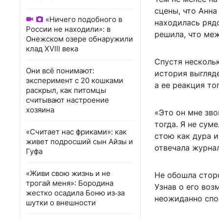
сцены, что Анна
«Ничего подобного в
находилась ряд
России не находили»: в
решила, что меж
Онежском озере обнаружили
клад XVIII века
Спустя нескольк
Они всё понимают:
история выгляде
эксперимент с 20 кошками
а ее реакция то
раскрыл, как питомцы
считывают настроение
хозяина
«Это он мне зво
тогда. Я не сум
«Считает нас фриками»: как
стою как дура и
живет подросший сын Айзы и
отвечала журна
Гуфа
«Живи свою жизнь и не
Не обошла стор
трогай меня»: Бородина
Узнав о его во
жестко осадила Боню из‑за
неожиданно спо
шутки о внешности