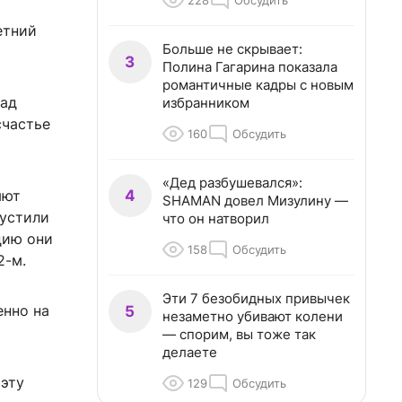
228
Обсудить
етний
Больше не скрывает:
3
Полина Гагарина показала
романтичные кадры с новым
пад
избранником
счастье
160
Обсудить
«Дед разбушевался»:
4
яют
SHAMAN довел Мизулину —
пустили
что он натворил
цию они
158
Обсудить
2-м.
Эти 7 безобидных привычек
енно на
5
незаметно убивают колени
— спорим, вы тоже так
делаете
 эту
129
Обсудить