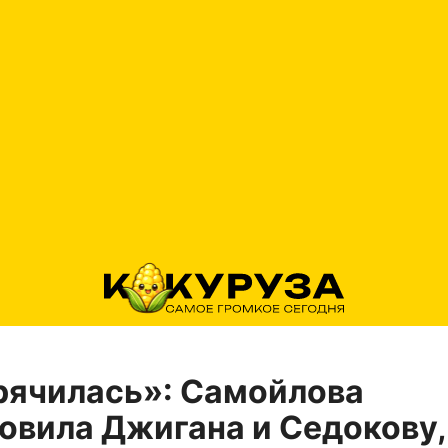
рячилась»: Самойлова
овила Джигана и Седокову,