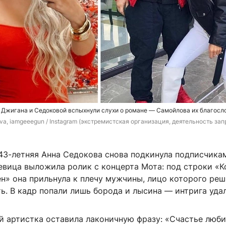
 Джигана и Седоковой вспыхнули слухи о романе — Самойлова их благосл
a, iamgeeegun / Instagram (экстремистская организация, деятельность зап
 43-летняя Анна Седокова снова подкинула подписчика
евица выложила ролик с концерта Мота: под строки «К
н» она прильнула к плечу мужчины, лицо которого реш
. В кадр попали лишь борода и лысина — интрига удал
й артистка оставила лаконичную фразу: «Счастье люби