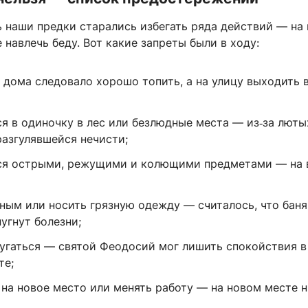
ь наши предки старались избегать ряда действий — на
е навлечь беду. Вот какие запреты были в ходу:
 дома следовало хорошо топить, а на улицу выходить 
ся в одиночку в лес или безлюдные места — из‑за люты
разгулявшейся нечисти;
ся острыми, режущими и колющими предметами — на 
ным или носить грязную одежду — считалось, что баня
угнут болезни;
ругаться — святой Феодосий мог лишить спокойствия в
те;
 на новое место или менять работу — на новом месте н