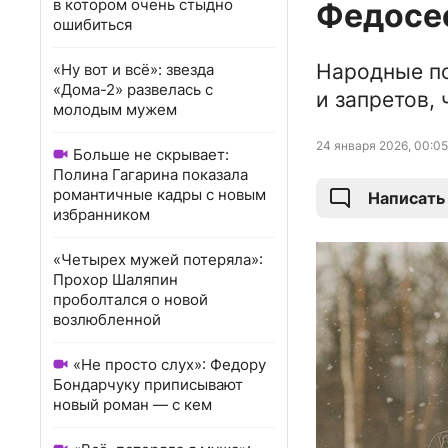
в котором очень стыдно
Федосее
ошибиться
Народные по
«Ну вот и всё»: звезда
«Дома-2» развелась с
и запретов, 
молодым мужем
24 января 2026, 00:05
Больше не скрывает:
Полина Гагарина показала
романтичные кадры с новым
Написать
избранником
«Четырех мужей потеряла»:
Прохор Шаляпин
проболтался о новой
возлюбленной
«Не просто слух»: Федору
Бондарчуку приписывают
новый роман — с кем