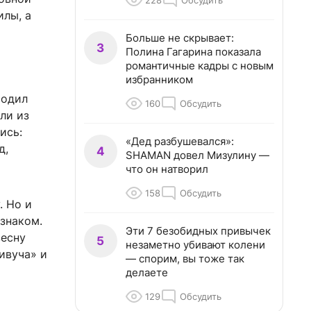
228
Обсудить
илы, а
Больше не скрывает:
3
Полина Гагарина показала
романтичные кадры с новым
избранником
ходил
160
Обсудить
ли из
ись:
«Дед разбушевался»:
д,
4
SHAMAN довел Мизулину —
что он натворил
158
Обсудить
. Но и
знаком.
Эти 7 безобидных привычек
весну
5
незаметно убивают колени
ивуча» и
— спорим, вы тоже так
делаете
129
Обсудить