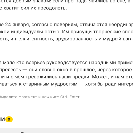
ются добрым знаком: если преграды явились во сне, в
с хватит сил их преодолеть.
е 24 января, согласно поверьям, отличаются неордин
ркой индивидуальностью. Им присущи творческие спос
ть, интеллигентность, эрудированность и мудрый взгл
ня мало кто всерьез руководствуется народными приме
 прелесть — они словно окно в прошлое, через которо
ли и о чём тревожились наши предки. Может, и нам ст
иваться к старинным мудростям — хотя бы ради интер
Выделите фрагмент и нажмите Ctrl+Enter
ИИ
0