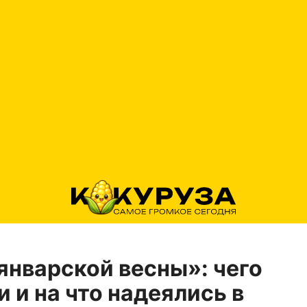
январской весны»: чего
и и на что надеялись в