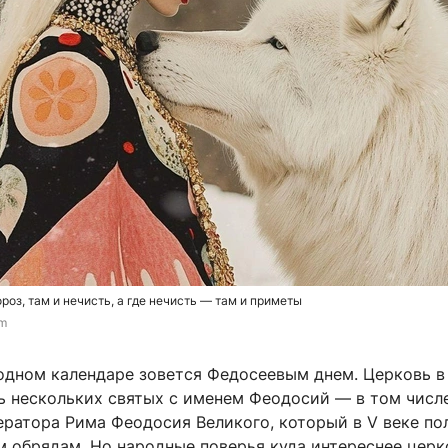
роз, там и нечисть, а где нечисть — там и приметы
om
родном календаре зовется Федосеевым днем. Церковь в
ть нескольких святых с именем Феодосий — в том числ
ератора Рима Феодосия Великого, который в V веке п
м обрядам. Но народные поверья куда интереснее цер