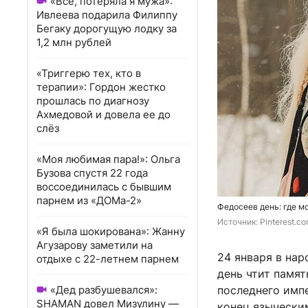
«Всё, потеряла я мужа»:
Ивлеева подарила Филиппу
Бегаку дорогущую лодку за
1,2 млн рублей
«Триггерю тех, кто в
терапии»: Гордон жестко
прошлась по диагнозу
Ахмедовой и довела ее до
слёз
«Моя любимая пара!»: Ольга
Бузова спустя 22 года
воссоединилась с бывшим
парнем из «ДОМа-2»
Федосеев день: где мо
Источник: 
Pinterest.c
«Я была шокирована»: Жанну
Агузарову заметили на
24 января в на
отдыхе с 22-летнем парнем
день чтит памя
«Дед разбушевался»:
последнего имп
SHAMAN довел Мизулину —
конец язычески