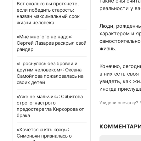
такие сны счита
Вот сколько вы протянете,
реальности у ва
если победить старость:
назван максимальный срок
жизни человека
Люди, рожденны
характером и я
«Мне многого не надо»:
самостоятельнос
Сергей Лазарев раскрыл свой
жизнь.
райдер
«Проснулась без бровей и
Конечно, сегод
другим человеком»: Оксана
в них есть своя
Самойлова пожаловалась на
увидеть, как жи
своих детей
иногда прислуш
«Уже не мальчик»: Сябитова
строго-настрого
Увидели опечатку? 
предостерегла Киркорова от
брака
КОММЕНТАР
«Хочется снять кожу»:
Симоньян призналась о