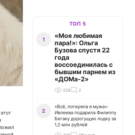
ТОП 5
«Моя любимая
1
пара!»: Ольга
Бузова спустя 22
года
воссоединилась с
бывшим парнем из
«ДОМа-2»
229
2
«Всё, потеряла я мужа»:
2
Ивлеева подарила Филиппу
 этот
Бегаку дорогущую лодку за
е
1,2 млн рублей
оложил
ковной