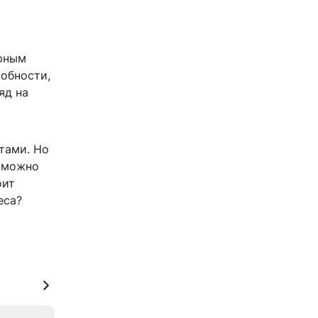
арным
обности,
яд на
тами. Но
е можно
оит
еса?