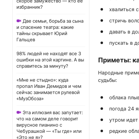
скорое замужество — кто ее
избранник?
хвалиться 
стричь воло
Две семьи, борьба за сына
и спасение театра: какие
давать в д
тайны скрывает Юрий
Гальцев
пускать в 
98% людей не находят все 3
Приметы: ка
ошибки на этой картине. А вы
справитесь за минуту?
Народные приме
«Мне не стыдно»: куда
судьбы:
пропал Иван Демидов и чем
сейчас занимается рулевой
облака плыв
«МузОбоза»
погода 24 я
Эта иллюзия вас запутает:
что на самом деле говорит
утром идет
вирусное пианино с
редкие обла
Чебурашкой — «Ты где» или
«Это не я»?