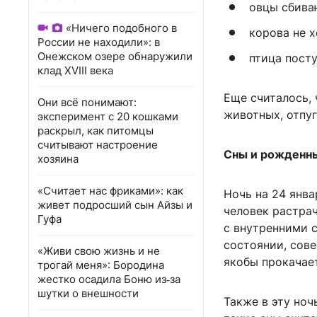
овцы сбива
«Ничего подобного в
корова не х
России не находили»: в
Онежском озере обнаружили
птица пост
клад XVIII века
Еще считалось,
Они всё понимают:
животных, отпуг
эксперимент с 20 кошками
раскрыл, как питомцы
считывают настроение
Сны и рожденны
хозяина
«Считает нас фриками»: как
Ночь на 24 янва
живет подросший сын Айзы и
человек растрач
Гуфа
с внутренними с
состоянии, сов
«Живи свою жизнь и не
якобы прокачае
трогай меня»: Бородина
жестко осадила Боню из‑за
шутки о внешности
Также в эту ноч