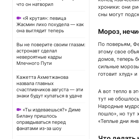
что он натворил
хроники: они ри
сны могут подск
«Я крутая»: певица
Жасмин лихо похудела — как
она выглядит теперь
Мороз, нечи
По поверьям, Ф
Вы не поверите своим глазам:
астронавт сделал
этому свое объя
невероятные кадры
домов, теперь б
Млечного Пути
сильные морозы
готовит хлуд» и
Кажетта Ахметжанова
назвала главных
счастливчиков августа — эти
А вот тепло в э
знаки будут купаться в удаче
тут не обошлось
Народные мудро
«Ты издеваешься?» Диме
пошло», но тут 
Билану пришлось
«Теплые дни ян
оправдываться перед
фанатами из-за шоу
Что делать