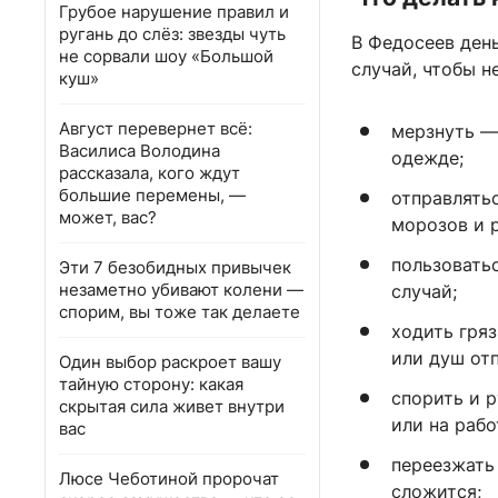
Грубое нарушение правил и
ругань до слёз: звезды чуть
В Федосеев ден
не сорвали шоу «Большой
случай, чтобы н
куш»
Август перевернет всё:
мерзнуть —
Василиса Володина
одежде;
рассказала, кого ждут
большие перемены, —
отправлять
может, вас?
морозов и 
пользовать
Эти 7 безобидных привычек
незаметно убивают колени —
случай;
спорим, вы тоже так делаете
ходить гряз
или душ отп
Один выбор раскроет вашу
тайную сторону: какая
спорить и 
скрытая сила живет внутри
или на рабо
вас
переезжать
Люсе Чеботиной пророчат
сложится;