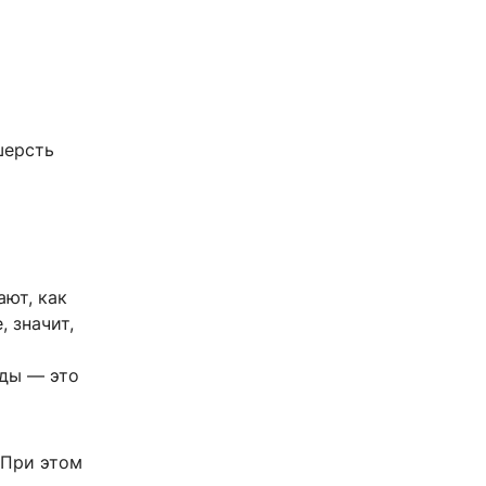
шерсть
ают, как
 значит,
еды — это
 При этом