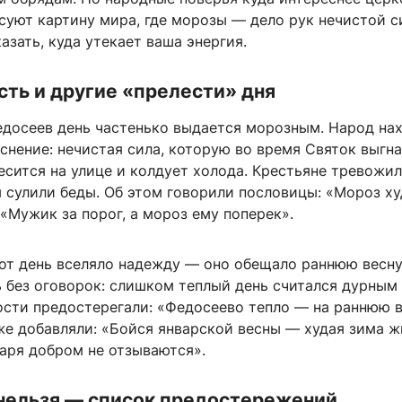
суют картину мира, где морозы — дело рук нечистой с
азать, куда утекает ваша энергия.
сть и другие «прелести» дня
едосеев день частенько выдается морозным. Народ на
снение: нечистая сила, которую во время Святок выгна
есится на улице и колдует холода. Крестьяне тревожил
 сулили беды. Об этом говорили пословицы: «Мороз ху
 «Мужик за порог, а мороз ему поперек».
тот день вселяло надежду — оно обещало раннюю весну
 без оговорок: слишком теплый день считался дурным 
сти предостерегали: «Федосеево тепло — на раннюю 
же добавляли: «Бойся январской весны — худая зима ж
варя добром не отзываются».
 нельзя — список предостережений