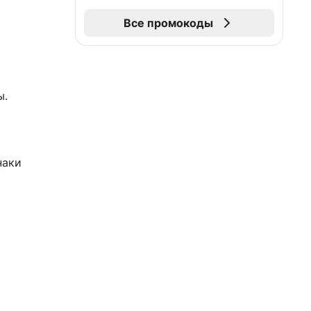
Все промокоды
ы.
наки