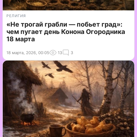
РЕЛИГИЯ
«Не трогай грабли — побьет град»:
чем пугает день Конона Огородника
18 марта
18 марта, 2026, 00:05
13
3