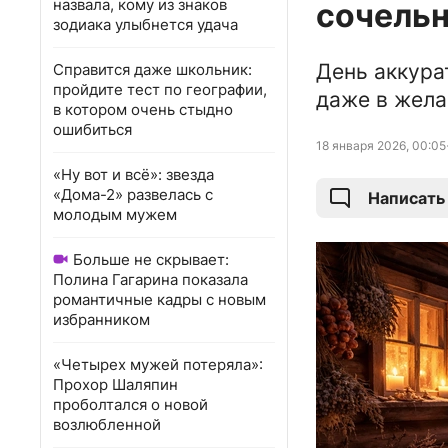
назвала, кому из знаков
сочельн
зодиака улыбнется удача
День аккура
Справится даже школьник:
пройдите тест по географии,
даже в жела
в котором очень стыдно
ошибиться
18 января 2026, 00:05
«Ну вот и всё»: звезда
«Дома-2» развелась с
Написать
молодым мужем
Больше не скрывает:
Полина Гагарина показала
романтичные кадры с новым
избранником
«Четырех мужей потеряла»:
Прохор Шаляпин
проболтался о новой
возлюбленной