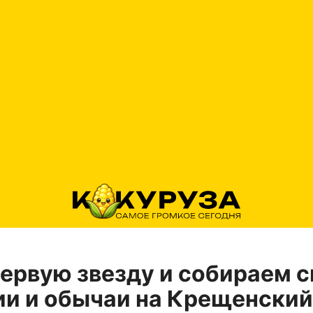
ервую звезду и собираем с
и и обычаи на Крещенский