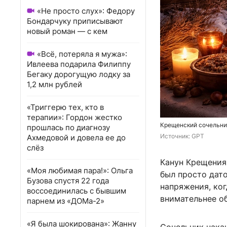
«Не просто слух»: Федору
Бондарчуку приписывают
новый роман — с кем
«Всё, потеряла я мужа»:
Ивлеева подарила Филиппу
Бегаку дорогущую лодку за
1,2 млн рублей
«Триггерю тех, кто в
терапии»: Гордон жестко
Крещенский сочельник
прошлась по диагнозу
Источник: 
GPT
Ахмедовой и довела ее до
слёз
Канун Крещения
«Моя любимая пара!»: Ольга
был просто дато
Бузова спустя 22 года
напряжения, ког
воссоединилась с бывшим
внимательнее о
парнем из «ДОМа-2»
«Я была шокирована»: Жанну