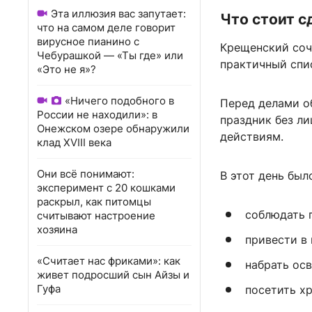
Эта иллюзия вас запутает:
Что стоит с
что на самом деле говорит
вирусное пианино с
Крещенский соч
Чебурашкой — «Ты где» или
практичный спи
«Это не я»?
«Ничего подобного в
Перед делами о
России не находили»: в
праздник без ли
Онежском озере обнаружили
действиям.
клад XVIII века
Они всё понимают:
В этот день был
эксперимент с 20 кошками
раскрыл, как питомцы
соблюдать п
считывают настроение
хозяина
привести в
«Считает нас фриками»: как
набрать ос
живет подросший сын Айзы и
Гуфа
посетить хр