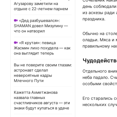
Сочельник нака
Агузарову заметили на
день соблюдали 
отдыхе с 22-летнем парнем
из аскезы ради 
праздника.
«Дед разбушевался»:
SHAMAN довел Мизулину —
что он натворил
Обычно на стол
оладьи. Мяса и 
«Я крутая»: певица
правильному на
Жасмин лихо похудела — как
она выглядит теперь
Чудодейств
Вы не поверите своим глазам:
астронавт сделал
Отдельного вним
невероятные кадры
неба падало. Сч
Млечного Пути
особыми свойст
Кажетта Ахметжанова
назвала главных
Его старались с
счастливчиков августа — эти
нескольких случ
знаки будут купаться в удаче