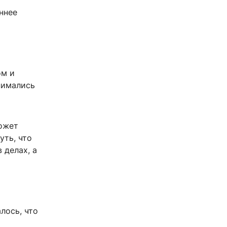
ннее
ом и
нимались
может
уть, что
 делах, а
лось, что