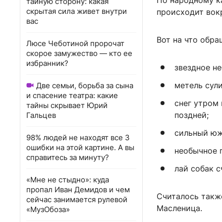
По народному к
тайную сторону: какая
скрытая сила живет внутри
происходит вокр
вас
Вот на что обра
Люсе Чеботиной пророчат
скорое замужество — кто ее
избранник?
звездное не
метель сули
Две семьи, борьба за сына
и спасение театра: какие
снег утром
тайны скрывает Юрий
поздней;
Гальцев
сильный юж
98% людей не находят все 3
ошибки на этой картине. А вы
необычное 
справитесь за минуту?
лай собак с
«Мне не стыдно»: куда
пропал Иван Демидов и чем
Считалось также
сейчас занимается рулевой
Масленица.
«МузОбоза»