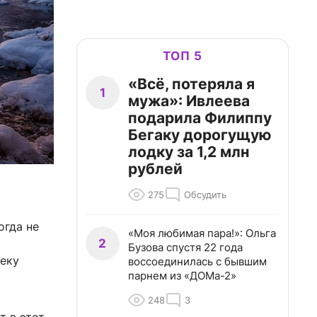
ТОП 5
«Всё, потеряла я
1
мужа»: Ивлеева
подарила Филиппу
Бегаку дорогущую
лодку за 1,2 млн
рублей
275
Обсудить
огда не
«Моя любимая пара!»: Ольга
2
Бузова спустя 22 года
веку
воссоединилась с бывшим
парнем из «ДОМа-2»
248
3