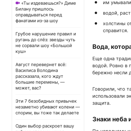
им умывали
«Ты издеваешься?» Диме
Билану пришлось
водой, раст
оправдываться перед
фанатами из-за шоу
холстины от
справится.
Грубое нарушение правил и
ругань до слёз: звезды чуть
не сорвали шоу «Большой
Вода, котор
куш»
Еще одна тради
Август перевернет всё:
водой. Ровно в 
Василиса Володина
бережно несли 
рассказала, кого ждут
большие перемены, —
может, вас?
Говорили, что т
использовали э
Эти 7 безобидных привычек
защита.
незаметно убивают колени —
спорим, вы тоже так делаете
Знаки неба 
Один выбор раскроет вашу