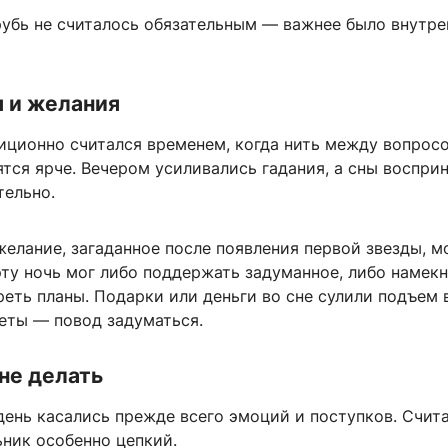
рубь не считалось обязательным — важнее было внутре
ы и желания
иционно считался временем, когда нить между вопрос
тся ярче. Вечером усиливались гадания, а сны воспри
тельно.
желание, загаданное после появления первой звезды, 
эту ночь мог либо поддержать задуманное, либо намекн
еть планы. Подарки или деньги во сне сулили подъем в
ты — повод задуматься.
не делать
день касались прежде всего эмоций и поступков. Счита
ьник особенно цепкий.