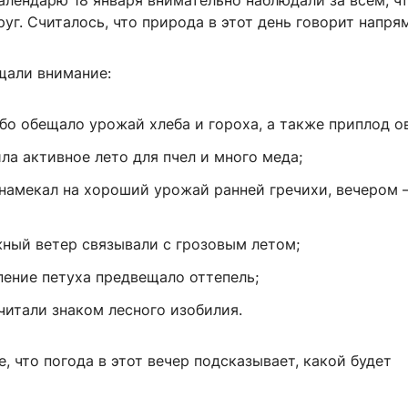
алендарю 18 января внимательно наблюдали за всем, ч
уг. Считалось, что природа в этот день говорит напря
щали внимание:
бо обещало урожай хлеба и гороха, а также приплод о
ла активное лето для пчел и много меда;
 намекал на хороший урожай ранней гречихи, вечером
ный ветер связывали с грозовым летом;
пение петуха предвещало оттепель;
читали знаком лесного изобилия.
, что погода в этот вечер подсказывает, какой будет