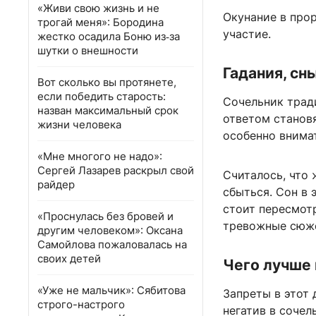
«Живи свою жизнь и не
Окунание в про
трогай меня»: Бородина
участие.
жестко осадила Боню из‑за
шутки о внешности
Гадания, сн
Вот сколько вы протянете,
если победить старость:
Сочельник трад
назван максимальный срок
ответом становя
жизни человека
особенно внима
«Мне многого не надо»:
Сергей Лазарев раскрыл свой
Считалось, что 
райдер
сбыться. Сон в 
стоит пересмотр
«Проснулась без бровей и
тревожные сюже
другим человеком»: Оксана
Самойлова пожаловалась на
своих детей
Чего лучше 
«Уже не мальчик»: Сябитова
Запреты в этот 
строго-настрого
негатив в сочел