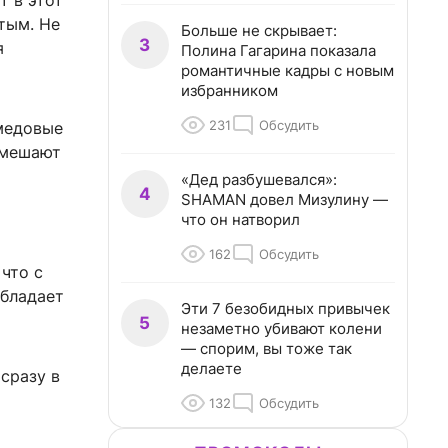
т в этот
тым. Не
Больше не скрывает:
3
я
Полина Гагарина показала
романтичные кадры с новым
избранником
231
Обсудить
 медовые
 мешают
«Дед разбушевался»:
4
SHAMAN довел Мизулину —
что он натворил
162
Обсудить
 что с
обладает
Эти 7 безобидных привычек
5
незаметно убивают колени
— спорим, вы тоже так
делаете
 сразу в
132
Обсудить