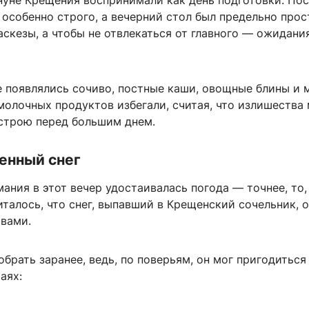
нуне Крещения воспринимали как день подготовки. Пос
особенно строго, а вечерний стол был предельно прос
аскезы, а чтобы не отвлекаться от главного — ожидани
е появлялись сочиво, постные каши, овощные блины и
молочных продуктов избегали, считая, что излишества
строю перед большим днем.
енный снег
ания в этот вечер удостаивалась погода — точнее, то,
италось, что снег, выпавший в Крещенский сочельник, 
вами.
обрать заранее, ведь, по поверьям, он мог пригодиться
аях: