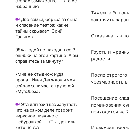
скорое замужество — кто ее
избранник?
Тяжелые бытовы
Две семьи, борьба за сына
закончить заран
и спасение театра: какие
тайны скрывает Юрий
Отказывать в по
Гальцев
98% людей не находят все 3
Грусть и мрачн
ошибки на этой картине. А вы
радости.
справитесь за минуту?
«Мне не стыдно»: куда
После строгого
пропал Иван Демидов и чем
чрезмерность в 
сейчас занимается рулевой
«МузОбоза»
Посещение клад
Эта иллюзия вас запутает:
поминовения су
что на самом деле говорит
приходится на 2
вирусное пианино с
Чебурашкой — «Ты где» или
«Это не я»?
И наконец, разл