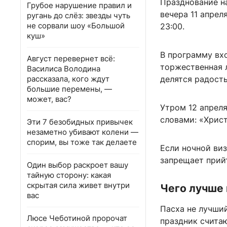
Празднование н
Грубое нарушение правил и
вечера 11 апрел
ругань до слёз: звезды чуть
не сорвали шоу «Большой
23:00.
куш»
В программу вх
Август перевернет всё:
торжественная л
Василиса Володина
рассказала, кого ждут
делятся радост
большие перемены, —
может, вас?
Утром 12 апреля
словами: «Христ
Эти 7 безобидных привычек
незаметно убивают колени —
спорим, вы тоже так делаете
Если ночной виз
запрещает прий
Один выбор раскроет вашу
тайную сторону: какая
скрытая сила живет внутри
Чего лучше 
вас
Пасха не лучши
Люсе Чеботиной пророчат
праздник счита