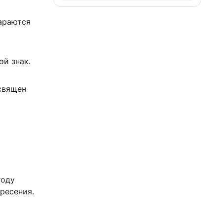
араются
ой знак.
священ
году
ресения.