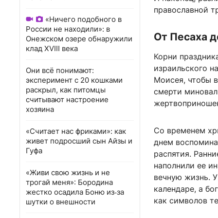
православной т
«Ничего подобного в
России не находили»: в
От Песаха д
Онежском озере обнаружили
клад XVIII века
Корни праздника
израильского на
Они всё понимают:
Моисея, чтобы в
эксперимент с 20 кошками
раскрыл, как питомцы
смерти миновал
считывают настроение
жертвоприношен
хозяина
Со временем хр
«Считает нас фриками»: как
живет подросший сын Айзы и
днем воспомина
Гуфа
распятия. Ранни
наполнили ее и
«Живи свою жизнь и не
вечную жизнь. У
трогай меня»: Бородина
календаре, а бо
жестко осадила Боню из‑за
как символов те
шутки о внешности