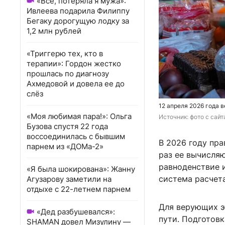
«Всё, потеряла я мужа»:
Ивлеева подарила Филиппу
Бегаку дорогущую лодку за
1,2 млн рублей
«Триггерю тех, кто в
терапии»: Гордон жестко
прошлась по диагнозу
Ахмедовой и довела ее до
слёз
12 апреля 2026 года 
«Моя любимая пара!»: Ольга
Источник: 
фото с сай
Бузова спустя 22 года
воссоединилась с бывшим
В 2026 году пра
парнем из «ДОМа-2»
раз ее вычисля
равноденствие 
«Я была шокирована»: Жанну
система расчета
Агузарову заметили на
отдыхе с 22-летнем парнем
Для верующих эт
«Дед разбушевался»:
пути. Подготовк
SHAMAN довел Мизулину —