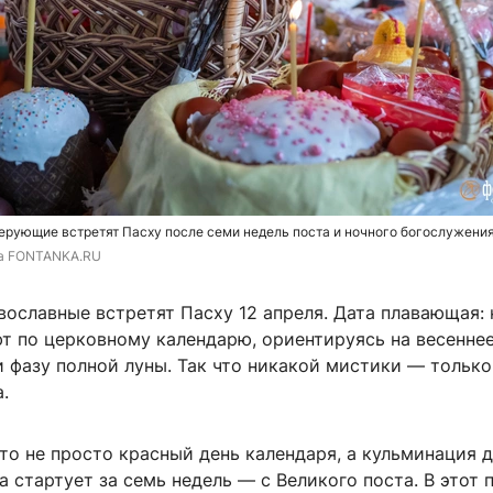
верующие встретят Пасху после семи недель поста и ночного богослужени
та FONTANKA.RU
вославные встретят Пасху 12 апреля. Дата плавающая:
ют по церковному календарю, ориентируясь на весенне
и фазу полной луны. Так что никакой мистики — тольк
.
о не просто красный день календаря, а кульминация 
а стартует за семь недель — с Великого поста. В этот 