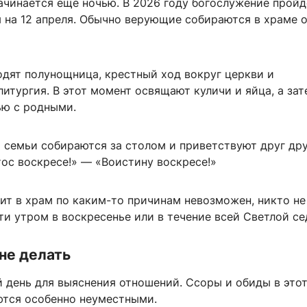
ачинается еще ночью. В 2026 году богослужение пройд
я на 12 апреля. Обычно верующие собираются в храме 
одят полунощница, крестный ход вокруг церкви и
итургия. В этот момент освящают куличи и яйца, а зат
ью с родными.
 семьи собираются за столом и приветствуют друг др
ос воскресе!» — «Воистину воскресе!»
ит в храм по каким-то причинам невозможен, никто не
ти утром в воскресенье или в течение всей Светлой с
не делать
й день для выяснения отношений. Ссоры и обиды в это
ются особенно неуместными.