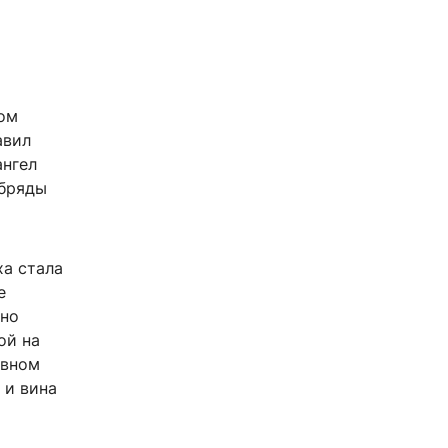
дом
авил
ангел
обряды
а стала
е
 но
ой на
овном
 и вина