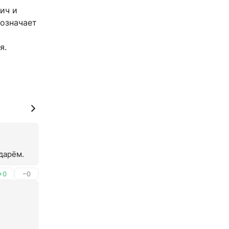
лич и
 означает
я.
ндарём.
+0
–0