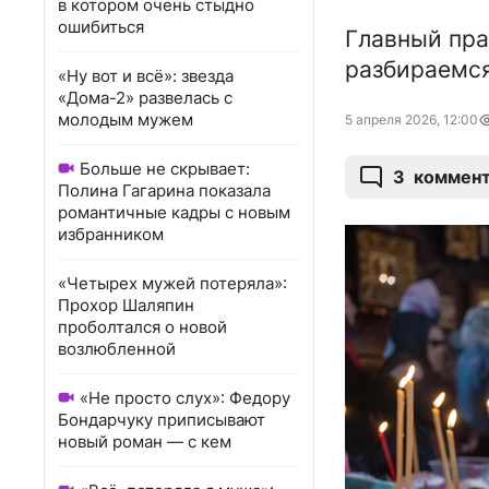
в котором очень стыдно
ошибиться
Главный пра
разбираемся
«Ну вот и всё»: звезда
«Дома-2» развелась с
молодым мужем
5 апреля 2026, 12:00
Больше не скрывает:
3
коммен
Полина Гагарина показала
романтичные кадры с новым
избранником
«Четырех мужей потеряла»:
Прохор Шаляпин
проболтался о новой
возлюбленной
«Не просто слух»: Федору
Бондарчуку приписывают
новый роман — с кем