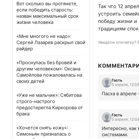
Вот сколько вы протянете,
Так что 12 апре
если победить старость:
устроить семей
назван максимальный срок
победу жизни и 
жизни человека
традициям споко
«Мне многого не надо»:
Сергей Лазарев раскрыл свой
Увидели опечатку? 
райдер
«Проснулась без бровей и
КОММЕНТАР
другим человеком»: Оксана
Самойлова пожаловалась на
Гость
своих детей
5 апреля, 12:0
Пасха в апреле 
«Уже не мальчик»: Сябитова
строго-настрого
предостерегла Киркорова от
брака
Гость
5 апреля, 12:0
«Хочется снять кожу»:
Интересно, как 
Симоньян призналась о
системами.