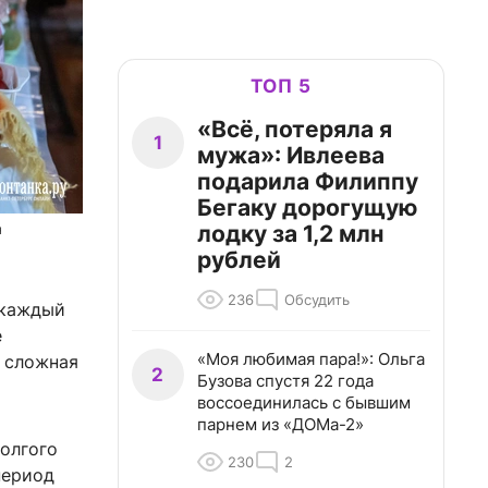
ТОП 5
«Всё, потеряла я
1
мужа»: Ивлеева
подарила Филиппу
Бегаку дорогущую
лодку за 1,2 млн
я
рублей
236
Обсудить
 каждый
е
«Моя любимая пара!»: Ольга
о сложная
2
Бузова спустя 22 года
воссоединилась с бывшим
парнем из «ДОМа-2»
долгого
230
2
период