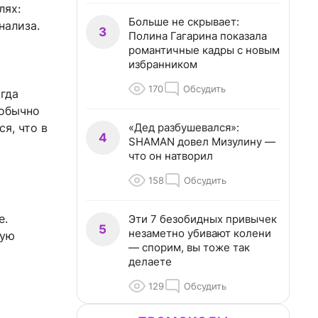
лях:
Больше не скрывает:
нализа.
3
Полина Гагарина показала
романтичные кадры с новым
избранником
170
Обсудить
гда
 обычно
«Дед разбушевался»:
я, что в
4
SHAMAN довел Мизулину —
что он натворил
158
Обсудить
е.
Эти 7 безобидных привычек
5
незаметно убивают колени
кую
— спорим, вы тоже так
делаете
129
Обсудить