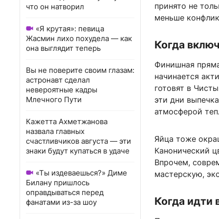
принято не толь
что он натворил
меньше конфлик
«Я крутая»: певица
Жасмин лихо похудела — как
Когда включ
она выглядит теперь
Финишная пряма
Вы не поверите своим глазам:
начинается акт
астронавт сделал
готовят в Чисты
невероятные кадры
Млечного Пути
эти дни выпечка
атмосферой теп
Кажетта Ахметжанова
назвала главных
Яйца тоже окра
счастливчиков августа — эти
Канонический ц
знаки будут купаться в удаче
Впрочем, совре
«Ты издеваешься?» Диме
мастерскую, эк
Билану пришлось
оправдываться перед
Когда идти 
фанатами из-за шоу