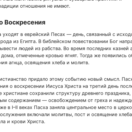
радиции отношения не имеют.
о Воскресения
 уходят в еврейский Песах — день, связанный с исхо
рода из Египта. В библейском повествовании Бог напр
ывести людей из рабства. Во время последних казней 
 дома, отмеченные кровью ягнят. Тогда же появились 
ия агнца, освящения хлеба и молитв.
истианство придало этому событию новый смысл. Пасх
ния о воскресении Иисуса Христа на третий день посл
е христиане сохранили структуру древнего праздника,
ным содержанием — освобождением от греха и надежд
же в I–II веках Пасха заняла центральное место в церк
гослужения включали молитвы, пост и освящение хлеба
ла и крови Христа.