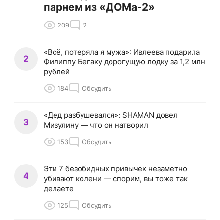
парнем из «ДОМа-2»
209
2
«Всё, потеряла я мужа»: Ивлеева подарила
2
Филиппу Бегаку дорогущую лодку за 1,2 млн
рублей
184
Обсудить
«Дед разбушевался»: SHAMAN довел
3
Мизулину — что он натворил
153
Обсудить
Эти 7 безобидных привычек незаметно
4
убивают колени — спорим, вы тоже так
делаете
125
Обсудить