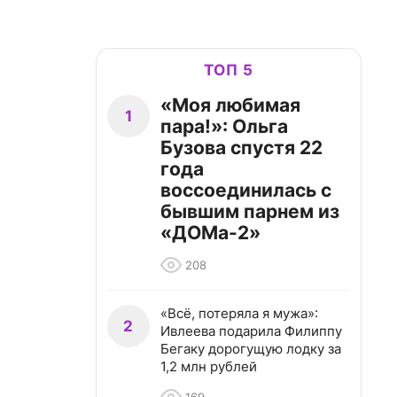
ТОП 5
«Моя любимая
1
пара!»: Ольга
Бузова спустя 22
года
воссоединилась с
бывшим парнем из
«ДОМа-2»
208
«Всё, потеряла я мужа»:
2
Ивлеева подарила Филиппу
Бегаку дорогущую лодку за
1,2 млн рублей