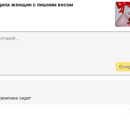
дила женщин с лишним весом
Отп
оземпике сидят