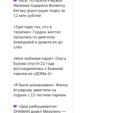
«Всё, потеряла я мужа»:
Ивлеева подарила Филиппу
Бегаку дорогущую лодку за
1,2 млн рублей
«Триггерю тех, кто в
терапии»: Гордон жестко
прошлась по диагнозу
Ахмедовой и довела ее до
слёз
«Моя любимая пара!»: Ольга
Бузова спустя 22 года
воссоединилась с бывшим
парнем из «ДОМа-2»
«Я была шокирована»: Жанну
Агузарову заметили на
отдыхе с 22-летнем парнем
«Дед разбушевался»:
SHAMAN довел Мизулину —