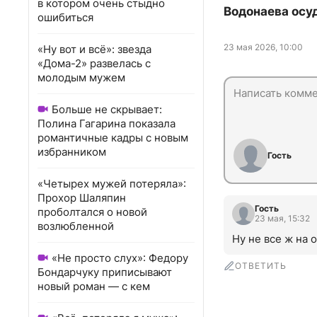
в котором очень стыдно
Водонаева осу
ошибиться
23 мая 2026, 10:00
«Ну вот и всё»: звезда
«Дома-2» развелась с
молодым мужем
Больше не скрывает:
Полина Гагарина показала
романтичные кадры с новым
избранником
Гость
«Четырех мужей потеряла»:
Прохор Шаляпин
Гость
проболтался о новой
23 мая, 15:32
возлюбленной
Ну не все ж на 
«Не просто слух»: Федору
ОТВЕТИТЬ
Бондарчуку приписывают
новый роман — с кем