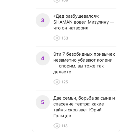
169
«Дед разбушевался»:
3
SHAMAN довел Мизулину —
что он натворил
153
Эти 7 безобидных привычек
4
незаметно убивают колени
— спорим, вы тоже так
делаете
125
Две семьи, борьба за сына и
5
спасение театра: какие
тайны скрывает Юрий
Гальцев
113