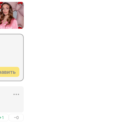
равить
+1
–0