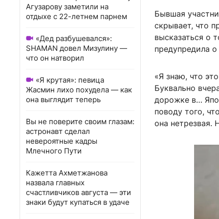
Агузарову заметили на
Бывшая участни
отдыхе с 22-летнем парнем
скрывает, что 
высказаться о т
«Дед разбушевался»:
SHAMAN довел Мизулину —
предупредила о 
что он натворил
«Я знаю, что эт
«Я крутая»: певица
Буквально вчера
Жасмин лихо похудела — как
она выглядит теперь
дорожке в… Япо
поводу того, чт
Вы не поверите своим глазам:
она нетрезвая. Н
астронавт сделал
невероятные кадры
Млечного Пути
Кажетта Ахметжанова
назвала главных
счастливчиков августа — эти
знаки будут купаться в удаче