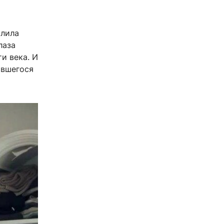
алила
лаза
и века. И
ившегося