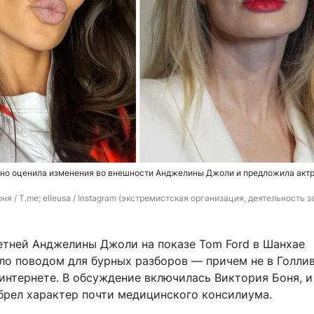
чно оценила изменения во внешности Анджелины Джоли и предложила акт
ня / T.me; elleusa / Instagram (экстремистская организация, деятельность з
етней Анджелины Джоли на показе Tom Ford в Шанхае
о поводом для бурных разборов — причем не в Голливу
интернете. В обсуждение включилась Виктория Боня, и
брел характер почти медицинского консилиума.