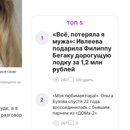
ТОП 5
«Всё, потеряла я
1
мужа»: Ивлеева
подарила Филиппу
Бегаку дорогущую
лодку за 1,2 млн
рублей
рисе свою
290
Обсудить
апрещена на 
«Моя любимая пара!»: Ольга
2
Бузова спустя 22 года
воссоединилась с бывшим
де, а в
парнем из «ДОМа-2»
 разговор
267
3