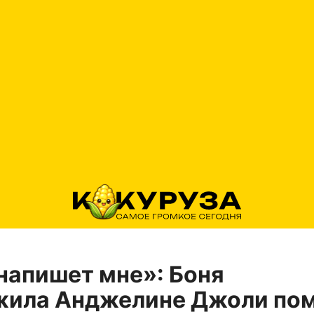
напишет мне»: Боня
жила Анджелине Джоли по