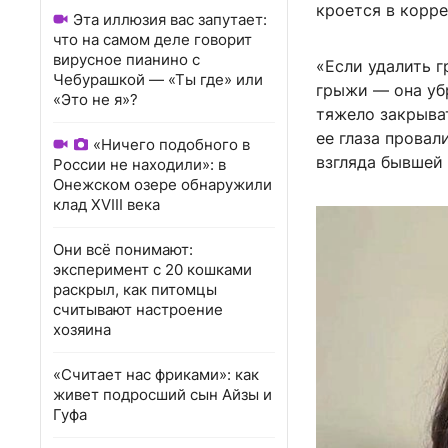
кроется в корре
Эта иллюзия вас запутает:
что на самом деле говорит
вирусное пианино с
«Если удалить г
Чебурашкой — «Ты где» или
грыжи — она убр
«Это не я»?
тяжело закрыват
ее глаза провал
«Ничего подобного в
взгляда бывшей
России не находили»: в
Онежском озере обнаружили
клад XVIII века
Они всё понимают:
эксперимент с 20 кошками
раскрыл, как питомцы
считывают настроение
хозяина
«Считает нас фриками»: как
живет подросший сын Айзы и
Гуфа