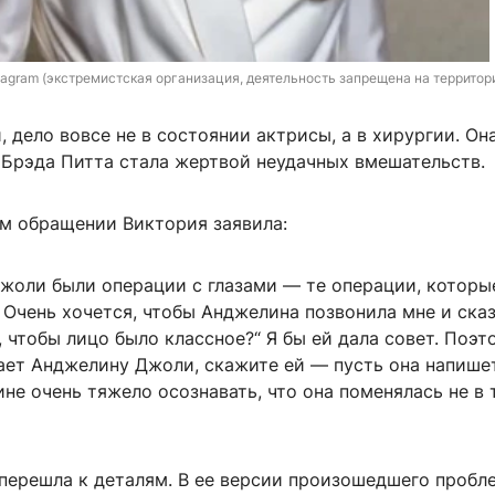
nstagram (экстремистская организация, деятельность запрещена на территор
 дело вовсе не в состоянии актрисы, а в хирургии. Она
 Брэда Питта стала жертвой неудачных вмешательств.
м обращении Виктория заявила:
жоли были операции с глазами — те операции, которы
 Очень хочется, чтобы Анджелина позвонила мне и сказа
, чтобы лицо было классное?“ Я бы ей дала совет. Поэт
ает Анджелину Джоли, скажите ей — пусть она напише
е очень тяжело осознавать, что она поменялась не в 
перешла к деталям. В ее версии произошедшего пробл