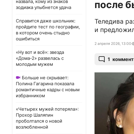
назвала, кому из знаков
после б
зодиака улыбнется удача
Теледива ра
Справится даже школьник:
пройдите тест по географии,
и предложил
в котором очень стыдно
ошибиться
2 апреля 2026, 13:00
«Ну вот и всё»: звезда
«Дома-2» развелась с
1
коммент
молодым мужем
Больше не скрывает:
Полина Гагарина показала
романтичные кадры с новым
избранником
«Четырех мужей потеряла»:
Прохор Шаляпин
проболтался о новой
возлюбленной