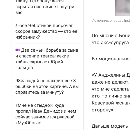
тайную сторону: какая
скрытая сила живет внутри
вас
Источник: 
elleusa / I
Люсе Чеботиной пророчат
скорое замужество — кто ее
По мнению Бони,
избранник?
что экс-супруга
Две семьи, борьба за сына
и спасение театра: какие
В эмоционально
тайны скрывает Юрий
Гальцев
«У Анджелины Д
98% людей не находят все 3
даже не делают.
ошибки на этой картине. А вы
что мне сделать
справитесь за минуту?
кто-то лично зн
Красивой женщин
«Мне не стыдно»: куда
сторону».
пропал Иван Демидов и чем
сейчас занимается рулевой
«МузОбоза»
Дальше модель 