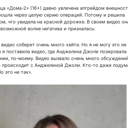
ца «Дома-2» (16+) давно увлечена апгрейдом внешност
прошла через целую серию операций. Потому и решила
ом, что увидела на красной дорожке. В своем видео он
возможной волне негатива и призналась:
о видео соберет очень много хейта. Но я не могу это не
 я поставила видео, где Анджелина Джоли позировала
нии, по-моему. Видео вызвало очень много обсуждени
о происходит с Анджелиной Джоли. Кто-то даже подума
о это не так».