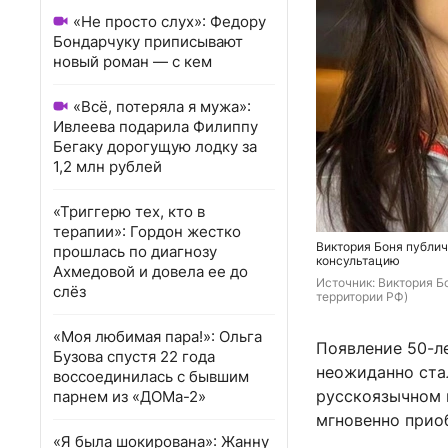
«Не просто слух»: Федору
Бондарчуку приписывают
новый роман — с кем
«Всё, потеряла я мужа»:
Ивлеева подарила Филиппу
Бегаку дорогущую лодку за
1,2 млн рублей
«Триггерю тех, кто в
терапии»: Гордон жестко
Виктория Боня публи
прошлась по диагнозу
консультацию
Ахмедовой и довела ее до
Источник: 
Виктория Бо
слёз
территории РФ)
«Моя любимая пара!»: Ольга
Появление 50-л
Бузова спустя 22 года
неожиданно стал
воссоединилась с бывшим
русскоязычном 
парнем из «ДОМа-2»
мгновенно прио
«Я была шокирована»: Жанну