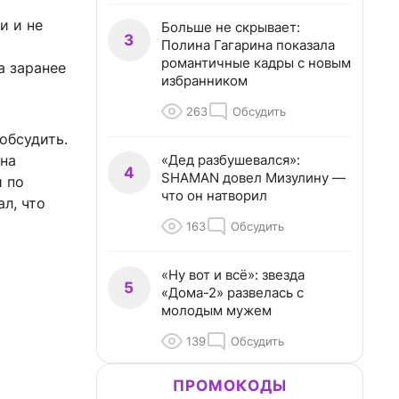
и и не
Больше не скрывает:
3
Полина Гагарина показала
романтичные кадры с новым
а заранее
избранником
263
Обсудить
 обсудить.
«Дед разбушевался»:
 на
4
SHAMAN довел Мизулину —
й по
что он натворил
л, что
163
Обсудить
«Ну вот и всё»: звезда
5
«Дома-2» развелась с
молодым мужем
139
Обсудить
ПРОМОКОДЫ