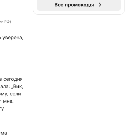
Все промокоды
ии РФ)
 уверена,
е сегодня
ла: „Вик,
ому, если
т мне.
ту
ема