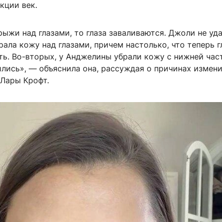
кции век.
рыжи над глазами, то глаза заваливаются. Джоли не уд
ала кожу над глазами, причем настолько, что теперь г
ь. Во-вторых, у Анджелины убрали кожу с нижней част
ились», — объяснила она, рассуждая о причинах измен
 Лары Крофт.