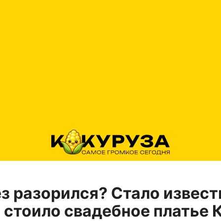
з разорился? Стало извест
 стоило свадебное платье 