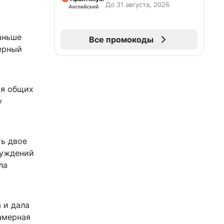
До 31 августа, 2026
аньше
Все промокоды
мерный
ия общих
у
ть двое
суждений
ла
 и дала
камерная