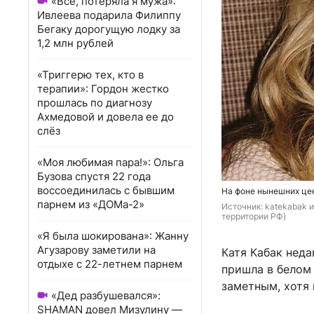
«Всё, потеряла я мужа»:
Ивлеева подарила Филиппу
Бегаку дорогущую лодку за
1,2 млн рублей
«Триггерю тех, кто в
терапии»: Гордон жестко
прошлась по диагнозу
Ахмедовой и довела ее до
слёз
«Моя любимая пара!»: Ольга
Бузова спустя 22 года
воссоединилась с бывшим
На фоне нынешних цен
парнем из «ДОМа-2»
Источник: 
katekabak и
территории РФ)
«Я была шокирована»: Жанну
Агузарову заметили на
Катя Кабак нед
отдыхе с 22-летнем парнем
пришла в белом
заметным, хотя
«Дед разбушевался»:
SHAMAN довел Мизулину —