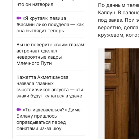
что он натворил
По данным теле
Каплун. В салон
«Я крутая»: певица
под заказ. При 
Жасмин лихо похудела — как
вероятно, допла
она выглядит теперь
кружевом, котор
Вы не поверите своим глазам:
астронавт сделал
невероятные кадры
Млечного Пути
Кажетта Ахметжанова
назвала главных
счастливчиков августа — эти
знаки будут купаться в удаче
«Ты издеваешься?» Диме
Билану пришлось
оправдываться перед
фанатами из-за шоу