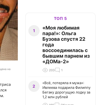
ТОП 5
«Моя любимая
1
пара!»: Ольга
Бузова спустя 22
года
воссоединилась с
бывшим парнем из
«ДОМа-2»
щена на 
203
1
«Всё, потеряла я мужа»:
ктриса
2
Ивлеева подарила Филиппу
ился
Бегаку дорогущую лодку за
м.
1,2 млн рублей