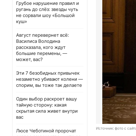
Грубое нарушение правил и
ругань до слёз: звезды чуть
не сорвали шоу «Большой
куш»
Август перевернет всё:
Василиса Володина
рассказала, кого ждут
большие перемены, —
может, вас?
Эти 7 безобидных привычек
незаметно убивают колени —
спорим, вы тоже так делаете
Один выбор раскроет вашу
тайную сторону: какая
скрытая сила живет внутри
вас
Источник: 
фото с сайта
Люсе Чеботиной пророчат