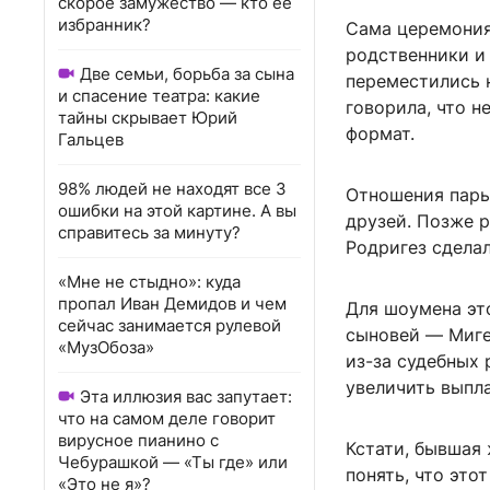
скорое замужество — кто ее
избранник?
Сама церемония
родственники и 
Две семьи, борьба за сына
переместились н
и спасение театра: какие
говорила, что н
тайны скрывает Юрий
формат.
Гальцев
98% людей не находят все 3
Отношения пары
ошибки на этой картине. А вы
друзей. Позже р
справитесь за минуту?
Родригез сдела
«Мне не стыдно»: куда
пропал Иван Демидов и чем
Для шоумена эт
сейчас занимается рулевой
сыновей — Миге
«МузОбоза»
из-за судебных 
увеличить выпл
Эта иллюзия вас запутает:
что на самом деле говорит
вирусное пианино с
Кстати, бывшая 
Чебурашкой — «Ты где» или
понять, что это
«Это не я»?