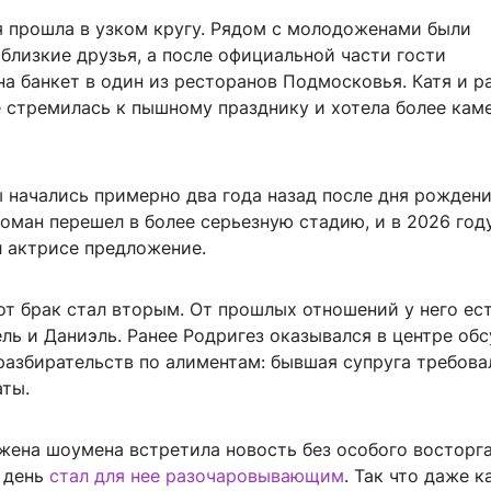
 прошла в узком кругу. Рядом с молодоженами были
близкие друзья, а после официальной части гости
а банкет в один из ресторанов Подмосковья. Катя и р
е стремилась к пышному празднику и хотела более ка
 начались примерно два года назад после дня рожден
оман перешел в более серьезную стадию, и в 2026 год
л актрисе предложение.
от брак стал вторым. От прошлых отношений у него ес
ль и Даниэль. Ранее Родригез оказывался в центре об
разбирательств по алиментам: бывшая супруга требова
аты.
жена шоумена встретила новость без особого восторга
т день
стал для нее разочаровывающим
. Так что даже 