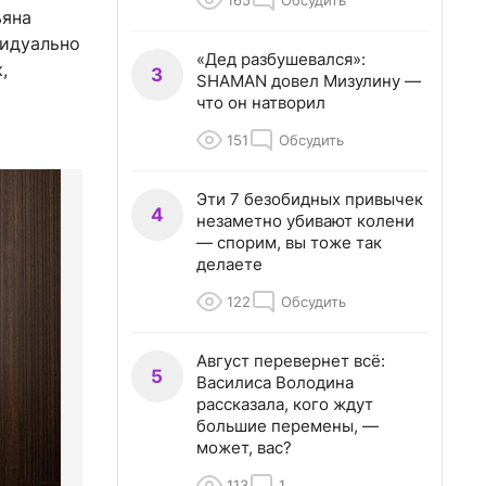
165
Обсудить
ьяна
видуально
«Дед разбушевался»:
,
3
SHAMAN довел Мизулину —
что он натворил
151
Обсудить
Эти 7 безобидных привычек
4
незаметно убивают колени
— спорим, вы тоже так
делаете
122
Обсудить
Август перевернет всё:
5
Василиса Володина
рассказала, кого ждут
большие перемены, —
может, вас?
113
1