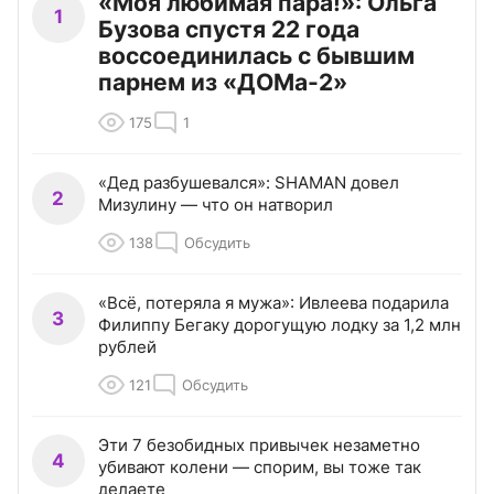
«Моя любимая пара!»: Ольга
1
Бузова спустя 22 года
воссоединилась с бывшим
парнем из «ДОМа-2»
175
1
«Дед разбушевался»: SHAMAN довел
2
Мизулину — что он натворил
138
Обсудить
«Всё, потеряла я мужа»: Ивлеева подарила
3
Филиппу Бегаку дорогущую лодку за 1,2 млн
рублей
121
Обсудить
Эти 7 безобидных привычек незаметно
4
убивают колени — спорим, вы тоже так
делаете