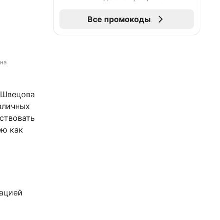
Все промокоды
на 
. Швецова
азличных
вствовать
ею как
рацией