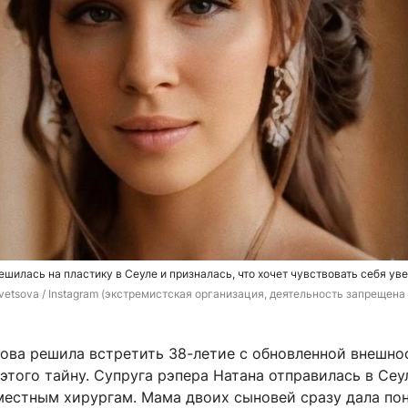
шилась на пластику в Сеуле и призналась, что хочет чувствовать себя ув
vetsova / Instagram (экстремистская организация, деятельность запрещена 
ова решила встретить 38-летие с обновленной внешно
 этого тайну. Супруга рэпера Натана отправилась в Сеул
местным хирургам. Мама двоих сыновей сразу дала пон