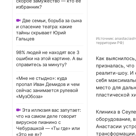
скорое замужество — кто ее
избранник?
Две семьи, борьба за сына
и спасение театра: какие
тайны скрывает Юрий
Гальцев
Источник: 
anastaciash
территории РФ)
98% людей не находят все 3
Как выяснилось,
ошибки на этой картине. А вы
справитесь за минуту?
призналась, что
реалити-шоу. И 
«Мне не стыдно»: куда
себя максималь
пропал Иван Демидов и чем
место для даль
сейчас занимается рулевой
пластической х
«МузОбоза»
Эта иллюзия вас запутает:
Клиника в Сеуле
что на самом деле говорит
оборудование, 
вирусное пианино с
Анастасии устр
Чебурашкой — «Ты где» или
трансформации.
«Это не я»?