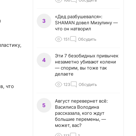
166
Обсудить
«Дед разбушевался»:
и
3
SHAMAN довел Мизулину —
что он натворил
151
Обсудить
пластику,
Эти 7 безобидных привычек
4
незаметно убивают колени
— спорим, вы тоже так
делаете
123
Обсудить
в, что
Август перевернет всё:
5
Василиса Володина
рассказала, кого ждут
большие перемены, —
может, вас?
113
1