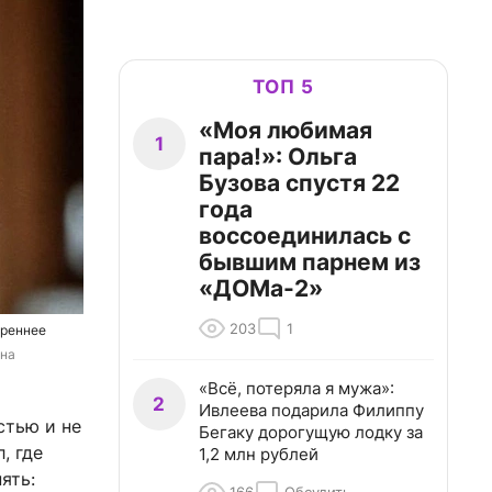
ТОП 5
«Моя любимая
1
пара!»: Ольга
Бузова спустя 22
года
воссоединилась с
бывшим парнем из
«ДОМа-2»
203
1
ереннее
на 
«Всё, потеряла я мужа»:
2
Ивлеева подарила Филиппу
стью и не
Бегаку дорогущую лодку за
, где
1,2 млн рублей
ять: