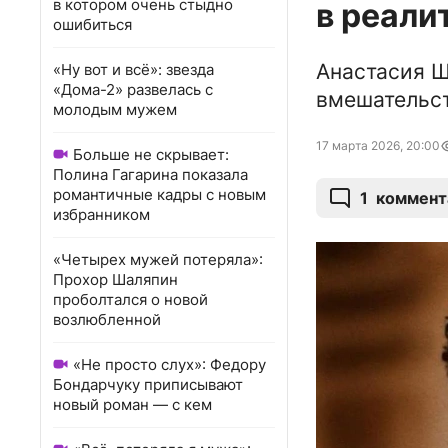
в котором очень стыдно
в реали
ошибиться
Анастасия Ш
«Ну вот и всё»: звезда
«Дома-2» развелась с
вмешательст
молодым мужем
17 марта 2026, 20:00
Больше не скрывает:
Полина Гагарина показала
романтичные кадры с новым
1
коммент
избранником
«Четырех мужей потеряла»:
Прохор Шаляпин
проболтался о новой
возлюбленной
«Не просто слух»: Федору
Бондарчуку приписывают
новый роман — с кем