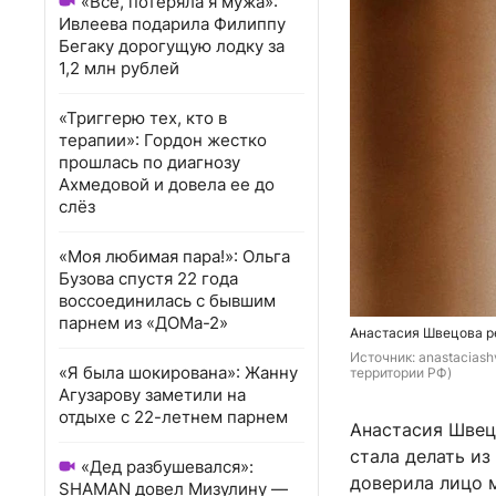
«Всё, потеряла я мужа»:
Ивлеева подарила Филиппу
Бегаку дорогущую лодку за
1,2 млн рублей
«Триггерю тех, кто в
терапии»: Гордон жестко
прошлась по диагнозу
Ахмедовой и довела ее до
слёз
«Моя любимая пара!»: Ольга
Бузова спустя 22 года
воссоединилась с бывшим
парнем из «ДОМа-2»
Анастасия Швецова ре
Источник: 
anastaciash
«Я была шокирована»: Жанну
территории РФ)
Агузарову заметили на
отдыхе с 22-летнем парнем
Анастасия Швец
стала делать из
«Дед разбушевался»:
доверила лицо 
SHAMAN довел Мизулину —