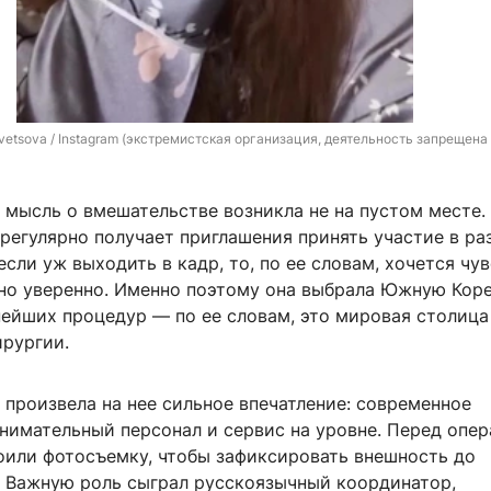
vetsova / Instagram (экстремистская организация, деятельность запрещена 
 мысль о вмешательстве возникла не на пустом месте
 регулярно получает приглашения принять участие в р
если уж выходить в кадр, то, по ее словам, хочется чу
но уверенно. Именно поэтому она выбрала Южную Кор
нейших процедур — по ее словам, это мировая столица
ирургии.
 произвела на нее сильное впечатление: современное
внимательный персонал и сервис на уровне. Перед опе
оили фотосъемку, чтобы зафиксировать внешность до
 Важную роль сыграл русскоязычный координатор,