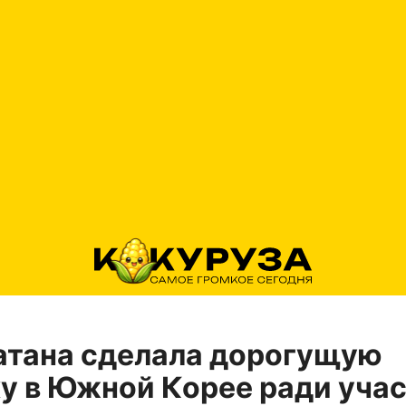
атана сделала дорогущую
у в Южной Корее ради уча