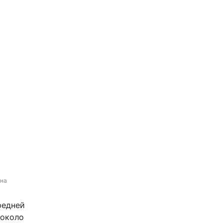
на 
редней
 около