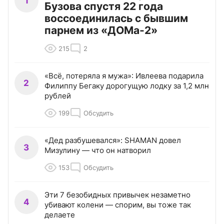
1
Бузова спустя 22 года
воссоединилась с бывшим
парнем из «ДОМа-2»
215
2
«Всё, потеряла я мужа»: Ивлеева подарила
2
Филиппу Бегаку дорогущую лодку за 1,2 млн
рублей
199
Обсудить
«Дед разбушевался»: SHAMAN довел
3
Мизулину — что он натворил
153
Обсудить
Эти 7 безобидных привычек незаметно
4
убивают колени — спорим, вы тоже так
делаете