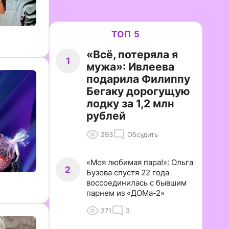
ТОП 5
«Всё, потеряла я
1
мужа»: Ивлеева
подарила Филиппу
Бегаку дорогущую
лодку за 1,2 млн
рублей
293
Обсудить
«Моя любимая пара!»: Ольга
2
Бузова спустя 22 года
воссоединилась с бывшим
парнем из «ДОМа-2»
271
3