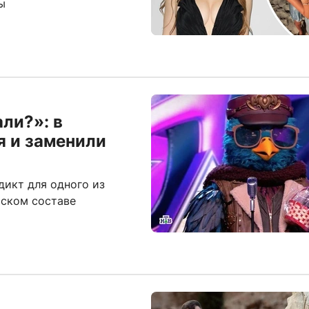
ы
ли?»: в
я и заменили
дикт для одного из
йском составе