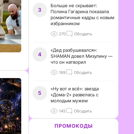
Больше не скрывает:
3
Полина Гагарина показала
романтичные кадры с новым
избранником
270
Обсудить
«Дед разбушевался»:
4
SHAMAN довел Мизулину —
что он натворил
169
Обсудить
«Ну вот и всё»: звезда
5
«Дома-2» развелась с
молодым мужем
145
Обсудить
ПРОМОКОДЫ