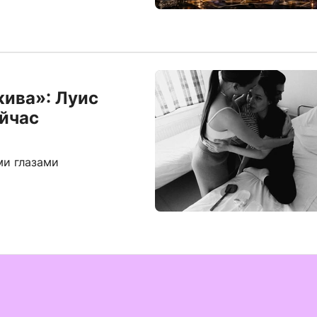
жива»: Луис
ейчас
ми глазами