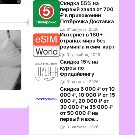
Скидка 55% на
первый заказ от 700
₽ в приложении
Пятёрочка Доставка
До 31 августа, 2026
Интернет в 180+
странах мира без
роуминга и сим-карт
До 31 декабря, 2026
Скидка 15% на
курсы по
фридайвингу
До 31 августа, 2026
Скидка 6 000 ₽ от 10
000 ₽, 10 000 ₽ от 15
000 ₽, 20 000 ₽ от
30 000 ₽ и 35 000 ₽
от 50 000 ₽ на
первый и все
повторные заказы по
До 31 августа, 2026
промокоду НАБЕРИ