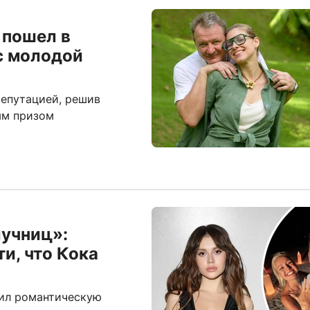
 пошел в
с молодой
репутацией, решив
ым призом
учниц»:
и, что Кока
ил романтическую