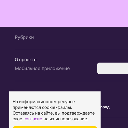
Рубрики
О проекте
Мобильное приложение
Екатеринбург
Ярославль
На информационном ресурсе
применяются cookie-файлы.
Тюмень
Нижний Новгород
Оставаясь на сайте, вы подтверждаете
свое
согласие
на их использование.