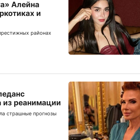
а» Алейна
ркотиках и
 престижных районах
леданс
а из реанимации
ала страшные прогнозы