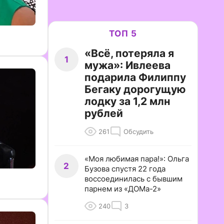
ТОП 5
«Всё, потеряла я
1
мужа»: Ивлеева
подарила Филиппу
Бегаку дорогущую
лодку за 1,2 млн
рублей
261
Обсудить
«Моя любимая пара!»: Ольга
2
Бузова спустя 22 года
воссоединилась с бывшим
парнем из «ДОМа-2»
240
3