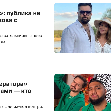
»: публика не
кова с
одавательницы танцев
тях
ератора»:
ками — кто
вышли из-под контроля