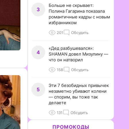
Больше не скрывает:
3
Полина Гагарина показала
романтичные кадры с новым
избранником
201
Обсудить
«Дед разбушевался»:
4
SHAMAN довел Мизулину —
что он натворил
158
Обсудить
Эти 7 безобидных привычек
5
незаметно убивают колени
— спорим, вы тоже так
делаете
131
Обсудить
ПРОМОКОДЫ