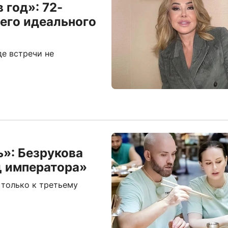
 год»: 72-
оего идеального
де встречи не
»: Безрукова
 императора»
 только к третьему