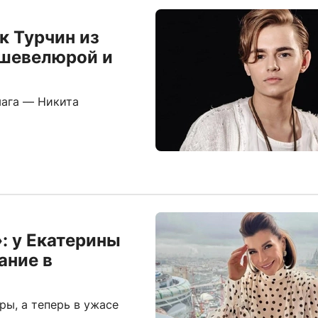
к Турчин из
 шевелюрой и
мага — Никита
: у Екатерины
ание в
ры, а теперь в ужасе