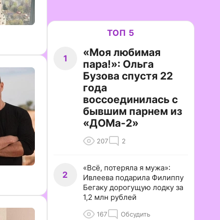
ТОП 5
«Моя любимая
1
пара!»: Ольга
Бузова спустя 22
года
воссоединилась с
бывшим парнем из
«ДОМа-2»
207
2
«Всё, потеряла я мужа»:
2
Ивлеева подарила Филиппу
Бегаку дорогущую лодку за
1,2 млн рублей
167
Обсудить