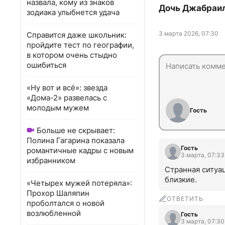
назвала, кому из знаков
Дочь Джабраило
зодиака улыбнется удача
3 марта 2026, 07:30
Справится даже школьник:
пройдите тест по географии,
в котором очень стыдно
ошибиться
«Ну вот и всё»: звезда
«Дома-2» развелась с
молодым мужем
Гость
Больше не скрывает:
Полина Гагарина показала
Гость
романтичные кадры с новым
3 марта, 07:33
избранником
Странная ситуац
близкие.
«Четырех мужей потеряла»:
Прохор Шаляпин
ОТВЕТИТЬ
проболтался о новой
возлюбленной
Гость
3 марта, 07:30