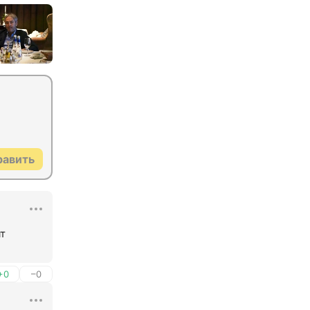
равить
т 
+0
–0