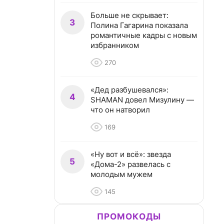
Больше не скрывает:
3
Полина Гагарина показала
романтичные кадры с новым
избранником
270
«Дед разбушевался»:
4
SHAMAN довел Мизулину —
что он натворил
169
«Ну вот и всё»: звезда
5
«Дома-2» развелась с
молодым мужем
145
ПРОМОКОДЫ