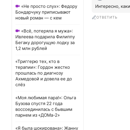
«Не просто слух»: Федору
Интересно, как
Бондарчуку приписывают
новый роман — с кем
ОТВЕТИТЬ
«Всё, потеряла я мужа»:
Ивлеева подарила Филиппу
Бегаку дорогущую лодку за
1,2 млн рублей
«Триггерю тех, кто в
терапии»: Гордон жестко
прошлась по диагнозу
Ахмедовой и довела ее до
слёз
«Моя любимая пара!»: Ольга
Бузова спустя 22 года
воссоединилась с бывшим
парнем из «ДОМа-2»
«Я была шокирована»: Жанну