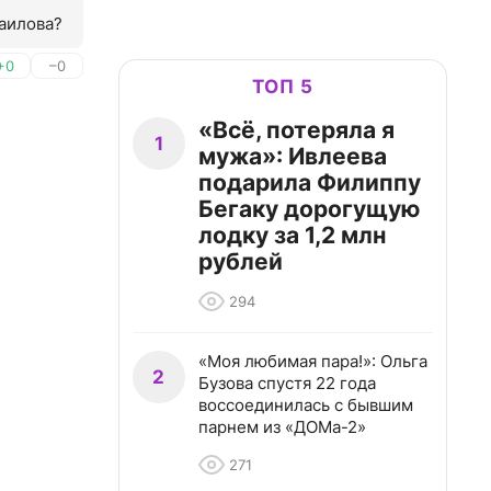
раилова?
+0
–0
ТОП 5
«Всё, потеряла я
1
мужа»: Ивлеева
подарила Филиппу
Бегаку дорогущую
лодку за 1,2 млн
рублей
294
«Моя любимая пара!»: Ольга
2
Бузова спустя 22 года
воссоединилась с бывшим
парнем из «ДОМа-2»
271