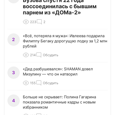
Бузова спустя 22 года
воссоединилась с бывшим
парнем из «ДОМа-2»
223
2
«Всё, потеряла я мужа»: Ивлеева подарила
2
Филиппу Бегаку дорогущую лодку за 1,2 млн
рублей
214
Обсудить
«Дед разбушевался»: SHAMAN довел
3
Мизулину — что он натворил
155
Обсудить
Больше не скрывает: Полина Гагарина
4
показала романтичные кадры с новым
избранником