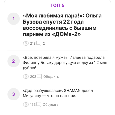
ТОП 5
«Моя любимая пара!»: Ольга
1
Бузова спустя 22 года
воссоединилась с бывшим
парнем из «ДОМа-2»
218
2
«Всё, потеряла я мужа»: Ивлеева подарила
2
Филиппу Бегаку дорогущую лодку за 1,2 млн
рублей
202
Обсудить
«Дед разбушевался»: SHAMAN довел
3
Мизулину — что он натворил
153
Обсудить