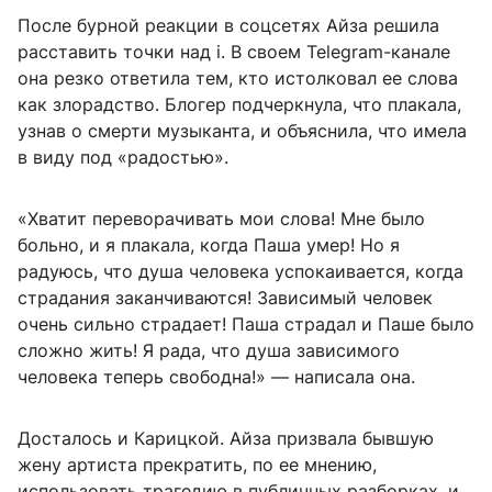
После бурной реакции в соцсетях Айза решила
расставить точки над i. В своем Telegram-канале
она резко ответила тем, кто истолковал ее слова
как злорадство. Блогер подчеркнула, что плакала,
узнав о смерти музыканта, и объяснила, что имела
в виду под «радостью».
«Хватит переворачивать мои слова! Мне было
больно, и я плакала, когда Паша умер! Но я
радуюсь, что душа человека успокаивается, когда
страдания заканчиваются! Зависимый человек
очень сильно страдает! Паша страдал и Паше было
сложно жить! Я рада, что душа зависимого
человека теперь свободна!» — написала она.
Досталось и Карицкой. Айза призвала бывшую
жену артиста прекратить, по ее мнению,
использовать трагедию в публичных разборках, и