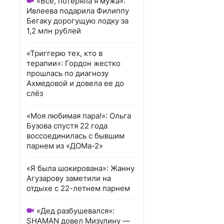
«Всё, потеряла я мужа»:
Ивлеева подарила Филиппу
Бегаку дорогущую лодку за
1,2 млн рублей
«Триггерю тех, кто в
терапии»: Гордон жестко
прошлась по диагнозу
Ахмедовой и довела ее до
слёз
«Моя любимая пара!»: Ольга
Бузова спустя 22 года
воссоединилась с бывшим
парнем из «ДОМа-2»
«Я была шокирована»: Жанну
Агузарову заметили на
отдыхе с 22-летнем парнем
«Дед разбушевался»:
SHAMAN довел Мизулину —