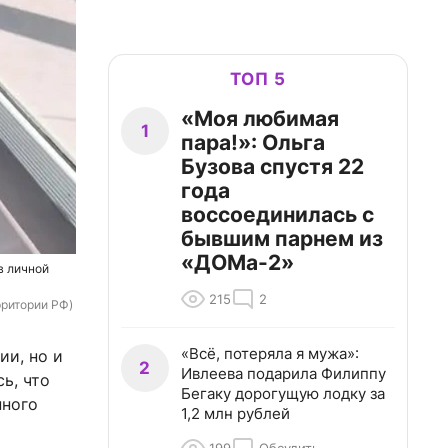
ТОП 5
«Моя любимая
1
пара!»: Ольга
Бузова спустя 22
года
воссоединилась с
бывшим парнем из
«ДОМа-2»
в личной
215
2
рритории РФ)
«Всё, потеряла я мужа»:
ии, но и
2
Ивлеева подарила Филиппу
ь, что
Бегаку дорогущую лодку за
нного
1,2 млн рублей