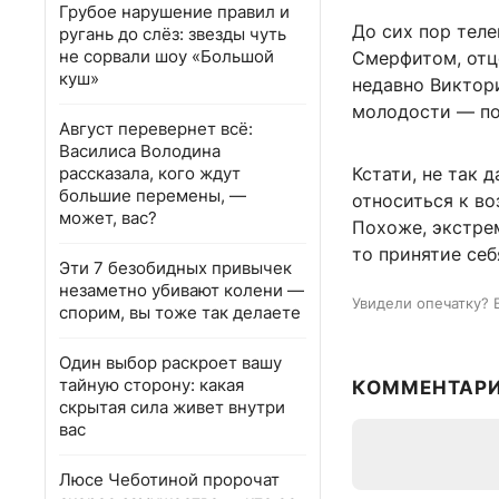
Грубое нарушение правил и
До сих пор теле
ругань до слёз: звезды чуть
не сорвали шоу «Большой
Смерфитом, отцо
куш»
недавно Виктори
молодости — по
Август перевернет всё:
Василиса Володина
рассказала, кого ждут
Кстати, не так 
большие перемены, —
относиться к в
может, вас?
Похоже, экстре
то принятие себ
Эти 7 безобидных привычек
незаметно убивают колени —
Увидели опечатку? 
спорим, вы тоже так делаете
Один выбор раскроет вашу
тайную сторону: какая
КОММЕНТАР
скрытая сила живет внутри
вас
Люсе Чеботиной пророчат