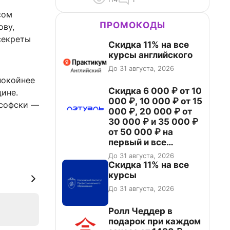
сом
ПРОМОКОДЫ
ову,
секреты
Скидка 11% на все
курсы английского
До 31 августа, 2026
спокойнее
Скидка 6 000 ₽ от 10
ине.
000 ₽, 10 000 ₽ от 15
ософски —
000 ₽, 20 000 ₽ от
30 000 ₽ и 35 000 ₽
от 50 000 ₽ на
первый и все
повторные заказы по
До 31 августа, 2026
промокоду НАБЕРИ
Скидка 11% на все
курсы
До 31 августа, 2026
Ролл Чеддер в
подарок при каждом