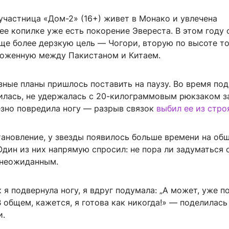
участница «Дом-2» (16+) живет в Монако и увлечена
ее копилке уже есть покорение Эвереста. В этом году 
еще более дерзкую цель — Чогори, вторую по высоте т
ложенную между Пакистаном и Китаем.
ные планы пришлось поставить на паузу. Во время по
илась, не удержалась с 20-килограммовым рюкзаком з
езно повредила ногу — разрыв связок
выбил ее из стро
тановление, у звезды появилось больше времени на об
дин из них напрямую спросил: не пора ли задуматься о
 неожиданным.
к я подвернула ногу, я вдруг подумала: „А может, уже п
 общем, кажется, я готова как никогда!» — поделилась
и.