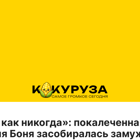
 как никогда»: покалеченна
я Боня засобиралась заму