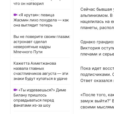
что он натворил
Сейчас бывшая 
«Я крутая»: певица
альпинизмом. В 
Жасмин лихо похудела — как
нацелилась на 
она выглядит теперь
планеты, распо
Вы не поверите своим глазам:
астронавт сделал
Однако грандиоз
невероятные кадры
Виктория оступ
Млечного Пути
плечами и серь
Кажетта Ахметжанова
Пока идет восс
назвала главных
счастливчиков августа — эти
подписчиками. О
знаки будут купаться в удаче
Ответ оказался
«Ты издеваешься?» Диме
«После того, ка
Билану пришлось
оправдываться перед
замуж выйти?“ В
фанатами из-за шоу
своими мыслям