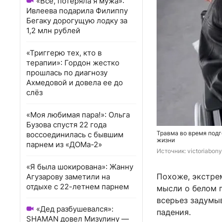
«Всё, потеряла я мужа»:
Ивлеева подарила Филиппу
Бегаку дорогущую лодку за
1,2 млн рублей
«Триггерю тех, кто в
терапии»: Гордон жестко
прошлась по диагнозу
Ахмедовой и довела ее до
слёз
«Моя любимая пара!»: Ольга
Бузова спустя 22 года
Травма во время подг
воссоединилась с бывшим
жизни
парнем из «ДОМа-2»
Источник: 
victoriabon
«Я была шокирована»: Жанну
Похоже, экстре
Агузарову заметили на
отдыхе с 22-летнем парнем
мысли о белом п
всерьез задумыв
«Дед разбушевался»:
падения.
SHAMAN довел Мизулину —