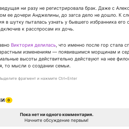
ведущая ни разу не регистрировала брак. Даже с Алек
м ее дочери Анджелины, до загса дело не дошло. К сл
я в шутку пыталась узнать у бывшего избранника его 
дключив к расспросам их дочь.
давно
Виктория делилась
, что именно после гор стала 
озрастным изменениям — появившимся морщинам и сед
мальные высоты действительно действуют на нее фил
я, то мысли о создании семьи.
Выделите фрагмент и нажмите Ctrl+Enter
ИИ
0
Пока нет ни одного комментария.
Начните обсуждение первым!