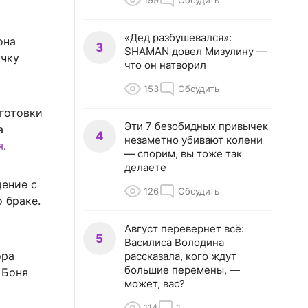
199
Обсудить
«Дед разбушевался»:
она
3
SHAMAN довел Мизулину —
очку
что он натворил
153
Обсудить
дготовки
Эти 7 безобидных привычек
а
4
незаметно убивают колени
я
.
— спорим, вы тоже так
делаете
щение с
126
Обсудить
 браке.
Август перевернет всё:
5
Василиса Володина
ора
рассказала, кого ждут
большие перемены, —
 Боня
может, вас?
114
1