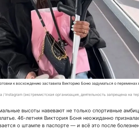
отовки к восхождению заставила Викторию Боню задуматься о переменах 
ya / Instagram (экстремистская организация, деятельность запрещена на те
мальные высоты навевают не только спортивные амбиц
латье. 46-летняя Виктория Боня неожиданно призналас
ается о штампе в паспорте — и всё это после болезне