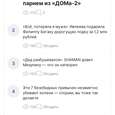
парнем из «ДОМа-2»
213
2
«Всё, потеряла я мужа»: Ивлеева подарила
2
Филиппу Бегаку дорогущую лодку за 1,2 млн
рублей
193
Обсудить
«Дед разбушевался»: SHAMAN довел
3
Мизулину — что он натворил
153
Обсудить
Эти 7 безобидных привычек незаметно
4
убивают колени — спорим, вы тоже так
делаете
126
Обсудить