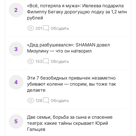
«Всё, потеряла я мужа»: Ивлеева подарила
2
Филиппу Бегаку дорогущую лодку за 1,2 млн
рублей
201
Обсудить
«Дед разбушевался»: SHAMAN довел
3
Мизулину — что он натворил
153
Обсудить
Эти 7 безобидных привычек незаметно
4
убивают колени — спорим, вы тоже так
делаете
126
Обсудить
Две семьи, борьба за сына и спасение
5
театра: какие тайны скрывает Юрий
Гальцев