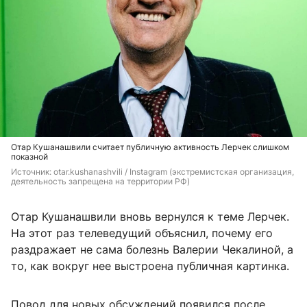
Отар Кушанашвили считает публичную активность Лерчек слишком
показной
Источник: 
otar.kushanashvili / Instagram (экстремистская организация, 
деятельность запрещена на территории РФ)
Отар Кушанашвили вновь вернулся к теме Лерчек.
На этот раз телеведущий объяснил, почему его
раздражает не сама болезнь Валерии Чекалиной, а
то, как вокруг нее выстроена публичная картинка.
Повод для новых обсуждений появился после