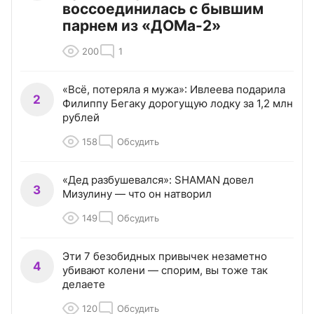
воссоединилась с бывшим
парнем из «ДОМа-2»
200
1
«Всё, потеряла я мужа»: Ивлеева подарила
2
Филиппу Бегаку дорогущую лодку за 1,2 млн
рублей
158
Обсудить
«Дед разбушевался»: SHAMAN довел
3
Мизулину — что он натворил
149
Обсудить
Эти 7 безобидных привычек незаметно
4
убивают колени — спорим, вы тоже так
делаете
120
Обсудить