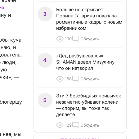
 врачи
их
.
Больше не скрывает:
3
ину и
Полина Гагарина показала
романтичные кадры с новым
избранником
190
Обсудить
тобы куча
знаю, и
дователь,
«Дед разбушевался»:
4
SHAMAN довел Мизулину —
е люди,
что он натворил
шую
очки», —
158
Обсудить
Эти 7 безобидных привычек
5
блогершу
незаметно убивают колени
— спорим, вы тоже так
делаете
129
Обсудить
 нее, мы