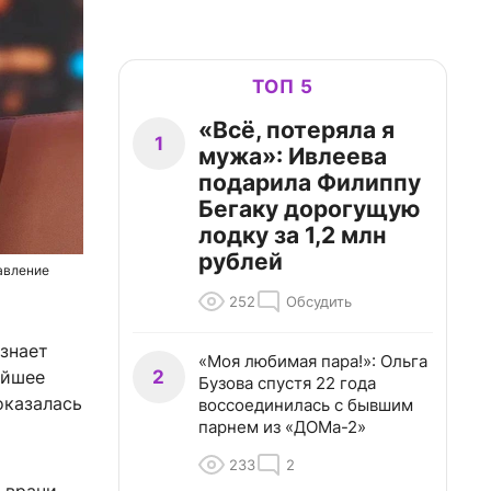
ТОП 5
«Всё, потеряла я
1
мужа»: Ивлеева
подарила Филиппу
Бегаку дорогущую
лодку за 1,2 млн
рублей
давление
252
Обсудить
 знает
«Моя любимая пара!»: Ольга
2
ейшее
Бузова спустя 22 года
оказалась
воссоединилась с бывшим
парнем из «ДОМа-2»
233
2