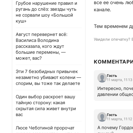
все ее очень лю
Грубое нарушение правил и
ругань до слёз: звезды чуть
канале.
не сорвали шоу «Большой
куш»
Тем временем д
Август перевернет всё:
Увидели опечатку? 
Василиса Володина
рассказала, кого ждут
большие перемены, —
может, вас?
КОММЕНТАР
Эти 7 безобидных привычек
Гость
незаметно убивают колени —
11 марта, 11:13
спорим, вы тоже так делаете
Интересно, поче
давлении обще
Один выбор раскроет вашу
тайную сторону: какая
скрытая сила живет внутри
вас
Гость
11 марта, 11:12
А почему Гордон
Люсе Чеботиной пророчат