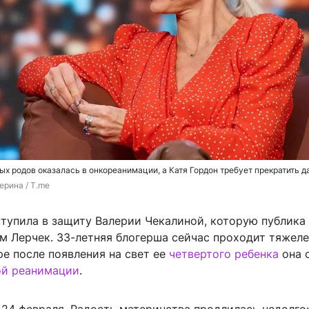
ых родов оказалась в онкореанимации, а Катя Гордон требует прекратить 
ерина / T.me
тупила в защиту Валерии Чекалиной, которую публика
м Лерчек. 33-летняя блогерша сейчас проходит тяжел
е после появления на свет ее
четвертого ребенка
она 
ой реанимации
.