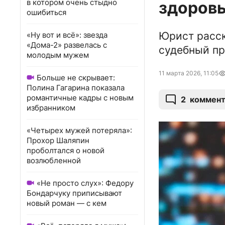
в котором очень стыдно
здоровь
ошибиться
Юрист расск
«Ну вот и всё»: звезда
«Дома-2» развелась с
судебный пр
молодым мужем
11 марта 2026, 11:05
Больше не скрывает:
Полина Гагарина показала
романтичные кадры с новым
2
коммент
избранником
«Четырех мужей потеряла»:
Прохор Шаляпин
проболтался о новой
возлюбленной
«Не просто слух»: Федору
Бондарчуку приписывают
новый роман — с кем