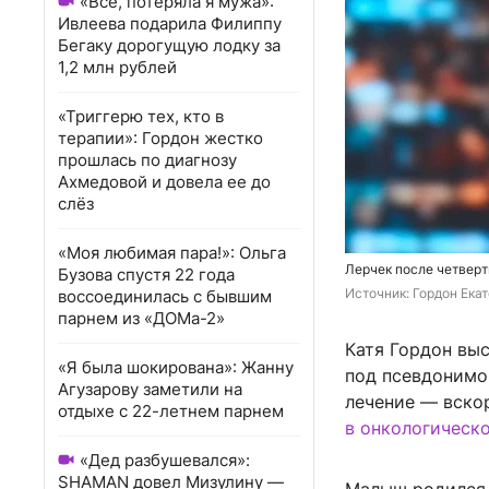
«Всё, потеряла я мужа»:
Ивлеева подарила Филиппу
Бегаку дорогущую лодку за
1,2 млн рублей
«Триггерю тех, кто в
терапии»: Гордон жестко
прошлась по диагнозу
Ахмедовой и довела ее до
слёз
«Моя любимая пара!»: Ольга
Лерчек после четверт
Бузова спустя 22 года
Источник: 
Гордон Екат
воссоединилась с бывшим
парнем из «ДОМа-2»
Катя Гордон выс
«Я была шокирована»: Жанну
под псевдонимо
Агузарову заметили на
лечение — вскор
отдыхе с 22-летнем парнем
в онкологическ
«Дед разбушевался»:
SHAMAN довел Мизулину —