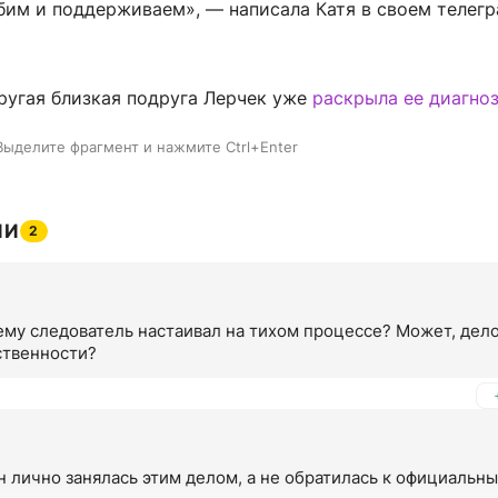
бим и поддерживаем», — написала Катя в своем телегр
ругая близкая подруга Лерчек уже
раскрыла ее диагно
Выделите фрагмент и нажмите Ctrl+Enter
ИИ
2
му следователь настаивал на тихом процессе? Может, дело 
ственности?
 лично занялась этим делом, а не обратилась к официальны