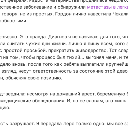
24 февраля. Радость материнства продлилась недолго:
ественное заболевание и обнаружили
метастазы в легк
 говоря, не из простых. Гордон лично навестила Чекал
робностями.
ерьезно. Это правда. Диагноз я не называю для того, ч
ли считать чужие дни жизни. Лично я пишу всем, кого 
с простой просьбой: прекратить живодерство. Тот сле
 на том, чтобы процесс был тихий… выгоняя меня, и т
дело вновь, после того как ребята выплатили крупней
взгляд, несут ответственность за состояние этой дев
н, объясняя свою позицию.
дтвердила: несмотря на домашний арест, беременную 
 медицинские обследования. И, по ее словам, это лишь
ацию.
ть разрушает. Я передала Лере только одно: мы все за