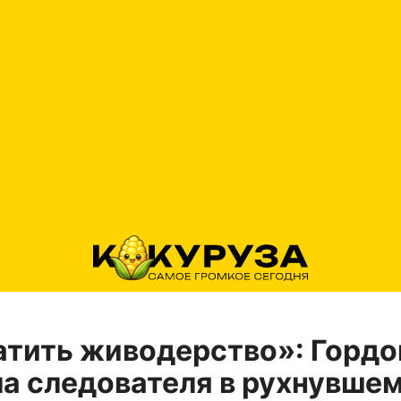
тить живодерство»: Гордо
а следователя в рухнувше