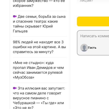
лицам?
скорое замужество — кто ее
избранник?
Две семьи, борьба за сына
и спасение театра: какие
тайны скрывает Юрий
Гальцев
98% людей не находят все 3
ошибки на этой картине. А вы
Гость
справитесь за минуту?
«Мне не стыдно»: куда
пропал Иван Демидов и чем
сейчас занимается рулевой
«МузОбоза»
Эта иллюзия вас запутает:
что на самом деле говорит
вирусное пианино с
Чебурашкой — «Ты где» или
«Это не я»?