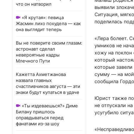
Малыш родился 
что он натворил
выявили злокач
Ситуация, мягко
«Я крутая»: певица
поделилась под
Жасмин лихо похудела — как
она выглядит теперь
«Лера болеет. С
Вы не поверите своим глазам:
умников не нача
астронавт сделал
хожу на поклон 
невероятные кадры
который настоял
Млечного Пути
которые завели 
сумму — на мой 
Кажетта Ахметжанова
назвала главных
сообщила Гордо
счастливчиков августа — эти
знаки будут купаться в удаче
Юрист также по
не отпускали на
«Ты издеваешься?» Диме
Билану пришлось
усугубило ситу
оправдываться перед
фанатами из-за шоу
«Несправедливос