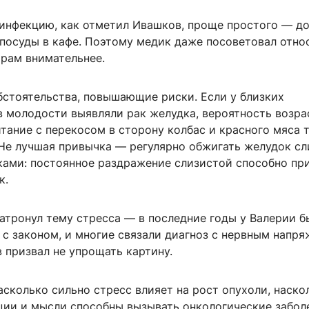
 инфекцию, как отметил Ивашков, проще простого — д
посуды в кафе. Поэтому медик даже посоветовал отно
рам внимательнее.
бстоятельства, повышающие риски. Если у близких
в молодости выявляли рак желудка, вероятность возра
тание с перекосом в сторону колбас и красного мяса 
. Не лучшая привычка — регулярно обжигать желудок с
ками: постоянное раздражение слизистой способно пр
к.
атронул тему стресса — в последние годы у Валерии б
с законом, и многие связали диагноз с нервным напря
 призвал не упрощать картину.
асколько сильно стресс влияет на рост опухоли, наско
ции и мысли способны вызывать онкологические заболе