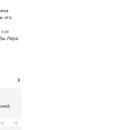
кина
и что
,
как
обы Лера
ией. 
+0
–0