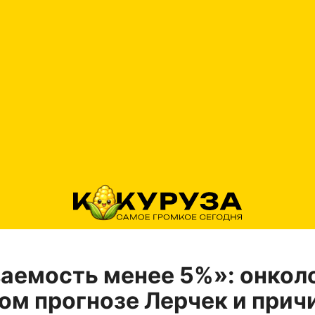
аемость менее 5%»: онкол
ом прогнозе Лерчек и прич