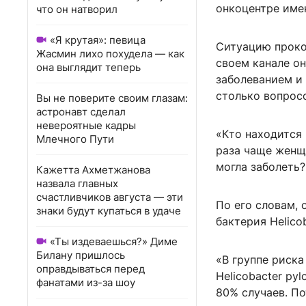
онкоцентре име
что он натворил
«Я крутая»: певица
Ситуацию проко
Жасмин лихо похудела — как
своем канале он
она выглядит теперь
заболеванием и
столько вопрос
Вы не поверите своим глазам:
астронавт сделал
невероятные кадры
«Кто находится 
Млечного Пути
раза чаще женщи
могла заболеть
Кажетта Ахметжанова
назвала главных
счастливчиков августа — эти
По его словам, 
знаки будут купаться в удаче
бактерия Helicob
«Ты издеваешься?» Диме
Билану пришлось
«В группе риска
оправдываться перед
Helicobacter py
фанатами из-за шоу
80% случаев. По