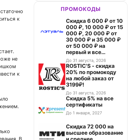
ПРОМОКОДЫ
остаточно
ситься к
Скидка 6 000 ₽ от 10
000 ₽, 10 000 ₽ от 15
000 ₽, 20 000 ₽ от
30 000 ₽ и 35 000 ₽
от 50 000 ₽ на
стает.
первый и все
повторные заказы по
тоже не
До 31 августа, 2026
промокоду НАБЕРИ
ROSTIC'S - скидка
лишком
20% по промокоду
ивести к
на любой заказ от
3199₽!
До 31 августа, 2026
Скидка 5% на все
ыло
сертификаты
жением.
До 1 января, 2027
Скидка 72 000 на
лько
высшее образование
вания. В
и среднее