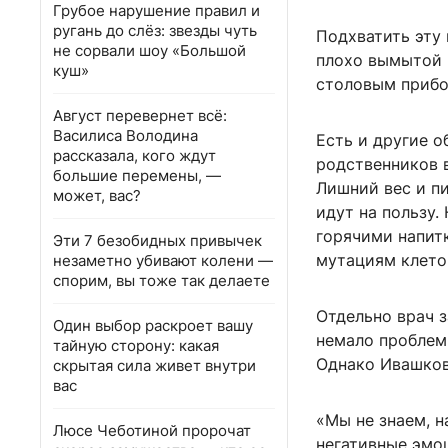
Грубое нарушение правил и
ругань до слёз: звезды чуть
Подхватить эту
не сорвали шоу «Большой
плохо вымытой 
куш»
столовым прибо
Август перевернет всё:
Василиса Володина
Есть и другие о
рассказала, кого ждут
родственников 
большие перемены, —
Лишний вес и пи
может, вас?
идут на пользу
горячими напит
Эти 7 безобидных привычек
мутациям клето
незаметно убивают колени —
спорим, вы тоже так делаете
Отдельно врач з
Один выбор раскроет вашу
немало проблем 
тайную сторону: какая
Однако Ивашков
скрытая сила живет внутри
вас
«Мы не знаем, н
Люсе Чеботиной пророчат
негативные эмо