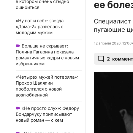
в котором очень стыдно
ее боле
ошибиться
Специалист 
«Ну вот и всё»: звезда
«Дома-2» развелась с
пугающие ц
молодым мужем
12 апреля 2026, 12:00
Больше не скрывает:
Полина Гагарина показала
романтичные кадры с новым
2
коммент
избранником
«Четырех мужей потеряла»:
Прохор Шаляпин
проболтался о новой
возлюбленной
«Не просто слух»: Федору
Бондарчуку приписывают
новый роман — с кем