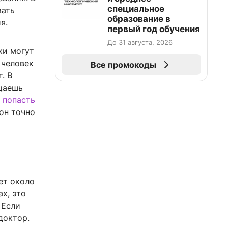
специальное
вать
образование в
я.
первый год обучения
До 31 августа, 2026
ки могут
 человек
Все промокоды
. В
ащаешь
 попасть
 он точно
ет около
х, это
 Если
доктор.