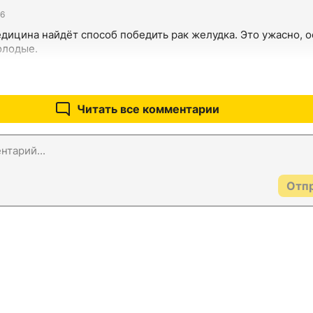
06
дицина найдёт способ победить рак желудка. Это ужасно, о
олодые.
Читать все комментарии
Отп