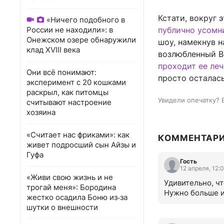
Кстати, вокруг 
«Ничего подобного в
России не находили»: в
публично усомн
Онежском озере обнаружили
шоу, намекнув 
клад XVIII века
возлюбленный В
проходит ее ле
Они всё понимают:
просто осталас
эксперимент с 20 кошками
раскрыл, как питомцы
Увидели опечатку? 
считывают настроение
хозяина
«Считает нас фриками»: как
КОММЕНТАР
живет подросший сын Айзы и
Гуфа
Гость
12 апреля, 12:
«Живи свою жизнь и не
Удивительно, чт
трогай меня»: Бородина
Нужно больше и
жестко осадила Боню из‑за
шутки о внешности