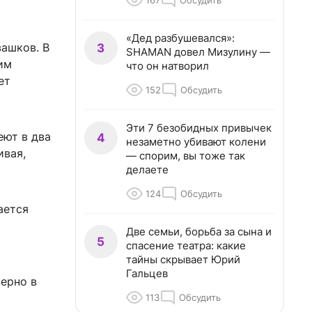
167
Обсудить
«Дед разбушевался»:
ашков. В
3
SHAMAN довел Мизулину —
им
что он натворил
ет
152
Обсудить
Эти 7 безобидных привычек
еют в два
4
незаметно убивают колени
ивая,
— спорим, вы тоже так
делаете
124
Обсудить
ается
Две семьи, борьба за сына и
5
спасение театра: какие
тайны скрывает Юрий
Гальцев
мерно в
113
Обсудить