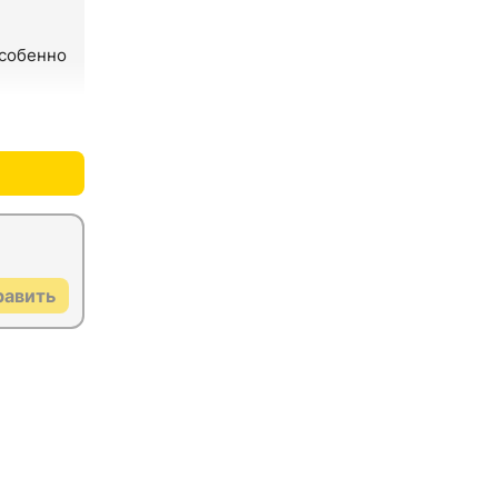
собенно 
+0
–0
равить