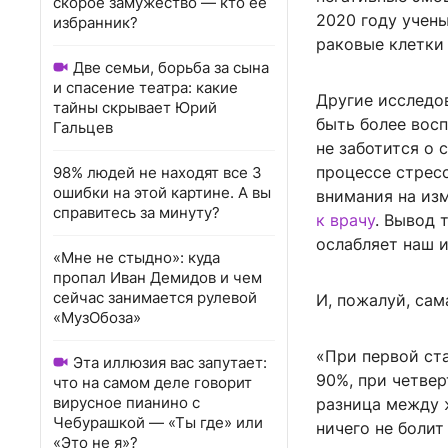
скорое замужество — кто ее
2020 году учен
избранник?
раковые клетки
Две семьи, борьба за сына
и спасение театра: какие
Другие исследо
тайны скрывает Юрий
быть более восп
Гальцев
не заботится о с
процессе стресс
98% людей не находят все 3
ошибки на этой картине. А вы
внимания на из
справитесь за минуту?
к врачу
. Вывод 
ослабляет наш 
«Мне не стыдно»: куда
пропал Иван Демидов и чем
сейчас занимается рулевой
И, пожалуй, сам
«МузОбоза»
«При первой ст
Эта иллюзия вас запутает:
90%, при четвер
что на самом деле говорит
вирусное пианино с
разница между ж
Чебурашкой — «Ты где» или
ничего не болит
«Это не я»?