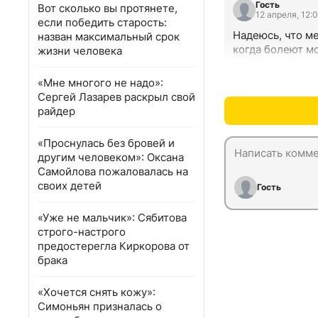
Гость
Вот сколько вы протянете,
12 апреля, 12:
если победить старость:
Надеюсь, что ме
назван максимальный срок
когда болеют м
жизни человека
«Мне многого не надо»:
Сергей Лазарев раскрыл свой
райдер
«Проснулась без бровей и
другим человеком»: Оксана
Самойлова пожаловалась на
своих детей
Гость
«Уже не мальчик»: Сябитова
строго-настрого
предостерегла Киркорова от
брака
«Хочется снять кожу»:
Симоньян призналась о