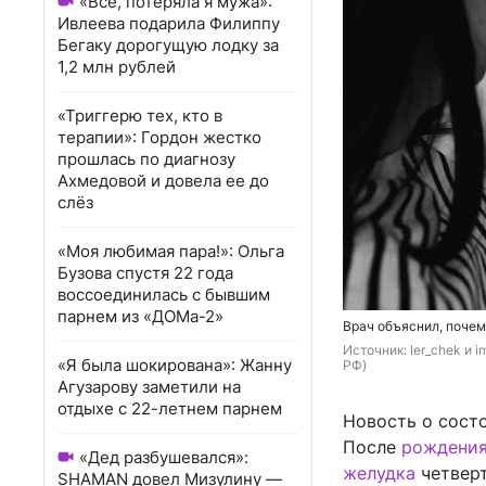
«Всё, потеряла я мужа»:
Ивлеева подарила Филиппу
Бегаку дорогущую лодку за
1,2 млн рублей
«Триггерю тех, кто в
терапии»: Гордон жестко
прошлась по диагнозу
Ахмедовой и довела ее до
слёз
«Моя любимая пара!»: Ольга
Бузова спустя 22 года
воссоединилась с бывшим
парнем из «ДОМа-2»
Врач объяснил, поче
Источник: 
ler_chek и im
«Я была шокирована»: Жанну
РФ)
Агузарову заметили на
отдыхе с 22-летнем парнем
Новость о состо
После
рождения
«Дед разбушевался»:
желудка
четверт
SHAMAN довел Мизулину —