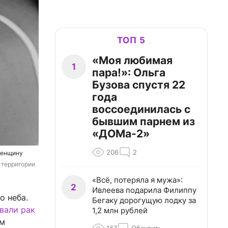
ТОП 5
«Моя любимая
1
пара!»: Ольга
Бузова спустя 22
года
воссоединилась с
бывшим парнем из
«ДОМа-2»
206
2
женщину
территории 
«Всё, потеряла я мужа»:
2
Ивлеева подарила Филиппу
о неба.
Бегаку дорогущую лодку за
вали рак
1,2 млн рублей
ом