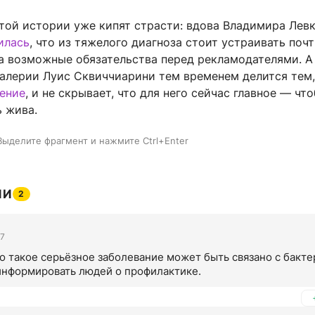
этой истории уже кипят страсти: вдова Владимира Лев
илась
, что из тяжелого диагноза стоит устраивать почт
на возможные обязательства перед рекламодателями. А
алерии Луис Сквиччиарини тем временем делится тем
чение
, и не скрывает, что для него сейчас главное — чт
ь жива.
Выделите фрагмент и нажмите Ctrl+Enter
ИИ
2
07
о такое серьёзное заболевание может быть связано с бактер
нформировать людей о профилактике.