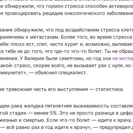
ые обнаружили, что гормон стресса способен активиро
 и провоцировать рецидив онкологического заболевани
вания обнаружили, что под воздействием стресса клет
риимчивы к метастазам. Более того, во время стресса
ебе: плохо ест, спит, часто курит и, возможно, выпивает
а тебе не до того, что где-то что-то болит. Ты не обр
менения. У Валерии были симптомы, но год она
не могла
такой: стресс, скорее всего, не вызывает рак с нуля, но
иммунитет», — объяснил специалист.
ая тревожная часть его выступления — статистика.
адии рака желудка пятилетняя выживаемость составля
той стадии — менее 5%. Это не просто разница в цифра
изнью и смертью. Если что-то болит — идите к врачу.
 — всё равно раз в год идите к врачу», — предупредил 