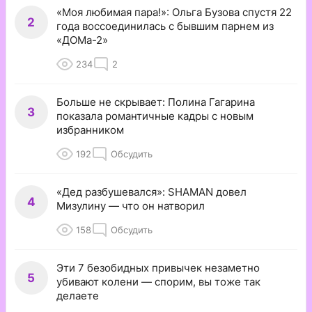
«Моя любимая пара!»: Ольга Бузова спустя 22
2
года воссоединилась с бывшим парнем из
«ДОМа-2»
234
2
Больше не скрывает: Полина Гагарина
3
показала романтичные кадры с новым
избранником
192
Обсудить
«Дед разбушевался»: SHAMAN довел
4
Мизулину — что он натворил
158
Обсудить
Эти 7 безобидных привычек незаметно
5
убивают колени — спорим, вы тоже так
делаете