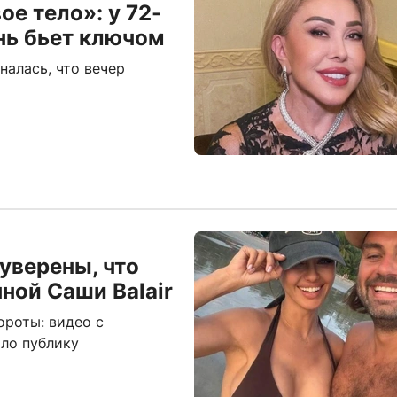
е тело»: у 72-
нь бьет ключом
налась, что вечер
 уверены, что
ной Саши Balair
ороты: видео с
ло публику