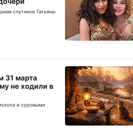
 дочери
шнем спутнике Татьяны
м 31 марта
му не ходили в
пископа и суровыми