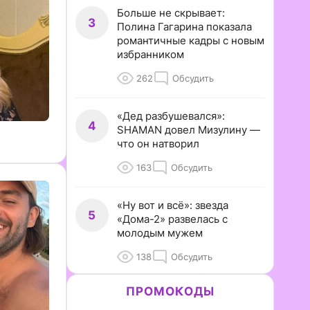
Больше не скрывает:
3
Полина Гагарина показала
романтичные кадры с новым
избранником
262
Обсудить
«Дед разбушевался»:
4
SHAMAN довел Мизулину —
что он натворил
163
Обсудить
«Ну вот и всё»: звезда
5
«Дома-2» развелась с
молодым мужем
138
Обсудить
ПРОМОКОДЫ