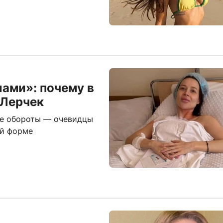
лами»: почему в
 Лерчек
ые обороты — очевидцы
ой форме