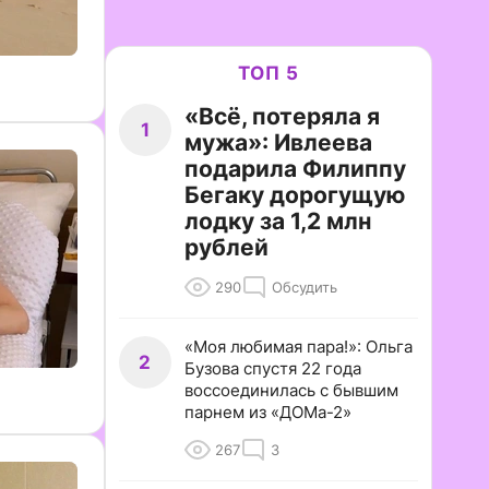
ТОП 5
«Всё, потеряла я
1
мужа»: Ивлеева
подарила Филиппу
Бегаку дорогущую
лодку за 1,2 млн
рублей
290
Обсудить
«Моя любимая пара!»: Ольга
2
Бузова спустя 22 года
воссоединилась с бывшим
парнем из «ДОМа-2»
267
3