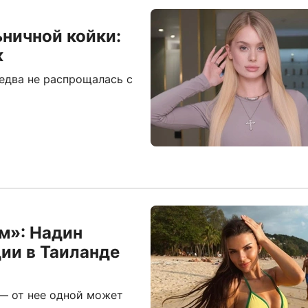
ьничной койки:
к
едва не распрощалась с
ем»: Надин
ии в Таиланде
 — от нее одной может