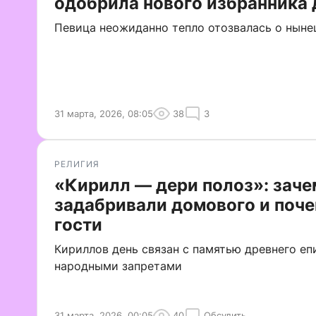
одобрила нового избранника
Певица неожиданно тепло отозвалась о ныне
31 марта, 2026, 08:05
38
3
РЕЛИГИЯ
«Кирилл — дери полоз»: заче
задабривали домового и поче
гости
Кириллов день связан с памятью древнего е
народными запретами
31 марта, 2026, 00:05
40
Обсудить