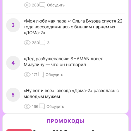
288
Обсудить
«Моя любимая пара!»: Ольга Бузова спустя 22
3
года воссоединилась с бывшим парнем из
«ДОМа-2»
280
3
«Дед разбушевался»: SHAMAN довел
4
Мизулину — что он натворил
171
Обсудить
«Ну вот и всё»: звезда «Дома-2» развелась с
5
молодым мужем
166
Обсудить
ПРОМОКОДЫ