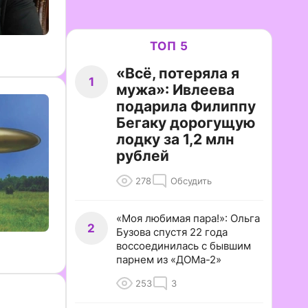
ТОП 5
«Всё, потеряла я
1
мужа»: Ивлеева
подарила Филиппу
Бегаку дорогущую
лодку за 1,2 млн
рублей
278
Обсудить
«Моя любимая пара!»: Ольга
2
Бузова спустя 22 года
воссоединилась с бывшим
парнем из «ДОМа-2»
253
3