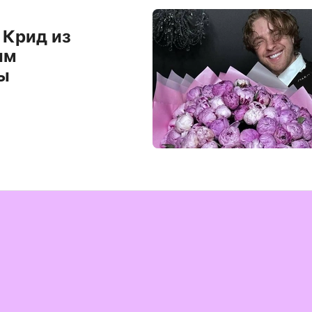
 Крид из
ым
ы