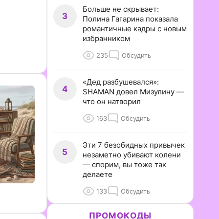
Больше не скрывает:
3
Полина Гагарина показала
романтичные кадры с новым
избранником
235
Обсудить
«Дед разбушевался»:
4
SHAMAN довел Мизулину —
что он натворил
163
Обсудить
Эти 7 безобидных привычек
5
незаметно убивают колени
— спорим, вы тоже так
делаете
133
Обсудить
ПРОМОКОДЫ