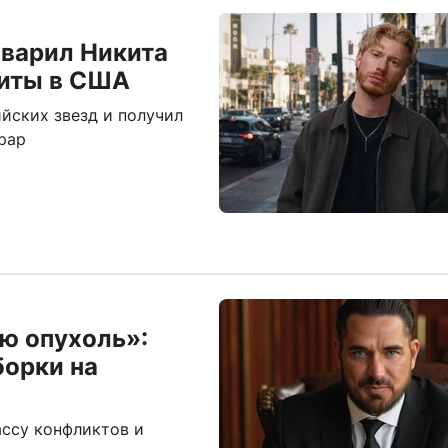
аварил Никита
хиты в США
йских звезд и получил
рар
ю опухоль»:
борки на
ссу конфликтов и