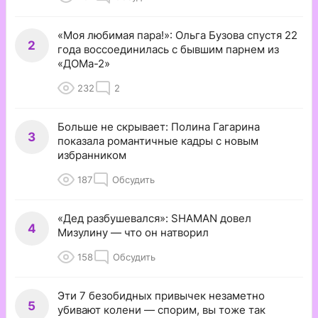
«Моя любимая пара!»: Ольга Бузова спустя 22
2
года воссоединилась с бывшим парнем из
«ДОМа-2»
232
2
Больше не скрывает: Полина Гагарина
3
показала романтичные кадры с новым
избранником
187
Обсудить
«Дед разбушевался»: SHAMAN довел
4
Мизулину — что он натворил
158
Обсудить
Эти 7 безобидных привычек незаметно
5
убивают колени — спорим, вы тоже так