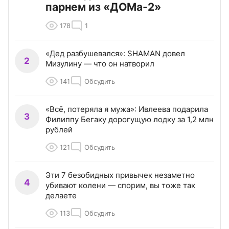
парнем из «ДОМа-2»
178
1
«Дед разбушевался»: SHAMAN довел
2
Мизулину — что он натворил
141
Обсудить
«Всё, потеряла я мужа»: Ивлеева подарила
3
Филиппу Бегаку дорогущую лодку за 1,2 млн
рублей
121
Обсудить
Эти 7 безобидных привычек незаметно
4
убивают колени — спорим, вы тоже так
делаете
113
Обсудить